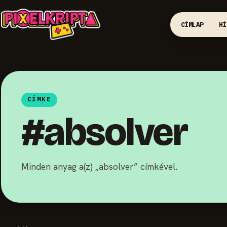
CÍMLAP
HÍ
CÍMKE
#absolver
Minden anyag a(z) „absolver” címkével.