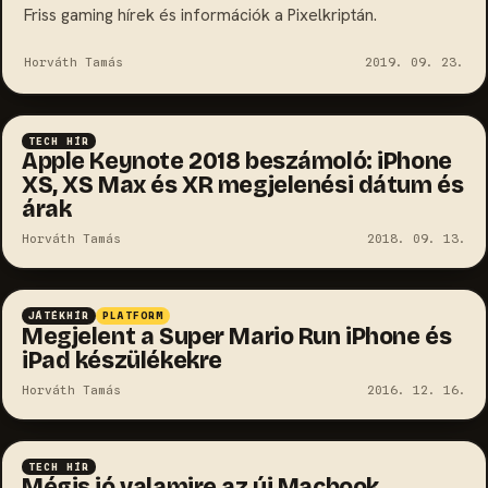
Friss gaming hírek és információk a Pixelkriptán.
Horváth Tamás
2019. 09. 23.
TECH HÍR
Apple Keynote 2018 beszámoló: iPhone
XS, XS Max és XR megjelenési dátum és
árak
Horváth Tamás
2018. 09. 13.
JÁTÉKHÍR
PLATFORM
Megjelent a Super Mario Run iPhone és
iPad készülékekre
Horváth Tamás
2016. 12. 16.
TECH HÍR
Mégis jó valamire az új Macbook