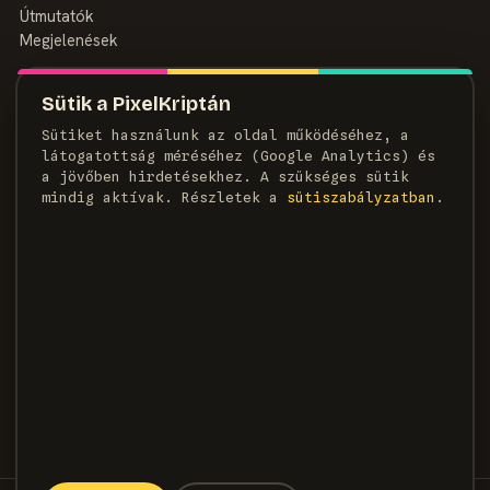
Útmutatók
Megjelenések
MAGAZIN
Sütik a PixelKriptán
Rólunk
Sütiket használunk az oldal működéséhez, a
Szerzők
látogatottság méréséhez (Google Analytics) és
Médiaajánlat
a jövőben hirdetésekhez. A szükséges sütik
Kapcsolat
mindig aktívak. Részletek a
süti­szabályzatban
.
HÍRLEVÉL
Heti adag pixel, egyenesen a postaládádba.
FELIRATKOZOM →