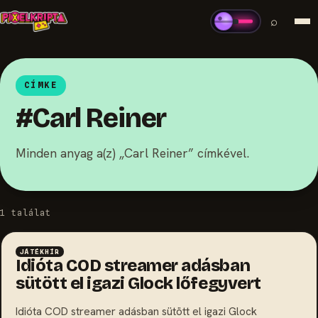
⌕
CÍMKE
#Carl Reiner
Minden anyag a(z) „Carl Reiner” címkével.
1 találat
JÁTÉKHÍR
Idióta COD streamer adásban
sütött el igazi Glock lőfegyvert
Idióta COD streamer adásban sütött el igazi Glock