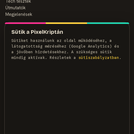
Tech tesztek
Útmutatók
Megjelenések
MAGAZIN
Sütik a PixelKriptán
Rólunk
Sütiket használunk az oldal működéséhez, a
Szerzők
látogatottság méréséhez (Google Analytics) és
Médiaajánlat
a jövőben hirdetésekhez. A szükséges sütik
Kapcsolat
mindig aktívak. Részletek a
süti­szabályzatban
.
HÍRLEVÉL
Heti adag pixel, egyenesen a postaládádba.
FELIRATKOZOM →