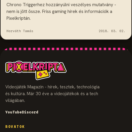
Chrono Triggerhez hozzányúlni veszélyes mutatvány -
nem is jött össze. Friss gaming hírek és információk a
Pixelkriptán.
Horváth Tamás
2018. 03. 02.
Videojáték Magazin - hírek, tesztek, technológia
és kultúra. Már 30 éve a videojátékok és a tech
világában.
YouTube
Discord
ROVATOK