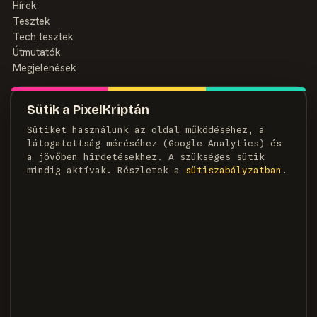
Hírek
Tesztek
Tech tesztek
Útmutatók
Megjelenések
MAGAZIN
Sütik a PixelKriptán
Rólunk
Sütiket használunk az oldal működéséhez, a
Szerzők
látogatottság méréséhez (Google Analytics) és
Médiaajánlat
a jövőben hirdetésekhez. A szükséges sütik
Kapcsolat
mindig aktívak. Részletek a
süti­szabályzatban
.
HÍRLEVÉL
Heti adag pixel, egyenesen a postaládádba.
FELIRATKOZOM →