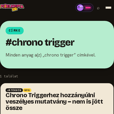
⌕
CÍMKE
#chrono trigger
Minden anyag a(z) „chrono trigger” címkével.
1 találat
JÁTÉKHÍR
RPG
Chrono Triggerhez hozzányúlni
veszélyes mutatvány – nem is jött
össze