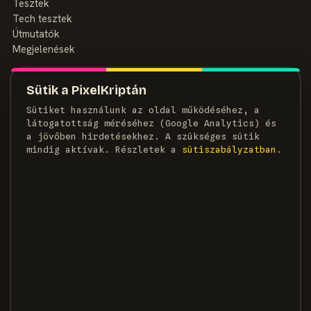
Tesztek
Tech tesztek
Útmutatók
Megjelenések
MAGAZIN
Sütik a PixelKriptán
Rólunk
Sütiket használunk az oldal működéséhez, a
Szerzők
látogatottság méréséhez (Google Analytics) és
Médiaajánlat
a jövőben hirdetésekhez. A szükséges sütik
Kapcsolat
mindig aktívak. Részletek a
süti­szabályzatban
.
HÍRLEVÉL
Heti adag pixel, egyenesen a postaládádba.
FELIRATKOZOM →