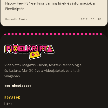
Happy Few PS4-re. Friss gaming hírek és információk a
Pixelkriptán.
Horváth Tamás
2017. 08. 18.
Videojáték Magazin - hírek, tesztek, technológia
és kultúra. Már 30 éve a videojátékok és a tech
világában.
YouTube
Discord
ROVATOK
Hírek