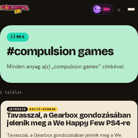
⌕
CÍMKE
#compulsion games
Minden anyag a(z) „compulsion games” címkével.
1 találat
JÁTÉKHÍR
AKCIÓ-HORROR
Tavasszal, a Gearbox gondozásában
jelenik meg a We Happy Few PS4-re
Tavasszal, a Gearbox gondozásában jelenik meg a We