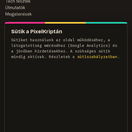
Tech tesztek
Útmutatók
Megjelenések
MAGAZIN
Sütik a PixelKriptán
Rólunk
Sütiket használunk az oldal működéséhez, a
Szerzők
látogatottság méréséhez (Google Analytics) és
Médiaajánlat
a jövőben hirdetésekhez. A szükséges sütik
Kapcsolat
mindig aktívak. Részletek a
süti­szabályzatban
.
HÍRLEVÉL
Heti adag pixel, egyenesen a postaládádba.
FELIRATKOZOM →