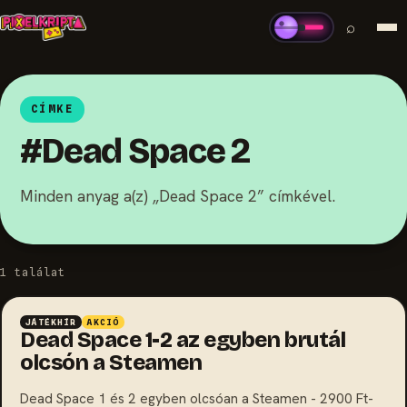
⌕
CÍMKE
#Dead Space 2
Minden anyag a(z) „Dead Space 2” címkével.
1 találat
JÁTÉKHÍR
AKCIÓ
Dead Space 1-2 az egyben brutál
olcsón a Steamen
Dead Space 1 és 2 egyben olcsóan a Steamen - 2900 Ft-