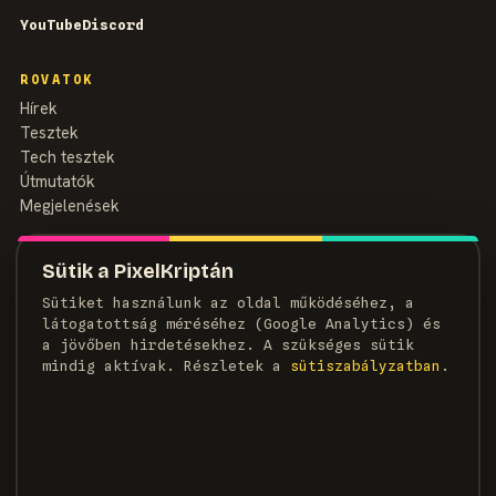
YouTube
Discord
ROVATOK
Hírek
Tesztek
Tech tesztek
Útmutatók
Megjelenések
MAGAZIN
Sütik a PixelKriptán
Rólunk
Sütiket használunk az oldal működéséhez, a
Szerzők
látogatottság méréséhez (Google Analytics) és
Médiaajánlat
a jövőben hirdetésekhez. A szükséges sütik
Kapcsolat
mindig aktívak. Részletek a
süti­szabályzatban
.
HÍRLEVÉL
Heti adag pixel, egyenesen a postaládádba.