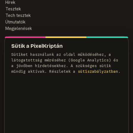
Hírek
Tesztek
Tech tesztek
Útmutatók
Megjelenések
MAGAZIN
Sütik a PixelKriptán
Rólunk
Sütiket használunk az oldal működéséhez, a
Szerzők
látogatottság méréséhez (Google Analytics) és
Médiaajánlat
a jövőben hirdetésekhez. A szükséges sütik
Kapcsolat
mindig aktívak. Részletek a
süti­szabályzatban
.
HÍRLEVÉL
Heti adag pixel, egyenesen a postaládádba.
FELIRATKOZOM →