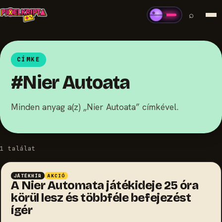
⌕
CÍMKE
#Nier Autoata
Minden anyag a(z) „Nier Autoata” címkével.
1 találat
JÁTÉKHÍR
AKCIÓ
A Nier Automata játékideje 25 óra
körül lesz és többféle befejezést
ígér