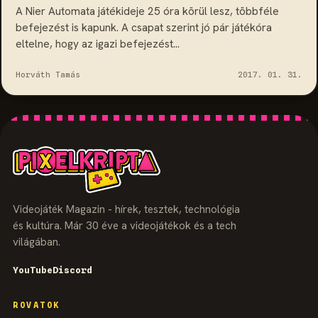
A Nier Automata játékideje 25 óra körül lesz, többféle
befejezést is kapunk. A csapat szerint jó pár játékóra
eltelne, hogy az igazi befejezést…
Horváth Tamás
2017. 01. 31.
Videojáték Magazin - hírek, tesztek, technológia
és kultúra. Már 30 éve a videojátékok és a tech
világában.
YouTube
Discord
ROVATOK