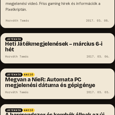
megjelenési videó. Friss gaming hírek és információk a
Pixelkriptán.
Horváth Tamás
2017. 03. 08.
JÁTÉKHÍR
Heti Játékmegjelenések – március 6-i
hét
Horváth Tamás
2017. 03. 06.
JÁTÉKHÍR
AKCIÓ
Megvan a NieR: Automata PC
megjelenési dátuma és gépigénye
Horváth Tamás
2017. 03. 03.
JÁTÉKHÍR
AKCIÓ
A harcrendszer és kombók állnak az új