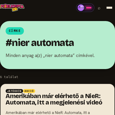
⌕
CÍMKE
#nier automata
Minden anyag a(z) „nier automata” címkével.
6 találat
JÁTÉKHÍR
AKCIÓ
Amerikában már elérhető a NieR:
Automata, itt a megjelenési videó
Amerikában már elérhető a NieR: Automata, itt a