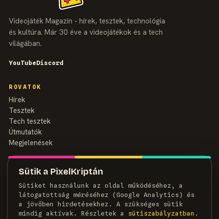
Videojáték Magazin - hírek, tesztek, technológia
és kultúra. Már 30 éve a videojátékok és a tech
világában.
YouTube
Discord
ROVATOK
Hírek
Tesztek
Tech tesztek
Útmutatók
Megjelenések
MAGAZIN
Sütik a PixelKriptán
Rólunk
Sütiket használunk az oldal működéséhez, a
Szerzők
látogatottság méréséhez (Google Analytics) és
Médiaajánlat
a jövőben hirdetésekhez. A szükséges sütik
Kapcsolat
mindig aktívak. Részletek a
süti­szabályzatban
.