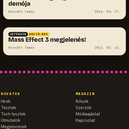
demója
Horváth Tamás
2016. 09. 27.
JÁTÉKHÍR
AKCIÓ-RPG
Mass Effect 3 megjelenés!
Horváth Tamás
2012. 02. 14.
ROVATOK
MAGAZIN
Hírek
Rólunk
Tesztek
Szerzők
Tech tesztek
Médiaajánlat
Útmutatók
Kapcsolat
Megjelenések