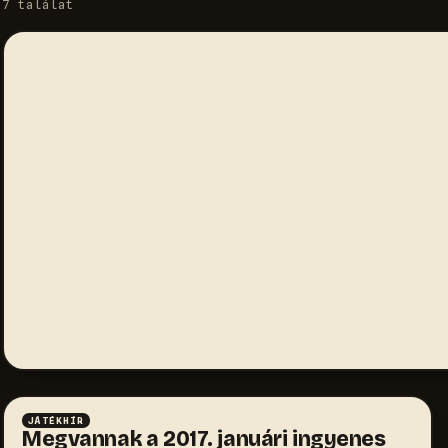
7 találat
JÁTÉKHÍR
Megvannak a 2017. januári ingyenes