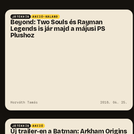
JÁTÉKHÍR
AKCIÓ-KALAND
Beyond: Two Souls és Rayman
Legends is jár majd a májusi PS
Plushoz
Horváth Tamás
2018. 04. 25.
JÁTÉKHÍR
AKCIÓ
Új trailer-en a Batman: Arkham Origins