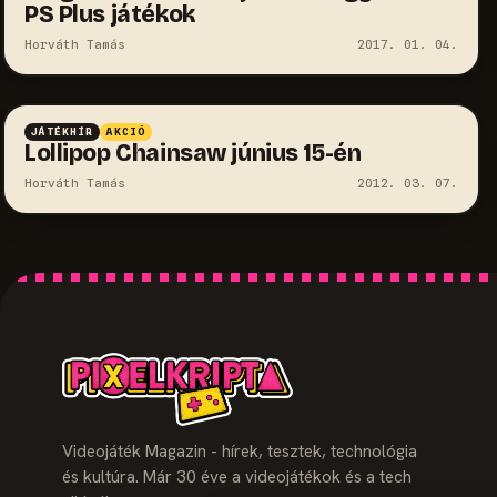
PS Plus játékok
Horváth Tamás
2017. 01. 04.
JÁTÉKHÍR
AKCIÓ
Lollipop Chainsaw június 15-én
Horváth Tamás
2012. 03. 07.
Videojáték Magazin - hírek, tesztek, technológia
és kultúra. Már 30 éve a videojátékok és a tech