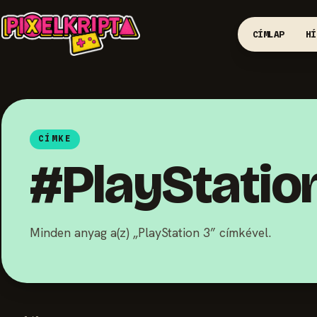
CÍMLAP
HÍ
CÍMKE
#PlayStatio
Minden anyag a(z) „PlayStation 3” címkével.