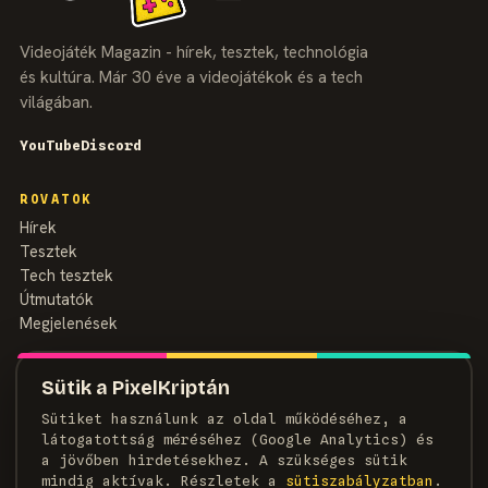
Videojáték Magazin - hírek, tesztek, technológia
és kultúra. Már 30 éve a videojátékok és a tech
világában.
YouTube
Discord
ROVATOK
Hírek
Tesztek
Tech tesztek
Útmutatók
Megjelenések
MAGAZIN
Sütik a PixelKriptán
Rólunk
Sütiket használunk az oldal működéséhez, a
Szerzők
látogatottság méréséhez (Google Analytics) és
Médiaajánlat
a jövőben hirdetésekhez. A szükséges sütik
Kapcsolat
mindig aktívak. Részletek a
süti­szabályzatban
.