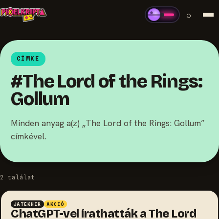
⌕
CÍMKE
#The Lord of the Rings:
Gollum
Minden anyag a(z) „The Lord of the Rings: Gollum”
címkével.
2 találat
JÁTÉKHÍR
AKCIÓ
ChatGPT-vel írathatták a The Lord