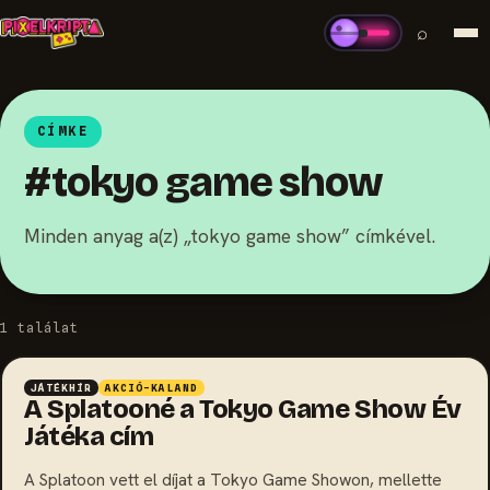
⌕
CÍMKE
#tokyo game show
Minden anyag a(z) „tokyo game show” címkével.
1 találat
JÁTÉKHÍR
AKCIÓ-KALAND
A Splatooné a Tokyo Game Show Év
Játéka cím
A Splatoon vett el díjat a Tokyo Game Showon, mellette