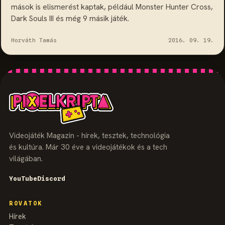
mások is elismerést kaptak, például Monster Hunter Cross,
Dark Souls III és még 9 másik játék.
Horváth Tamás
2016. 09. 19.
Videojáték Magazin - hírek, tesztek, technológia
és kultúra. Már 30 éve a videojátékok és a tech
világában.
YouTube
Discord
ROVATOK
Hírek