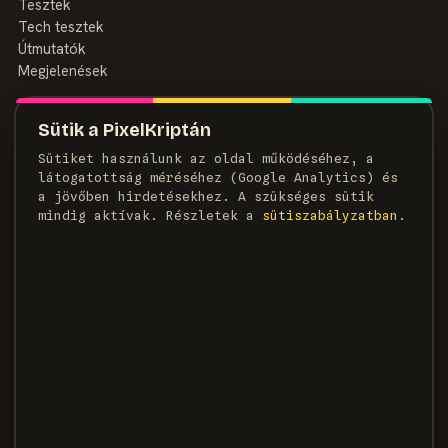
Tesztek
Tech tesztek
Útmutatók
Megjelenések
MAGAZIN
Sütik a PixelKriptán
Rólunk
Sütiket használunk az oldal működéséhez, a
Szerzők
látogatottság méréséhez (Google Analytics) és
Médiaajánlat
a jövőben hirdetésekhez. A szükséges sütik
Kapcsolat
mindig aktívak. Részletek a
süti­szabályzatban
.
HÍRLEVÉL
Heti adag pixel, egyenesen a postaládádba.
FELIRATKOZOM →