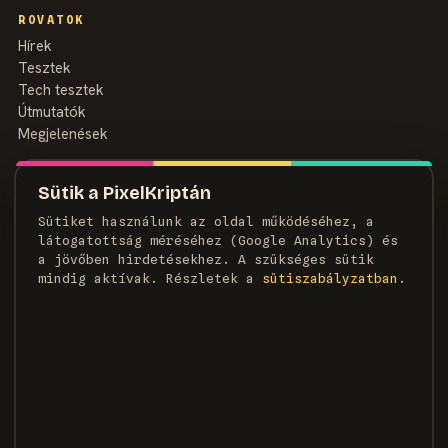
ROVATOK
Hírek
Tesztek
Tech tesztek
Útmutatók
Megjelenések
MAGAZIN
Sütik a PixelKriptán
Rólunk
Sütiket használunk az oldal működéséhez, a
Szerzők
látogatottság méréséhez (Google Analytics) és
Médiaajánlat
a jövőben hirdetésekhez. A szükséges sütik
Kapcsolat
mindig aktívak. Részletek a
süti­szabályzatban
.
HÍRLEVÉL
Heti adag pixel, egyenesen a postaládádba.