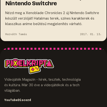
Nintendo Switchre
Nézd meg a Xenoblade Chronicles 2 új Nintendo Switchre
készült verzióját! Hatalmas terek, színes karakterek és
klasszikus anime beütésű megjelenítés várható.
Horváth Tamás
2017. 01. 13.
Videojáték Magazin - hírek, tesztek, technológia
és kultúra. Már 30 éve a videojátékok és a tech
világában.
YouTube
Discord