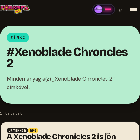
⌕
CÍMKE
#Xenoblade Chroncles
2
Minden anyag a(z) „Xenoblade Chroncles 2”
címkével.
1 találat
JÁTÉKHÍR
RPG
A Xenoblade Chronicles 2 is jön