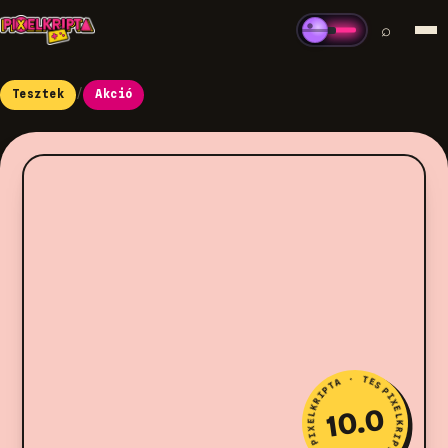
⌕
Tesztek
/
Akció
PIXELKRIPTA · TESZT · PIXELKRIPTA · TESZT ·
10.0