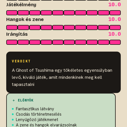
10.0
Játékélmény
10.0
Hangok és zene
10.0
Irányítás
VERDIKT
A Ghost of Tsushima egy tökéletes egyensúlyban
levő, kiváló játék, amit mindenkinek meg kell
tapasztalni
＋ ELŐNYÖK
Fantasztikus látvány
Csodás történetmesélés
Lenyűgöző játékmenet
A zene és hangok elvarázsolnak