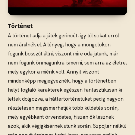
Történet
A történet adja a játék gerincét, így túl sokat erről
nem árulnék el. A lényeg, hogy a mongolokon
fogunk bosszút állni, viszont mire oda jutunk, már
nem fogunk önmagunkra ismerni, sem arra az életre,
mely egykor a miénk volt. Annyit viszont
mindenképp megjegyeznék, hogy a történetben
helyt foglaló karakterek egészen fantasztikusan ki
lettek dolgozva, a háttértörténetüket pedig nagyon
részletesen megismerhetjük több küldetés során,
mely egyébként örvendetes, hiszen ők lesznek
azok, akik végigkísérnek utunk során. Szpojler nélkül