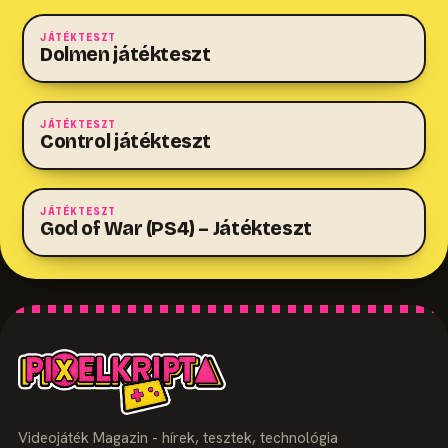
JÁTÉKTESZT
Dolmen játékteszt
8.5
JÁTÉKTESZT
Control játékteszt
10.0
JÁTÉKTESZT
God of War (PS4) – Játékteszt
Videojáték Magazin - hírek, tesztek, technológia