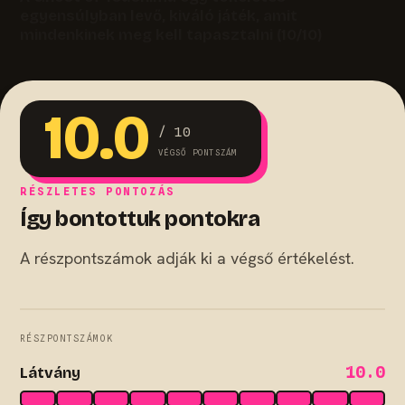
egyensúlyban levő, kiváló játék, amit
mindenkinek meg kell tapasztalni (10/10)
10.0
/ 10
VÉGSŐ PONTSZÁM
RÉSZLETES PONTOZÁS
Így bontottuk pontokra
A részpontszámok adják ki a végső értékelést.
RÉSZPONTSZÁMOK
10.0
Látvány