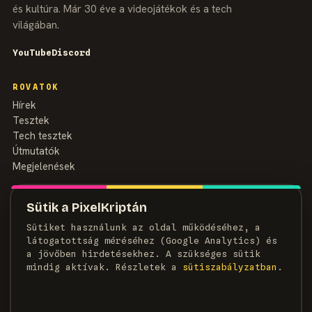
és kultúra. Már 30 éve a videojátékok és a tech
világában.
YouTube
Discord
ROVATOK
Hírek
Tesztek
Tech tesztek
Útmutatók
Megjelenések
MAGAZIN
Sütik a PixelKriptán
Rólunk
Sütiket használunk az oldal működéséhez, a
Szerzők
látogatottság méréséhez (Google Analytics) és
Médiaajánlat
a jövőben hirdetésekhez. A szükséges sütik
Kapcsolat
mindig aktívak. Részletek a
süti­szabályzatban
.