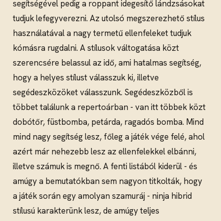
segítségével pedig a roppant idegesítő lándzsásokat
tudjuk lefegyverezni. Az utolsó megszerezhető stílus
használatával a nagy termetű ellenfeleket tudjuk
kómásra rugdalni. A stílusok váltogatása közt
szerencsére belassul az idő, ami hatalmas segítség,
hogy a helyes stílust válasszuk ki, illetve
segédeszközöket válasszunk. Segédeszközből is
többet találunk a repertoárban - van itt többek közt
dobótőr, füstbomba, petárda, ragadós bomba. Mind
mind nagy segítség lesz, főleg a játék vége felé, ahol
azért már nehezebb lesz az ellenfelekkel elbánni,
illetve számuk is megnő. A fenti listából kiderül - és
amúgy a bemutatókban sem nagyon titkolták, hogy
a játék során egy amolyan szamuráj - ninja hibrid
stílusú karakterünk lesz, de amúgy teljes