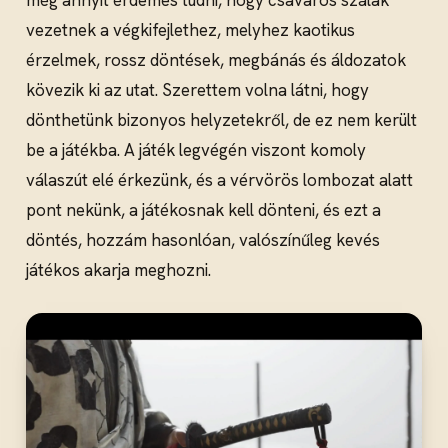
még annyit érdemes tudni, hogy csavaros szálak
vezetnek a végkifejlethez, melyhez kaotikus
érzelmek, rossz döntések, megbánás és áldozatok
kövezik ki az utat. Szerettem volna látni, hogy
dönthetünk bizonyos helyzetekről, de ez nem került
be a játékba. A játék legvégén viszont komoly
válaszút elé érkezünk, és a vérvörös lombozat alatt
pont nekünk, a játékosnak kell dönteni, és ezt a
döntés, hozzám hasonlóan, valószínűleg kevés
játékos akarja meghozni.