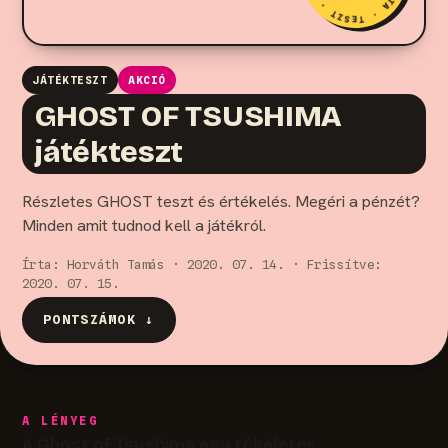
JÁTÉKTESZT
AKCIÓ
GHOST OF TSUSHIMA
játékteszt
Részletes GHOST teszt és értékelés. Megéri a pénzét?
Minden amit tudnod kell a játékról.
Írta: Horváth Tamás · 2020. 07. 14. · Frissítve:
2020. 07. 15.
PONTSZÁMOK ↓
A LÉNYEG
A Ghost of Tsushima egy tökéletes