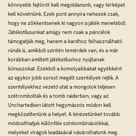
könnyebb fejtörőt kell megoldanunk, vagy térképet
kell követnünk. Ezek pont annyira nehezek csak,
hogy ne zökkentsenek ki nagyon a játék menetéből.
Játékstílusunkat amúgy nem csak a páncélok
támogatják meg, hanem a kardhoz felhasználható
rúnák is, amikből szintén temérdek van, és a már
korábban említett játékstílushoz nyújtanak
bónuszokat. Ezekből a komolyabbakat egyébként
az egykor jobb sorsot megélt szentélyek rejtik. A
szentélyekhez vezető utat a mongolok teljesen
szétrombolták és a tomb raiderben, vagy az
Unchartedben látott hegymászós módon kell
megközelítenünk a helyet. A kinézetünket tovább
módosíthatjuk különféle színkombinációkkal,
melyeket virágok leadásával vásárolhatunk meg.