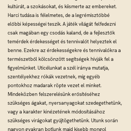
kultúrát, a szokásokat, és kiismerte az embereket.
Harci tudása is félelmetes, de a legrémisztőbbé
előbbi képességei teszik. A játék világát felfedezni
csak magában egy csodás kaland, de a fejlesztők
temérdek érdekességet és tennivalót helyeztek el
benne. Ezekre az érdekességekre és tennivalókra a
természetből kölcsönzött segítségek hívják fel a
figyelmünket. Uticélunkat a szél iránya mutatja,
szentélyekhez rókák vezetnek, míg egyéb
pontokhoz madarak röpte vezet el minket.
Mindeközben felszerelésünk erősítéséhez
szükséges ágakat, nyersanyagokat szedegethetünk,
vagy a karakter kinézetének módosításához
szükséges virágokat gyűjtögethetünk. Utunk során
nagyon gyakran botlunk majd kisebb mongol