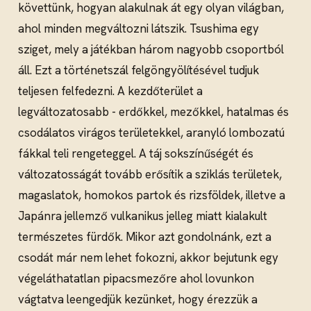
követtünk, hogyan alakulnak át egy olyan világban,
ahol minden megváltozni látszik. Tsushima egy
sziget, mely a játékban három nagyobb csoportból
áll. Ezt a történetszál felgöngyölítésével tudjuk
teljesen felfedezni. A kezdőterület a
legváltozatosabb - erdőkkel, mezőkkel, hatalmas és
csodálatos virágos területekkel, aranyló lombozatú
fákkal teli rengeteggel. A táj sokszínűségét és
változatosságát tovább erősítik a sziklás területek,
magaslatok, homokos partok és rizsföldek, illetve a
Japánra jellemző vulkanikus jelleg miatt kialakult
természetes fürdők. Mikor azt gondolnánk, ezt a
csodát már nem lehet fokozni, akkor bejutunk egy
végeláthatatlan pipacsmezőre ahol lovunkon
vágtatva leengedjük kezünket, hogy érezzük a