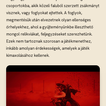
csoportokba, akik közeli faluból szerzett zsákmányt
visznek, vagy foglyokat ejtettek. A foglyok,
megmentésük után elvezetnek olyan ellenséges
őrhelyekhez, ahol a gyűjteményünkbe illeszthető
mongol relikviákat, feljegyzéseket szerezhetünk.
Ezek nem tartoznak szorosan a játékmenethez,
inkább amolyan érdekességek, amelyek a játék
kimaxolásához kellenek.