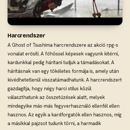
Harcrendszer
A Ghost of Tsushima harcrendszere az akció rpg-s
vonalat erősíti. A főhössel képesek vagyunk kitérni,
kardunkkal pedig hárítani tudjuk a támadásokat. A
hárításnak van egy tökéletes formája is, amely után
kivédhetetlenül visszatámadhatunk. A harcrendszert
gazdagítja, hogy négy harci stílus közül
választhatunk az összetűzések alatt, melyek
mindegyike más-más fegyverhasználó ellenfél ellen
hasznos. Az egyik a kardforgatók ellen hasznos, míg
a másikkal pajzsot tudunk törni, a harmadik