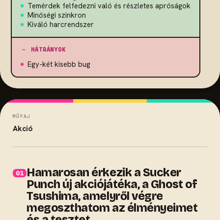
Temérdek felfedezni való és részletes apróságok
Minőségi szinkron
Kiváló harcrendszer
－ HÁTRÁNYOK
Egy-két kisebb bug
MŰFAJ
Akció
Hamarosan érkezik a Sucker
Punch új akciójátéka, a Ghost of
Tsushima, amelyről végre
megoszthatom az élményeimet
és a tesztet.