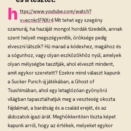
h
ttps://www.youtube.com/watch?
v=ecnkrlFNXr4
Mit tehet egy szegény
szamuráj, ha hazáját mongol hordák tizedelik, annak
szent helyeit megszégyenítik, öröksége pedig
elveszni látszik? Hű marad a kódexhez, magához és
a sógunhoz, vagy olyan eszközökhöz nyúl, amelyek
olyan mélységbe taszítják, ahol elveszít mindent,
amit egykor szeretett? Ezekre mind választ kapunk
a Sucker Punch új játékában, a Ghost of
Tsushimában, ahol egy letaglózóan gyönyörű
világban tapasztalhatjuk meg a veszteség okozta
fájdalmat, a barátság és a család erejét, és az
áldozatok igazi árát. Meghökkentően tiszta képet
kapunk arról, hogy az értékek, melyeket egykor