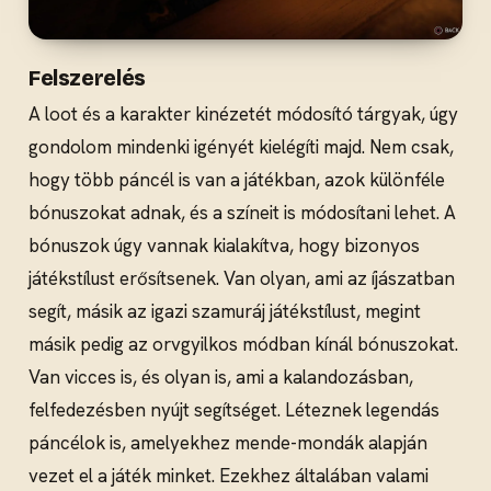
Felszerelés
A loot és a karakter kinézetét módosító tárgyak, úgy
gondolom mindenki igényét kielégíti majd. Nem csak,
hogy több páncél is van a játékban, azok különféle
bónuszokat adnak, és a színeit is módosítani lehet. A
bónuszok úgy vannak kialakítva, hogy bizonyos
játékstílust erősítsenek. Van olyan, ami az íjászatban
segít, másik az igazi szamuráj játékstílust, megint
másik pedig az orvgyilkos módban kínál bónuszokat.
Van vicces is, és olyan is, ami a kalandozásban,
felfedezésben nyújt segítséget. Léteznek legendás
páncélok is, amelyekhez mende-mondák alapján
vezet el a játék minket. Ezekhez általában valami