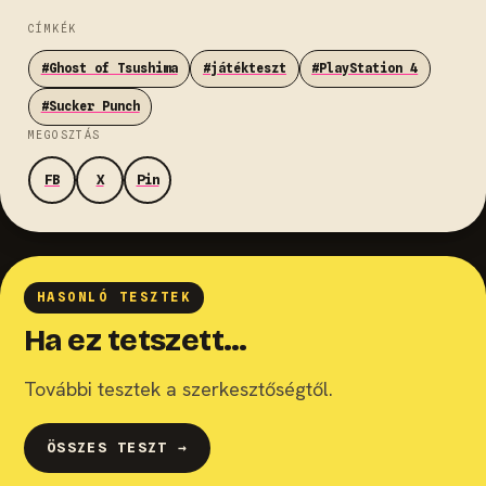
CÍMKÉK
#Ghost of Tsushima
#játékteszt
#PlayStation 4
#Sucker Punch
MEGOSZTÁS
FB
X
Pin
HASONLÓ TESZTEK
Ha ez tetszett…
További tesztek a szerkesztőségtől.
ÖSSZES TESZT →
7.1