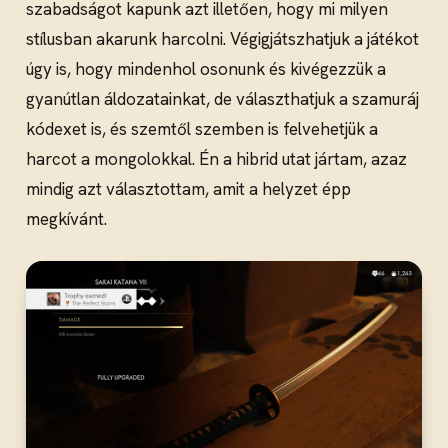
szabadságot kapunk azt illetően, hogy mi milyen
stílusban akarunk harcolni. Végigjátszhatjuk a játékot
úgy is, hogy mindenhol osonunk és kivégezzük a
gyanútlan áldozatainkat, de választhatjuk a szamuráj
kódexet is, és szemtől szemben is felvehetjük a
harcot a mongolokkal. Én a hibrid utat jártam, azaz
mindig azt választottam, amit a helyzet épp
megkívánt.