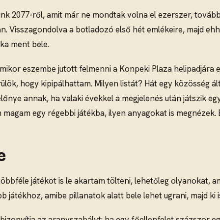
unk 2077-ről, amit már ne mondtak volna el ezerszer, tovább
an. Visszagondolva a botladozó első hét emlékeire, majd eh
nka ment bele.
 amikor eszembe jutott felmenni a Konpeki Plaza helipadjára 
ök, hogy kipipálhattam. Milyen listát? Hát egy közösség álta
lőnye annak, ha valaki évekkel a megjelenés után játszik eg
 magam egy régebbi játékba, ilyen anyagokat is megnézek.
e
bbféle játékot is le akartam tölteni, lehetőleg olyanokat, 
 játékhoz, amibe pillanatok alatt bele lehet ugrani, majd ki is
 bizonyítja az aranyszabályt: ha egy főellenfelet százszor 