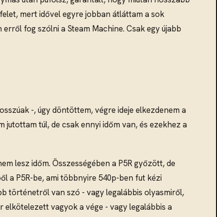
let, mert idővel egyre jobban átláttam a sok
erről fog szólni a Steam Machine. Csak egy újabb
hosszúak -, úgy döntöttem, végre ideje elkezdenem a
 jutottam túl, de csak ennyi időm van, és ezekhez a
 nem lesz időm. Összességében a P5R győzött, de
ből a P5R-be, ami többnyire 540p-ben fut kézi
 történetről van szó - vagy legalábbis olyasmiről,
 elkötelezett vagyok a vége - vagy legalábbis a