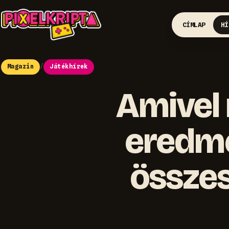
CÍMLAP
HÍ
Magazin
/
Játékhírek
Amivel 
eredm
összes