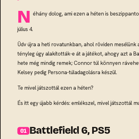
N
éhány dolog, ami ezen a héten is beszippanto
július 4.
Üdv újra a heti rovatunkban, ahol röviden mesélünk a
tényleg úgy alakították-e át a játékot, ahogy azt a 
hete még mindig remek; Connor túl könnyen rávehető 
Kelsey pedig Persona-túladagolásra készül.
Te mivel játszottál ezen a héten?
És itt egy újabb kérdés: emlékszel, mivel játszottál
Battlefield 6, PS5