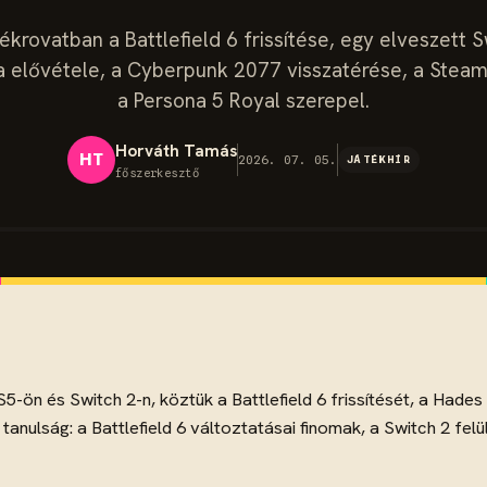
tékrovatban a Battlefield 6 frissítése, egy elveszett S
a elővétele, a Cyberpunk 2077 visszatérése, a Stea
a Persona 5 Royal szerepel.
Horváth Tamás
HT
2026. 07. 05.
JÁTÉKHÍR
főszerkesztő
S5-ön és Switch 2-n, köztük a Battlefield 6 frissítését, a Hade
anulság: a Battlefield 6 változtatásai finomak, a Switch 2 fel