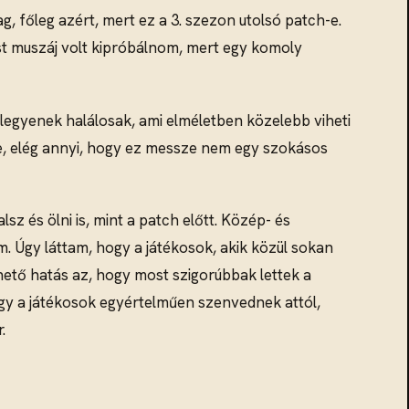
, főleg azért, mert ez a 3. szezon utolsó patch-e.
tést muszáj volt kipróbálnom, mert egy komoly
 legyenek halálosak, ami elméletben közelebb viheti
ele, elég annyi, hogy ez messze nem egy szokásos
és ölni is, mint a patch előtt. Közép- és
. Úgy láttam, hogy a játékosok, akik közül sokan
ető hatás az, hogy most szigorúbbak lettek a
hogy a játékosok egyértelműen szenvednek attól,
.