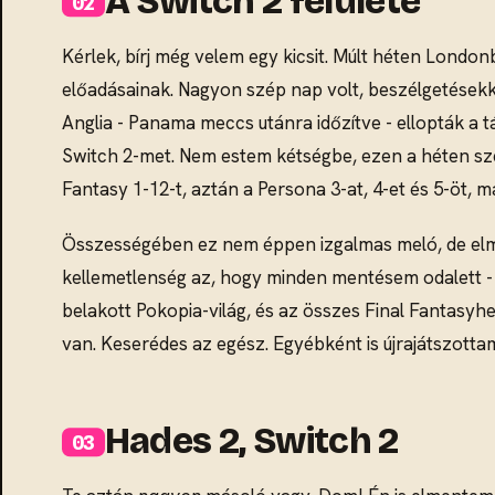
A Switch 2 felülete
Kérlek, bírj még velem egy kicsit. Múlt héten London
előadásainak. Nagyon szép nap volt, beszélgetésekk
Anglia - Panama meccs utánra időzítve - ellopták a
Switch 2-met. Nem estem kétségbe, ezen a héten sze
Fantasy 1-12-t, aztán a Persona 3-at, 4-et és 5-öt, m
Összességében ez nem éppen izgalmas meló, de elmo
kellemetlenség az, hogy minden mentésem odalett - 
belakott Pokopia-világ, és az összes Final Fantasy
van. Keserédes az egész. Egyébként is újrajátszottam
Hades 2, Switch 2