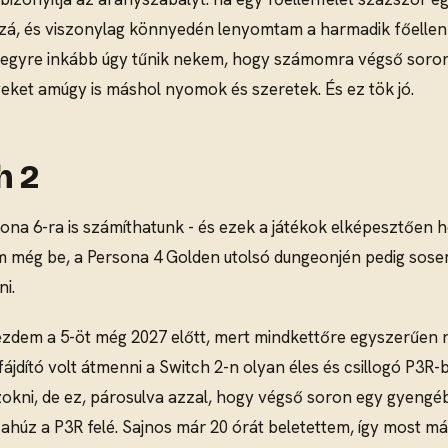
zzá, és viszonylag könnyedén lenyomtam a harmadik főellenfe
 egyre inkább úgy tűnik nekem, hogy számomra végső soron 
yeket amúgy is máshol nyomok és szeretek. És ez tök jó.
h 2
sona 6-ra is számíthatunk - és ezek a játékok elképesztően 
m még be, a Persona 4 Golden utolsó dungeonjén pedig sosem
i.
kezdem a 5-öt még 2027 előtt, mert mindkettőre egyszerűen
jdító volt átmenni a Switch 2-n olyan éles és csillogó P3R-
okni, de ez, párosulva azzal, hogy végső soron egy gyengébb
húz a P3R felé. Sajnos már 20 órát beletettem, így most már