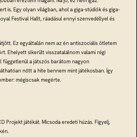
jobban éreztem magam. Na jó, ez nem igaz:
is. Egy olyan világban, ahol a giga-stúdiók és giga-
yal Festival Hallt, ráadásul ennyi szenvedéllyel és
jött. Ez egyáltalán nem az én antiszociális ötletem
t. Ehelyett sikerült visszatalálnom valami régi
ől függetlenül a játszós barátom nagyon
láthatóan nőtt a hite bennem mint játékosban. Így
z ember: mégiscsak megérte.
 Projekt játékát. Micsoda eredeti húzás. Figyelj,
kén.