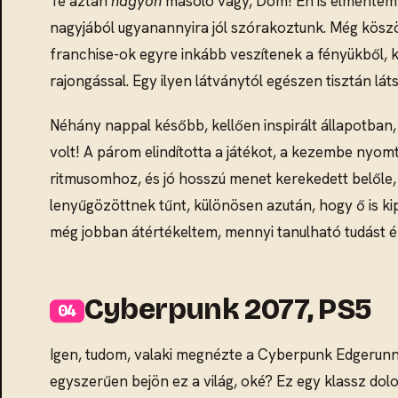
Te aztán
nagyon
másoló vagy, Dom! Én is elmentem 
nagyjából ugyanannyira jól szórakoztunk. Még köszön
franchise-ok egyre inkább veszítenek a fényükből, ki
rajongással. Egy ilyen látványtól egészen tisztán láts
Néhány nappal később, kellően inspirált állapotban, 
volt! A párom elindította a játékot, a kezembe nyomt
ritmusomhoz, és jó hosszú menet kerekedett belőle, 
lenyűgözöttnek tűnt, különösen azután, hogy ő is ki
még jobban átértékeltem, mennyi tanulható tudást épí
Cyberpunk 2077, PS5
Igen, tudom, valaki megnézte a Cyberpunk Edgerunners
egyszerűen bejön ez a világ, oké? Ez egy klassz dol