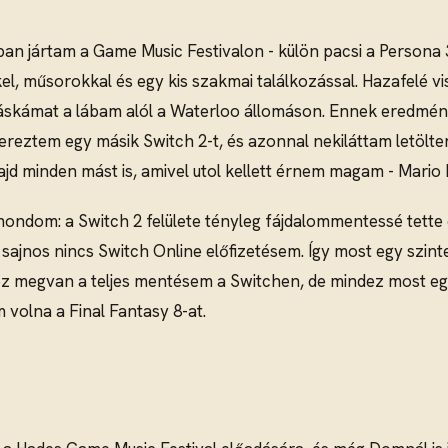
ban jártam a Game Music Festivalon - külön pacsi a Persona 3
el, műsorokkal és egy kis szakmai találkozással. Hazafelé v
 táskámat a lábam alól a Waterloo állomáson. Ennek eredmé
reztem egy másik Switch 2-t, és azonnal nekiláttam letölte
ajd minden mást is, amivel utol kellett érnem magam - Mario K
ndom: a Switch 2 felülete tényleg fájdalommentessé tette 
sajnos nincs Switch Online előfizetésem. Így most egy szin
hez megvan a teljes mentésem a Switchen, de mindez most e
 volna a Final Fantasy 8-at.