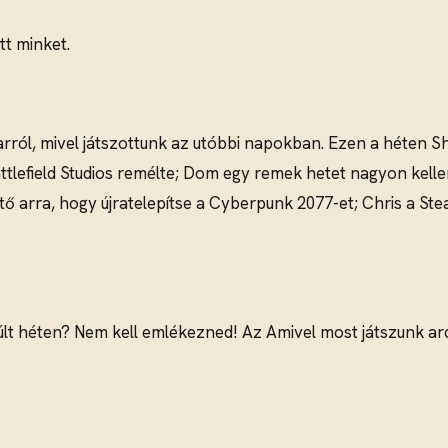
tt minket.
rról, mivel játszottunk az utóbbi napokban. Ezen a héten She
Battlefield Studios remélte; Dom egy remek hetet nagyon kell
arra, hogy újratelepítse a Cyberpunk 2077-et; Chris a Stea
 múlt héten? Nem kell emlékezned! Az Amivel most játszunk a