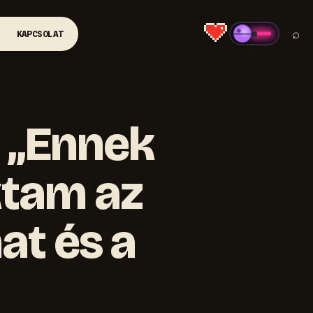
⌕
KAPCSOLAT
- „Ennek
tam az
at és a