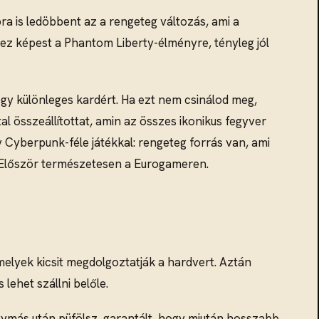
ra is ledöbbent az a rengeteg változás, ami a
hez képest a Phantom Liberty-élményre, tényleg jól
egy különleges kardért. Ha ezt nem csinálod meg,
l összeállítottat, amin az összes ikonikus fegyver
y Cyberpunk-féle játékkal: rengeteg forrás van, ami
 Először természetesen a Eurogameren.
amelyek kicsit megdolgoztatják a hardvert. Aztán
 lehet szállni belőle.
egymás után püfölsz, garantált, hogy miután hosszabb