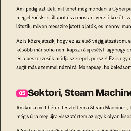
Ami pedig azt illeti, mit lehet még mondani a Cyberp
megjelenéskori állapot és a mostani verzió között v
látszik, milyen messzire jutott a játék, és mennyi mu
Az is közrejátszik, hogy ez az első végigjátszásom,
később már soha nem kapsz rá új esélyt, úgyhogy örül
és a beszerzésük módja szerepel, persze! Ez is egy e
segít más szemmel nézni rá. Manapság, ha beleásom
Sektori, Steam Machin
Amikor a múlt héten teszteltem a Steam Machine-t, tö
mégis újra meg újra visszatértem az egyik olyan kisebb
A Sektori egyszerűen elképesztően jó. Ráadásul újra