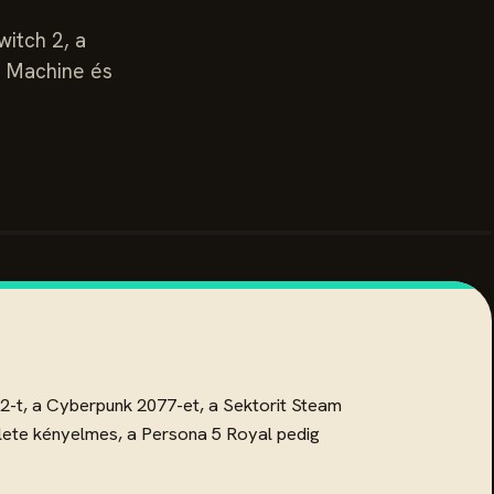
witch 2, a
m Machine és
s 2-t, a Cyberpunk 2077-et, a Sektorit Steam
ülete kényelmes, a Persona 5 Royal pedig