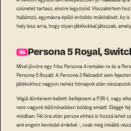
szünetet tartasz, elsőre legyőzöd. Visszatértem ho
hullámzó, egymásra épülő erősítés működését. Az is
hely lesz arra, hogy olyan játékokkal játsszak, amel
Persona 5 Royal, Switc
Mivel jövőre egy friss Persona 4 remake-re és a Per
Persona 5 Royalt. A Persona 3 Reloadot sem fejezte
játékokhoz nagyon nehéz hónapok után visszaszokn
Végül döntenem kellett: befejezem a P3R-t, vagy el
nem vagyok különösebben boldog emiatt. Eléggé fejfá
módban. Fél óra után persze ehhez is hozzá lehet sz
ami engem kevésbé érdekel -, csak még inkább vissza