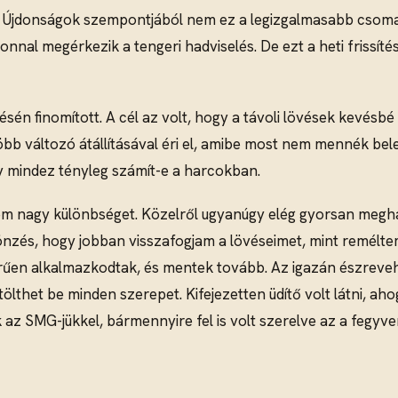
sét. Újdonságok szempontjából nem ez a legizgalmasabb csomag
ezonnal megérkezik a tengeri hadviselés. De ezt a heti frissí
én finomított. A cél az volt, hogy a távoli lövések kevésbé
 több változó átállításával éri el, amibe most nem mennék b
gy mindez tényleg számít-e a harcokban.
gy különbséget. Közelről ugyanúgy elég gyorsan meghalsz 
nzés, hogy jobban visszafogjam a lövéseimet, mint reméltem
rűen alkalmazkodtak, és mentek tovább. Az igazán észreveh
ölthet be minden szerepet. Kifejezetten üdítő volt látni, a
 az SMG-jükkel, bármennyire fel is volt szerelve az a fegyver