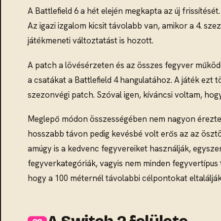
A Battlefield 6 a hét elején megkapta az új frissíté
Az igazi izgalom kicsit távolabb van, amikor a 4. sz
játékmeneti változtatást is hozott.
A patch a lövésérzeten és az összes fegyver működés
a csatákat a Battlefield 4 hangulatához. A játék ezt
szezonvégi patch. Szóval igen, kíváncsi voltam, ho
Meglepő módon összességében nem nagyon éreztem na
hosszabb távon pedig kevésbé volt erős az az ösztö
amúgy is a kedvenc fegyvereiket használják, egysze
fegyverkategóriák, vagyis nem minden fegyvertípus t
hogy a 100 méternél távolabbi célpontokat eltalálják