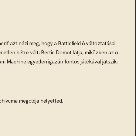
rif azt nézi meg, hogy a Battlefield 6 változtatásai
emetlen hétre vált; Bertie Domot látja, miközben az ő
m Machine egyetlen igazán fontos játékával játszik;
rchívuma megoldja helyetted.