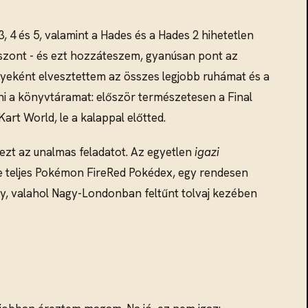
, 4 és 5, valamint a Hades és a Hades 2 hihetetlen
iszont - és ezt hozzáteszem, gyanúsan pont az
nyeként elvesztettem az összes legjobb ruhámat és a
ni a könyvtáramat: először természetesen a Final
art World, le a kalappal előtted.
ezt az unalmas feladatot. Az egyetlen
igazi
te teljes Pokémon FireRed Pokédex, egy rendesen
gy, valahol Nagy-Londonban feltűnt tolvaj kezében