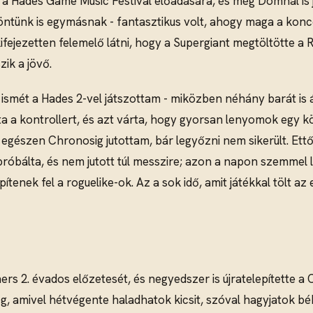
a Hades Game Music Festival előadására, és még Domnál is 
tünk is egymásnak - fantasztikus volt, ahogy maga a koncert 
fejezetten felemelő látni, hogy a Supergiant megtöltötte a Ro
zik a jövő.
ismét a Hades 2-vel játszottam - miközben néhány barát is át
a a kontrollert, és azt várta, hogy gyorsan lenyomok egy kör
egészen Chronosig jutottam, bár legyőzni nem sikerült. Ett
próbálta, és nem jutott túl messzire; azon a napon szemmel 
tenek fel a roguelike-ok. Az a sok idő, amit játékkal tölt a
 2. évados előzetesét, és negyedszer is újratelepítette a CD
og, amivel hétvégente haladhatok kicsit, szóval hagyjatok bé