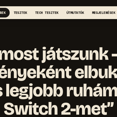
REK
TESZTEK
TECH TESZTEK
ÚTMUTATÓK
MEGJELENÉSEK
most játszunk 
ényeként elbuk
 legjobb ruhám
Switch 2-met”