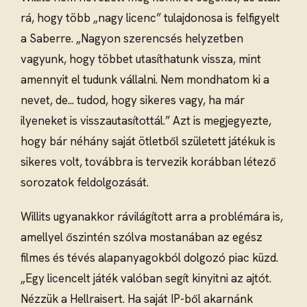
rá, hogy több „nagy licenc” tulajdonosa is felfigyelt
a Saberre. „Nagyon szerencsés helyzetben
vagyunk, hogy többet utasíthatunk vissza, mint
amennyit el tudunk vállalni. Nem mondhatom ki a
nevet, de... tudod, hogy sikeres vagy, ha már
ilyeneket is visszautasítottál.” Azt is megjegyezte,
hogy bár néhány saját ötletből született játékuk is
sikeres volt, továbbra is tervezik korábban létező
sorozatok feldolgozását.
Willits ugyanakkor rávilágított arra a problémára is,
amellyel őszintén szólva mostanában az egész
filmes és tévés alapanyagokból dolgozó piac küzd.
„Egy licencelt játék valóban segít kinyitni az ajtót.
Nézzük a Hellraisert. Ha saját IP-ből akarnánk