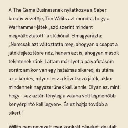
A The Game Businessnek nyilatkozva a Saber
kreatív vezetője, Tim Willits azt mondta, hogy a
Warhammer-játék „szó szerint mindent
megváltoztatott” a stúdiónál. Elmagyarázta:
„Nemcsak azt változtatta meg, ahogyan a csapat a
játékfejlesztésre néz, hanem azt is, ahogyan mások
tekintenek ránk. Láttam már ilyet a pályafutásom
során: amikor van egy hatalmas sikered, és utána
az a kérdés, milyen lesz a következő játék, akkor
mindennek nagyszerűnek kell lennie. Olyan ez, mint
hogy - »ez aztán tényleg a valaha volt legmenőbb
kenyérpirító kell legyen«. És ez hajtja tovább a
sikert.”
Willits nem nevezett meg konkrét cégeket, de utalt