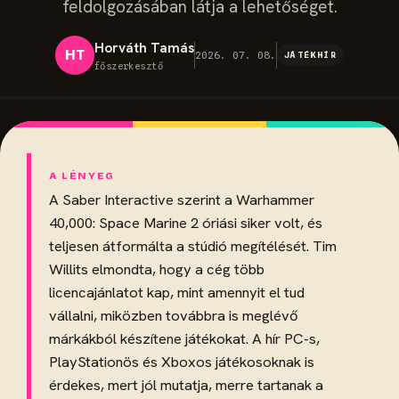
feldolgozásában látja a lehetőséget.
Horváth Tamás
HT
2026. 07. 08.
JÁTÉKHÍR
főszerkesztő
A Saber Interactive szerint a Warhammer
40,000: Space Marine 2 óriási siker volt, és
teljesen átformálta a stúdió megítélését. Tim
Willits elmondta, hogy a cég több
licencajánlatot kap, mint amennyit el tud
vállalni, miközben továbbra is meglévő
márkákból készítene játékokat. A hír PC-s,
PlayStationös és Xboxos játékosoknak is
érdekes, mert jól mutatja, merre tartanak a