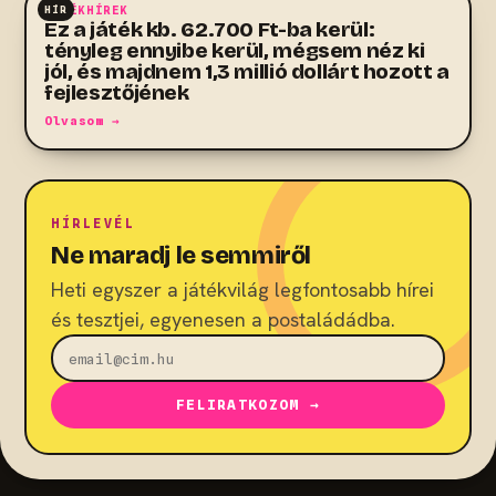
HÍR
JÁTÉKHÍREK
Ez a játék kb. 62.700 Ft-ba kerül:
tényleg ennyibe kerül, mégsem néz ki
jól, és majdnem 1,3 millió dollárt hozott a
fejlesztőjének
Olvasom →
HÍRLEVÉL
Ne maradj le semmiről
Heti egyszer a játékvilág legfontosabb hírei
és tesztjei, egyenesen a postaládádba.
FELIRATKOZOM →