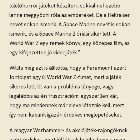
túlélőhorror játékot készíteni, sokkal nehezebb
lenne meggyőzni róla az embereket. De a Hellraiser
nevét sokan ismerik. A Space Marine nevét is sokan
ismerik, és a Space Marine 2 óriási siker lett. A
World War Z egy remek könyv, egy közepes film, és
egy kifejezetten jó videojáték.”
Willits még azt is állította, hogy a Paramount azért
fontolgat egy új World War Z-filmet, mert a játék
sikeres lett. Itt van a probléma lényege, vagy
legalábbis az én frusztrációm: egyszerűen kár,
hogy ma mindennek már eleve léteznie kell, mert
így nem kapunk igazán érdekes meglepetéseket.
A magyar Warhammer- és akciójáték-rajongóknak
azért érdekes, mert jól látszik belőle, hogy a nagy