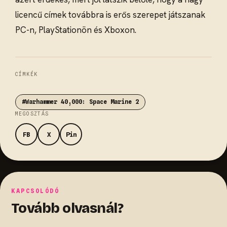
licencű címek továbbra is erős szerepet játszanak
PC-n, PlayStationön és Xboxon.
CÍMKÉK
#Warhammer 40,000: Space Marine 2
MEGOSZTÁS
FB
X
Pin
KAPCSOLÓDÓ
Tovább olvasnál?