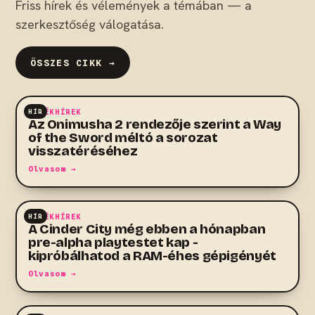
Friss hírek és vélemények a témában — a
szerkesztőség válogatása.
ÖSSZES CIKK →
HÍR
JÁTÉKHÍREK
Az Onimusha 2 rendezője szerint a Way
of the Sword méltó a sorozat
visszatéréséhez
Olvasom →
HÍR
JÁTÉKHÍREK
A Cinder City még ebben a hónapban
pre-alpha playtestet kap -
kipróbálhatod a RAM-éhes gépigényét
Olvasom →