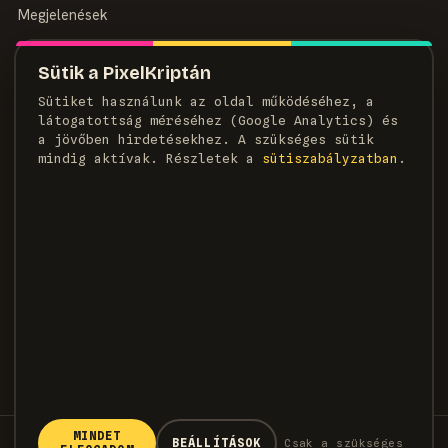
Megjelenések
MAGAZIN
Sütik a PixelKriptán
Rólunk
Sütiket használunk az oldal működéséhez, a
Szerzők
látogatottság méréséhez (Google Analytics) és
Médiaajánlat
a jövőben hirdetésekhez. A szükséges sütik
Kapcsolat
mindig aktívak. Részletek a
süti­szabályzatban
.
HÍRLEVÉL
Heti adag pixel, egyenesen a postaládádba.
FELIRATKOZOM →
MINDET
© 2026 PixelKripta · Minden jog fenntartva
BEÁLLÍTÁSOK
Csak a szükséges