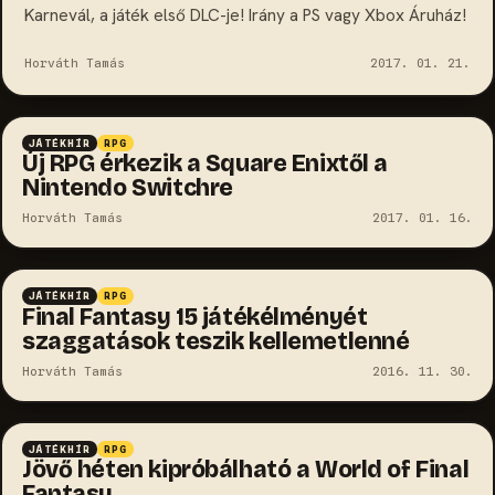
Karnevál, a játék első DLC-je! Irány a PS vagy Xbox Áruház!
Horváth Tamás
2017. 01. 21.
JÁTÉKHÍR
RPG
Új RPG érkezik a Square Enixtől a
Nintendo Switchre
Horváth Tamás
2017. 01. 16.
JÁTÉKHÍR
RPG
Final Fantasy 15 játékélményét
szaggatások teszik kellemetlenné
Horváth Tamás
2016. 11. 30.
JÁTÉKHÍR
RPG
Jövő héten kipróbálható a World of Final
Fantasy