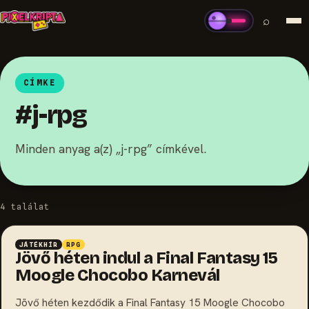
⌕
CÍMKE
#j-rpg
Minden anyag a(z) „j-rpg” címkével.
4 találat
JÁTÉKHÍR
RPG
Jövő héten indul a Final Fantasy 15
Moogle Chocobo Karnevál
Jövő héten kezdődik a Final Fantasy 15 Moogle Chocobo