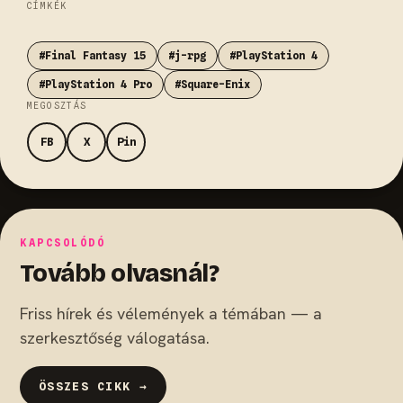
CÍMKÉK
#Final Fantasy 15
#j-rpg
#PlayStation 4
#PlayStation 4 Pro
#Square-Enix
MEGOSZTÁS
FB
X
Pin
KAPCSOLÓDÓ
Tovább olvasnál?
Friss hírek és vélemények a témában — a
szerkesztőség válogatása.
ÖSSZES CIKK →