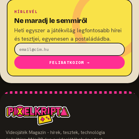
HÍRLEVÉL
Ne maradj le semmiről
Heti egyszer a játékvilág legfontosabb hírei
és tesztjei, egyenesen a postaládádba.
FELIRATKOZOM →
Videojáték Magazin - hírek, tesztek, technológia