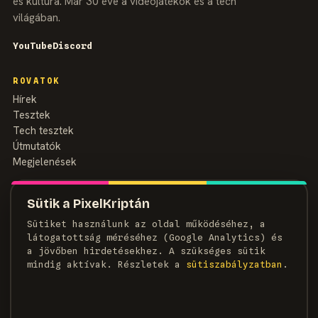
és kultúra. Már 30 éve a videojátékok és a tech
világában.
YouTube
Discord
ROVATOK
Hírek
Tesztek
Tech tesztek
Útmutatók
Megjelenések
MAGAZIN
Sütik a PixelKriptán
Rólunk
Sütiket használunk az oldal működéséhez, a
Szerzők
látogatottság méréséhez (Google Analytics) és
Médiaajánlat
a jövőben hirdetésekhez. A szükséges sütik
Kapcsolat
mindig aktívak. Részletek a
süti­szabályzatban
.
HÍRLEVÉL