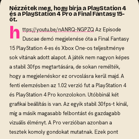
Nézzétek meg, hogy bírja a PlayStation 4
és a PlayStation 4 Pro a Final Fantasy 15-
öt.
h
ttps://youtu.be/nANRQ-NGPZQ
Az Episode
Duscae demó megjelenése óta a Final Fantasy
15 PlayStation 4-es és Xbox One-os teljesítménye
sok vitának adott alapot. A játék nem nagyon képes
a stabil 30fps megtartására, de sokan remélték,
hogy a megjelenéskor ez orvoslásra kerül majd. A
fenti elemzésben az 1.02 verzió fut a PlayStation 4
és PlayStation 4 Pro konzolokon. Utóbbinál két
grafikai beállítás is van. Az egyik stabil 30fps-t kínál,
míg a másik magasabb felbontást és gazdagabb
vizuális élményt. A Pro verzióban azonban a
tesztek komoly gondokat mutatnak. Ezek pont