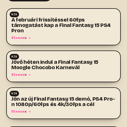
HÍR
RPG
A februári frissítéssel 60fps
támogatást kap a Final Fantasy 15 PS4
Pron
Olvasom →
HÍR
RPG
Jövő héten indul a Final Fantasy 15
Moogle Chocobo Karnevál
Olvasom →
HÍR
RPG
Jön az új Final Fantasy 15 demó, PS4 Pro-
n 1080p/60fps és 4k/30fps a cél
Olvasom →