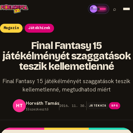
⌕
Magazin
/
Játékhírek
Final Fantasy 15
játékélményét szaggatások
teszik kellemetlenné
Final Fantasy 15 játékélményét szaggatások teszik
kellemetlenné, megtudhatod miért
Horváth Tamás
HT
2016. 11. 30.
JÁTÉKHÍR
RPG
főszerkesztő