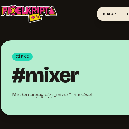
CÍMLAP
HÍ
CÍMKE
#mixer
Minden anyag a(z) „mixer” címkével.