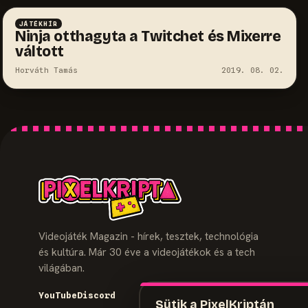
JÁTÉKHÍR
Ninja otthagyta a Twitchet és Mixerre
váltott
Horváth Tamás
2019. 08. 02.
Videojáték Magazin - hírek, tesztek, technológia
és kultúra. Már 30 éve a videojátékok és a tech
világában.
YouTube
Discord
Sütik a PixelKriptán