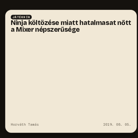
JÁTÉKHÍR
Ninja költözése miatt hatalmasat nőtt
a Mixer népszerűsége
Horváth Tamás
2019. 08. 05.