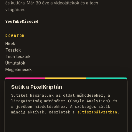
és kultúra. Már 30 éve a videojátékok és a tech
világában.
YouTube
Discord
ROVATOK
Hírek
Tesztek
Tech tesztek
Útmutatók
Megjelenések
MAGAZIN
Sütik a PixelKriptán
Rólunk
Sütiket használunk az oldal működéséhez, a
Szerzők
látogatottság méréséhez (Google Analytics) és
Médiaajánlat
a jövőben hirdetésekhez. A szükséges sütik
Kapcsolat
mindig aktívak. Részletek a
süti­szabályzatban
.