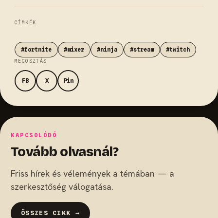
CÍMKÉK
#fortnite
#mixer
#ninja
#stream
#twitch
MEGOSZTÁS
FB
X
Pin
KAPCSOLÓDÓ
Tovább olvasnál?
Friss hírek és vélemények a témában — a
szerkesztőség válogatása.
ÖSSZES CIKK →