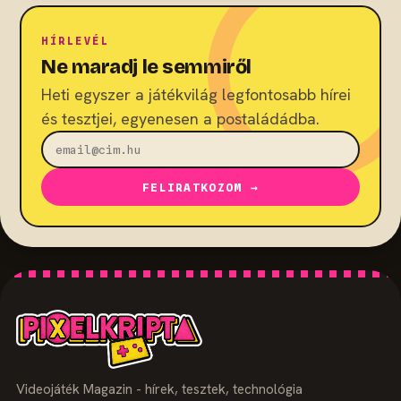
HÍRLEVÉL
Ne maradj le semmiről
Heti egyszer a játékvilág legfontosabb hírei
és tesztjei, egyenesen a postaládádba.
FELIRATKOZOM →
Videojáték Magazin - hírek, tesztek, technológia