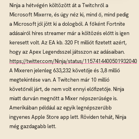
Ninja a hétvégén költözött át a Twitchről a
Microsoft Mixerre, és úgy néz ki, mind ő, mind pedig
a Microsoft jól jött ki a dologból. A főként Fortnite
adásairól híres streamer már a költözés előtt is igen
keresett volt. Az EA kb. 320 Ft milliót fizetett azért,
hogy az Apex Legendsszel játsszon az adásaiban.
https://twitter.com/Ninja/status/1157414400501932040
A Mixeren jelenleg 633,232 követője és 3,8 millió
megtekintése van. A Twitchen már 10 millió
követőnél járt, de nem volt ennyi előfizetője. Ninja
miatt durván megnőtt a Mixer népszerűsége is.
Amerikában például az egyik legnépszerűbb
ingyenes Apple Store app lett. Röviden tehát, Ninja
még gazdagabb lett.