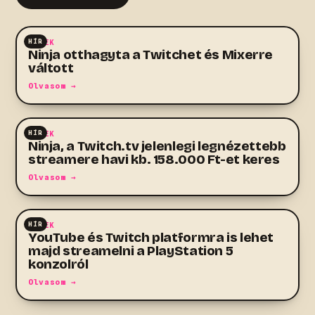
HÍR
HÍREK
Ninja otthagyta a Twitchet és Mixerre
váltott
Olvasom →
HÍR
HÍREK
Ninja, a Twitch.tv jelenlegi legnézettebb
streamere havi kb. 158.000 Ft-et keres
Olvasom →
HÍR
HÍREK
YouTube és Twitch platformra is lehet
majd streamelni a PlayStation 5
konzolról
Olvasom →