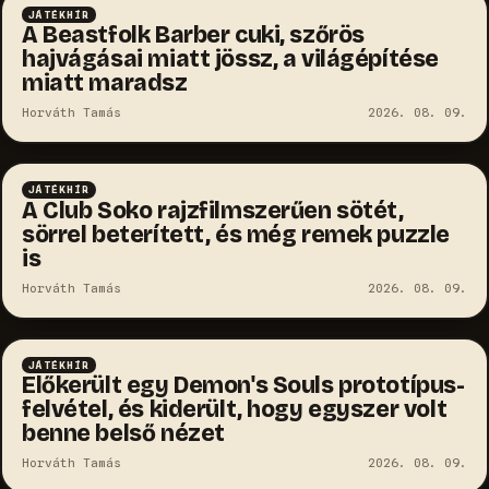
JÁTÉKHÍR
A Beastfolk Barber cuki, szőrös
hajvágásai miatt jössz, a világépítése
miatt maradsz
Horváth Tamás
2026. 08. 09.
JÁTÉKHÍR
A Club Soko rajzfilmszerűen sötét,
sörrel beterített, és még remek puzzle
is
Horváth Tamás
2026. 08. 09.
JÁTÉKHÍR
Előkerült egy Demon's Souls prototípus-
felvétel, és kiderült, hogy egyszer volt
benne belső nézet
Horváth Tamás
2026. 08. 09.