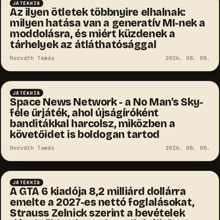
JÁTÉKHÍR
Az ilyen ötletek többnyire elhalnak:
milyen hatása van a generatív MI-nek a
moddolásra, és miért küzdenek a
tárhelyek az átláthatósággal
Horváth Tamás
2026. 08. 08.
JÁTÉKHÍR
Space News Network - a No Man's Sky-
féle űrjáték, ahol újságíróként
banditákkal harcolsz, miközben a
követőidet is boldogan tartod
Horváth Tamás
2026. 08. 08.
JÁTÉKHÍR
A GTA 6 kiadója 8,2 milliárd dollárra
emelte a 2027-es nettó foglalásokat,
Strauss Zelnick szerint a bevételek