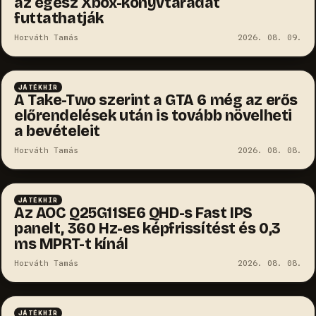
az egész Xbox-könyvtáradat
futtathatják
Horváth Tamás
2026. 08. 09.
JÁTÉKHÍR
A Take-Two szerint a GTA 6 még az erős
előrendelések után is tovább növelheti
a bevételeit
Horváth Tamás
2026. 08. 08.
JÁTÉKHÍR
Az AOC Q25G11SE6 QHD-s Fast IPS
panelt, 360 Hz-es képfrissítést és 0,3
ms MPRT-t kínál
Horváth Tamás
2026. 08. 08.
JÁTÉKHÍR