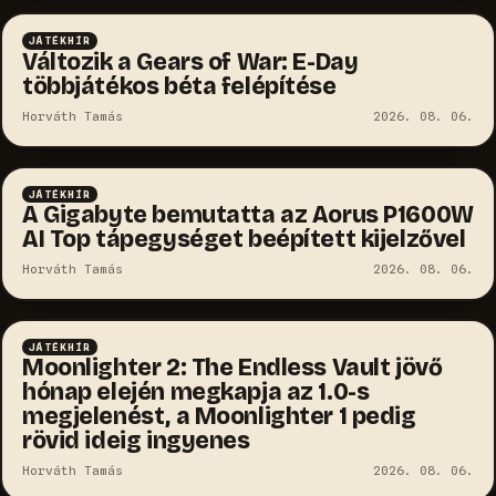
JÁTÉKHÍR
Változik a Gears of War: E-Day
többjátékos béta felépítése
Horváth Tamás
2026. 08. 06.
JÁTÉKHÍR
A Gigabyte bemutatta az Aorus P1600W
AI Top tápegységet beépített kijelzővel
Horváth Tamás
2026. 08. 06.
JÁTÉKHÍR
Moonlighter 2: The Endless Vault jövő
hónap elején megkapja az 1.0-s
megjelenést, a Moonlighter 1 pedig
rövid ideig ingyenes
Horváth Tamás
2026. 08. 06.