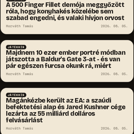
A 500 Finger Fillet demója meggyőzött
róla, hogy konyhakés közelébe sem
szabad engedni, és valaki hívjon orvost
Horváth Tamás
2026. 08. 05.
JÁTÉKHÍR
Majdnem 10 ezer ember portré módban
játszotta a Baldur's Gate 3-at - és van
pár egészen furcsa okunk rá, miért
Horváth Tamás
2026. 08. 05.
JÁTÉKHÍR
Magánkézbe került az EA: a szaúdi
befektetési alap és Jared Kushner cége
lezárta az 55 milliárd dolláros
felvásárlást
Horváth Tamás
2026. 08. 05.