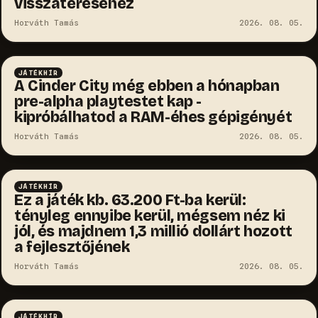
visszatéréséhez
Horváth Tamás
2026. 08. 05.
JÁTÉKHÍR
A Cinder City még ebben a hónapban
pre-alpha playtestet kap -
kipróbálhatod a RAM-éhes gépigényét
Horváth Tamás
2026. 08. 05.
JÁTÉKHÍR
Ez a játék kb. 63.200 Ft-ba kerül:
tényleg ennyibe kerül, mégsem néz ki
jól, és majdnem 1,3 millió dollárt hozott
a fejlesztőjének
Horváth Tamás
2026. 08. 05.
JÁTÉKHÍR