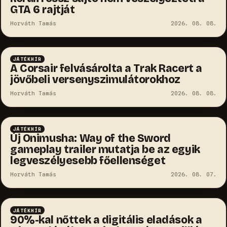
GTA 6 rajtját
Horváth Tamás
2026. 08. 08.
JÁTÉKHÍR
A Corsair felvásárolta a Trak Racert a
jövőbeli versenyszimulátorokhoz
Horváth Tamás
2026. 08. 08.
JÁTÉKHÍR
Új Onimusha: Way of the Sword
gameplay trailer mutatja be az egyik
legveszélyesebb főellenséget
Horváth Tamás
2026. 08. 07.
JÁTÉKHÍR
90%-kal nőttek a digitális eladások a