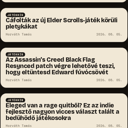
JÁTÉKHÍR
Cáfolták az új Elder Scrolls-játék körüli
pletykákat
Horváth Tamás
2026. 08. 05.
JÁTÉKHÍR
Az Assassin’s Creed Black Flag
Resynced patch végre lehetővé teszi,
hogy eltüntesd Edward fúvócsövét
Horváth Tamás
2026. 08. 05.
JÁTÉKHÍR
Eleged van a rage quitből? Ez az indie
fejlesztő nagyon vicces választ talált a
bedühödő játékosokra
Horváth Tamás
2026. 08. 05.