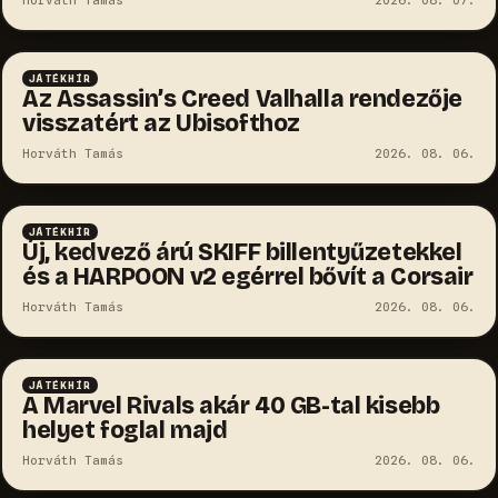
JÁTÉKHÍR
Az Assassin’s Creed Valhalla rendezője
visszatért az Ubisofthoz
Horváth Tamás
2026. 08. 06.
JÁTÉKHÍR
Új, kedvező árú SKIFF billentyűzetekkel
és a HARPOON v2 egérrel bővít a Corsair
Horváth Tamás
2026. 08. 06.
JÁTÉKHÍR
A Marvel Rivals akár 40 GB-tal kisebb
helyet foglal majd
Horváth Tamás
2026. 08. 06.