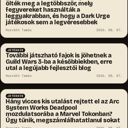
ölték meg a legtöbbször, mely
fegyvereket használták a
leggyakrabban, és hogy a Dark Urge
játékosok sem a legvéresebbek
Horváth Tamás
2026. 08. 07.
JÁTÉKHÍR
További játszható fajok is jöhetnek a
Guild Wars 3-ba a későbbiekben, erre
utal a legújabb fejlesztői blog
Horváth Tamás
2026. 08. 07.
JÁTÉKHÍR
Hány vicces kis utalást rejtett el az Arc
System Works Deadpool
mozdulatsorába a Marvel Tokonban?
Úgy tűnik, megszámlálhatatlanul sokat
Horváth Tamás
2026. 08. 07.