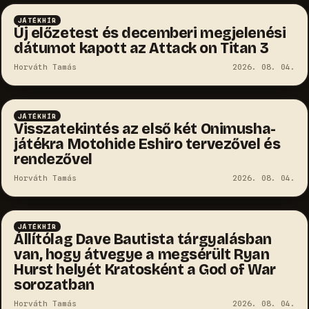
JÁTÉKHÍR
Új előzetest és decemberi megjelenési
dátumot kapott az Attack on Titan 3
Horváth Tamás
2026. 08. 04.
JÁTÉKHÍR
Visszatekintés az első két Onimusha-
játékra Motohide Eshiro tervezővel és
rendezővel
Horváth Tamás
2026. 08. 04.
JÁTÉKHÍR
Állítólag Dave Bautista tárgyalásban
van, hogy átvegye a megsérült Ryan
Hurst helyét Kratosként a God of War
sorozatban
Horváth Tamás
2026. 08. 04.