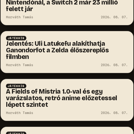
Nintendónál, a Switch 2 már 23 millió
felett jár
Horváth Tamás
2026. 08. 07.
JÁTÉKHÍR
Jelentés: Uli Latukefu alakíthatja
Ganondorfot a Zelda élőszereplős
filmben
Horváth Tamás
2026. 08. 07.
JÁTÉKHÍR
A Fields of Mistria 1.0-val és egy
varázslatos, retró anime előzetessel
lépett szintet
Horváth Tamás
2026. 08. 07.
JÁTÉKHÍR