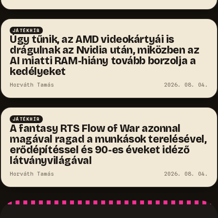
JÁTÉKHÍR
Úgy tűnik, az AMD videokártyái is
drágulnak az Nvidia után, miközben az
AI miatti RAM-hiány tovább borzolja a
kedélyeket
Horváth Tamás
2026. 08. 04.
JÁTÉKHÍR
A fantasy RTS Flow of War azonnal
magával ragad a munkások terelésével,
erődépítéssel és 90-es éveket idéző
látványvilágával
Horváth Tamás
2026. 08. 04.