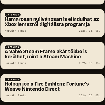
JÁTÉKHÍR
Hamarosan nyilvánosan is elindulhat az
Xbox lemezről digitálisra programja
Horváth Tamás
2026. 08. 05.
JÁTÉKHÍR
A Valve Steam Frame akár többe is
kerülhet, mint a Steam Machine
Horváth Tamás
2026. 08. 05.
JÁTÉKHÍR
Holnap jön a Fire Emblem: Fortune's
Weave Nintendo Direct
Horváth Tamás
2026. 08. 05.