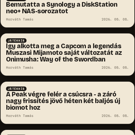
Bemutatta a Synology a DiskStation
neo+ NAS-sorozatot
Horváth Tamás
2026. 08. 08.
JÁTÉKHÍR
Így alkotta meg a Capcom a legendás
Muszasi Mijamoto saját változatát az
Onimusha: Way of the Swordban
Horváth Tamás
2026. 08. 08.
JÁTÉKHÍR
A Peak végre felér a csúcsra - a záró
nagy frissítés jövő héten két baljós új
biomot hoz
Horváth Tamás
2026. 08. 08.