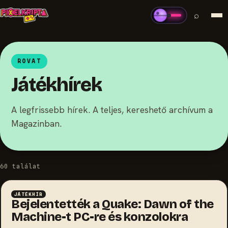
⌕
ROVAT
Játékhírek
A legfrissebb hírek. A teljes, kereshető archívum a
Magazinban.
60 találat
JÁTÉKHÍR
Bejelentették a Quake: Dawn of the
Machine-t PC-re és konzolokra