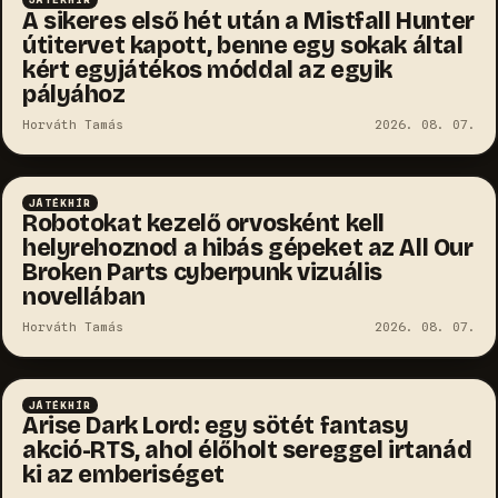
A sikeres első hét után a Mistfall Hunter
útitervet kapott, benne egy sokak által
kért egyjátékos móddal az egyik
pályához
Horváth Tamás
2026. 08. 07.
JÁTÉKHÍR
Robotokat kezelő orvosként kell
helyrehoznod a hibás gépeket az All Our
Broken Parts cyberpunk vizuális
novellában
Horváth Tamás
2026. 08. 07.
JÁTÉKHÍR
Arise Dark Lord: egy sötét fantasy
akció-RTS, ahol élőholt sereggel irtanád
ki az emberiséget