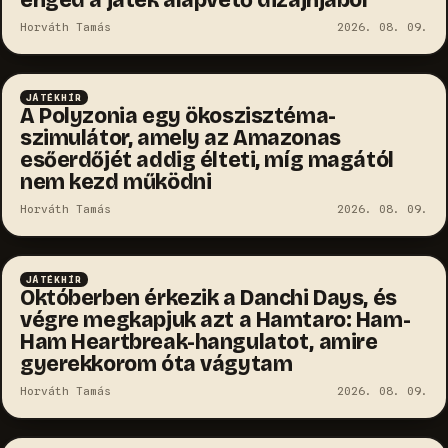
Horváth Tamás
2026. 08. 09.
JÁTÉKHÍR
A Polyzonia egy ökoszisztéma-
szimulátor, amely az Amazonas
esőerdőjét addig élteti, míg magától
nem kezd működni
Horváth Tamás
2026. 08. 09.
JÁTÉKHÍR
Októberben érkezik a Danchi Days, és
végre megkapjuk azt a Hamtaro: Ham-
Ham Heartbreak-hangulatot, amire
gyerekkorom óta vágytam
Horváth Tamás
2026. 08. 09.