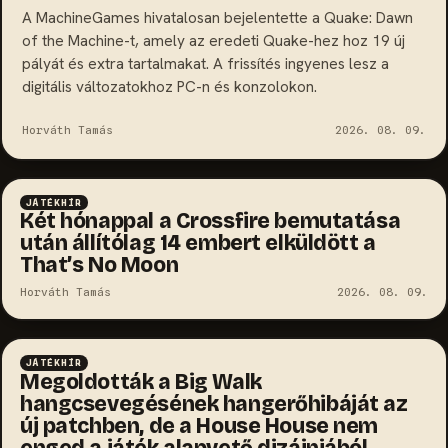
A MachineGames hivatalosan bejelentette a Quake: Dawn
of the Machine-t, amely az eredeti Quake-hez hoz 19 új
pályát és extra tartalmakat. A frissítés ingyenes lesz a
digitális változatokhoz PC-n és konzolokon.
Horváth Tamás
2026. 08. 09.
JÁTÉKHÍR
Két hónappal a Crossfire bemutatása
után állítólag 14 embert elküldött a
That’s No Moon
Horváth Tamás
2026. 08. 09.
JÁTÉKHÍR
Megoldották a Big Walk
hangcsevegésének hangerőhibáját az
új patchben, de a House House nem
enged a játék alapvető dizájnjából