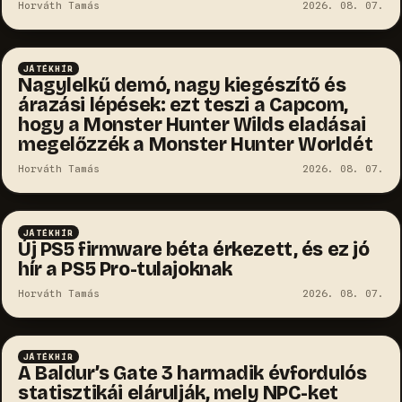
Horváth Tamás
2026. 08. 07.
JÁTÉKHÍR
Nagylelkű demó, nagy kiegészítő és
árazási lépések: ezt teszi a Capcom,
hogy a Monster Hunter Wilds eladásai
megelőzzék a Monster Hunter Worldét
Horváth Tamás
2026. 08. 07.
JÁTÉKHÍR
Új PS5 firmware béta érkezett, és ez jó
hír a PS5 Pro-tulajoknak
Horváth Tamás
2026. 08. 07.
JÁTÉKHÍR
A Baldur’s Gate 3 harmadik évfordulós
statisztikái elárulják, mely NPC-ket