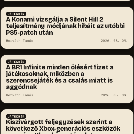
JÁTÉKHÍR
A Konami vizsgálja a Silent Hill 2
teljesítmény módjának hibáit az utóbbi
PS5-patch után
Horváth Tamás
2026. 08. 09.
JÁTÉKHÍR
A BR1 Infinite minden ölésért fizet a
játékosoknak, miközben a
szerencsejáték és a csalás miatt is
aggódnak
Horváth Tamás
2026. 08. 09.
JÁTÉKHÍR
Kiszivárgott feljegyzések szerint a
következő Xbox-generációs eszközök