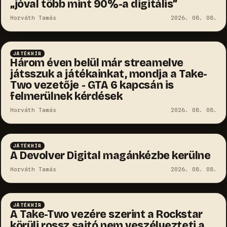
„jóval több mint 90%-a digitális”
Horváth Tamás
2026. 08. 08.
JÁTÉKHÍR
Három éven belül már streamelve
játsszuk a játékainkat, mondja a Take-
Two vezetője - GTA 6 kapcsán is
felmerülnek kérdések
Horváth Tamás
2026. 08. 08.
JÁTÉKHÍR
A Devolver Digital magánkézbe kerülne
Horváth Tamás
2026. 08. 08.
JÁTÉKHÍR
A Take-Two vezére szerint a Rockstar
körüli rossz sajtó nem veszélyezteti a