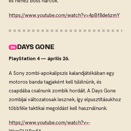
és nehéz boss harcok.
https://www.youtube.com/watch?v=4pBf8de6zmY
DAYS GONE
PlayStation 4 — április 26.
A Sony zombi-apokalipszis kalandjátékában egy
motoros banda tagjaként kell túlélnünk, és
csapdába csalnunk zombik hordáit. A Days Gone
zombijai változatosak lesznek, így elpusztításukhoz
többféle taktikai megoldást kell használnunk.
https://www.youtube.com/watch?v=-