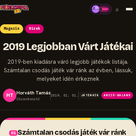
⌕
Magazin
/
Hírek
2019 Legjobban Várt Játékai
2019-ben kiadásra váró legjobb játékok listája.
Számtalan csodás játék vár ránk az évben, lássuk,
melyeket idén érkeznek
Horváth Tamás
HT
2019. 01. 01.
JÁTÉKHÍR
AKCIÓ-KALAND
főszerkesztő
Számtalan csodás játék vár ránk