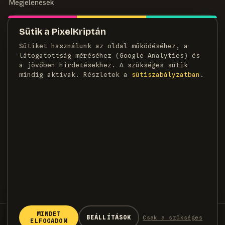
Megjelenések
MAGAZIN
Sütik a PixelKriptán
Rólunk
Sütiket használunk az oldal működéséhez, a
Szerzők
látogatottság méréséhez (Google Analytics) és
Médiaajánlat
a jövőben hirdetésekhez. A szükséges sütik
Kapcsolat
mindig aktívak. Részletek a
süti­szabályzatban
.
HÍRLEVÉL
Heti adag pixel, egyenesen a postaládádba.
FELIRATKOZOM →
×
KÖVETKEZŐ CIKK
Három éven belül már
streamelve játsszuk a
MINDET
© 2026 PixelKripta · Minden jog fenntartva
BEÁLLÍTÁSOK
Csak a szükséges
játékainkat, mondja a Take-Two
ELFOGADOM
Strauss Zelnick szerint három éven belül már