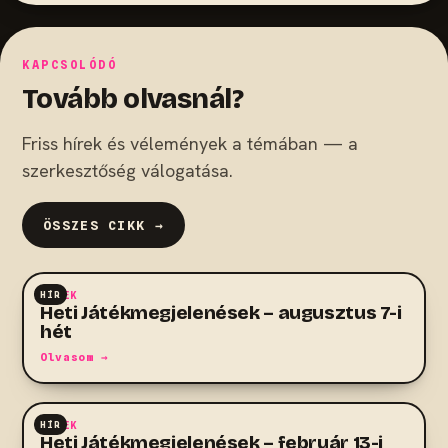
KAPCSOLÓDÓ
Tovább olvasnál?
Friss hírek és vélemények a témában — a
szerkesztőség válogatása.
ÖSSZES CIKK →
HÍR
HÍREK
Heti Játékmegjelenések – augusztus 7-i
hét
Olvasom →
HÍR
HÍREK
Heti Játékmegjelenések – február 13-i