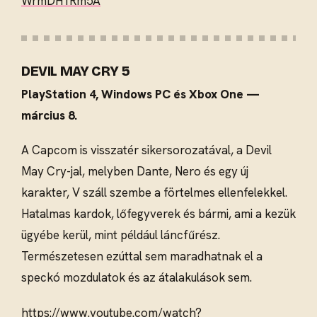
WrmDH1Rm5A
DEVIL MAY CRY 5
PlayStation 4, Windows PC és Xbox One —
március 8.
A Capcom is visszatér sikersorozatával, a Devil
May Cry-jal, melyben Dante, Nero és egy új
karakter, V száll szembe a förtelmes ellenfelekkel.
Hatalmas kardok, lőfegyverek és bármi, ami a kezük
ügyébe kerül, mint például láncfűrész.
Természetesen ezúttal sem maradhatnak el a
speckó mozdulatok és az átalakulások sem.
https://www.youtube.com/watch?