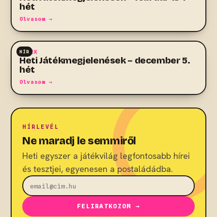
hét
Olvasom →
HÍR
HÍREK
Heti Játékmegjelenések – december 5.
hét
Olvasom →
HÍRLEVÉL
Ne maradj le semmiről
Heti egyszer a játékvilág legfontosabb hírei
és tesztjei, egyenesen a postaládádba.
FELIRATKOZOM →