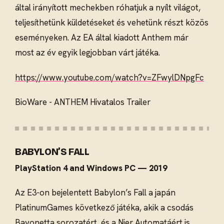
által irányított mechekben róhatjuk a nyílt világot,
teljesíthetünk küldetéseket és vehetünk részt közös
eseményeken. Az EA által kiadott Anthem már
most az év egyik legjobban várt játéka.
https://www.youtube.com/watch?v=ZFwylDNpgFc
BioWare - ANTHEM Hivatalos Trailer
BABYLON’S FALL
PlayStation 4 and Windows PC — 2019
Az E3-on bejelentett Babylon’s Fall a japán
PlatinumGames következő játéka, akik a csodás
Bayonetta sorozatért, és a Nier Automatáért is