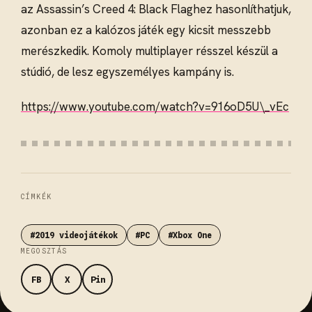
az Assassin’s Creed 4: Black Flaghez hasonlíthatjuk,
azonban ez a kalózos játék egy kicsit messzebb
merészkedik. Komoly multiplayer résszel készül a
stúdió, de lesz egyszemélyes kampány is.
https://www.youtube.com/watch?v=916oD5U\_vEc
CÍMKÉK
#2019 videojátékok
#PC
#Xbox One
MEGOSZTÁS
FB
X
Pin