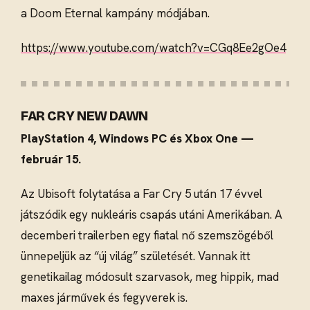
a Doom Eternal kampány módjában.
https://www.youtube.com/watch?v=CGq8Ee2gOe4
FAR CRY NEW DAWN
PlayStation 4, Windows PC és Xbox One —
február 15.
Az Ubisoft folytatása a Far Cry 5 után 17 évvel
játszódik egy nukleáris csapás utáni Amerikában. A
decemberi trailerben egy fiatal nő szemszögéből
ünnepeljük az “új világ” születését. Vannak itt
genetikailag módosult szarvasok, meg hippik, mad
maxes járművek és fegyverek is.