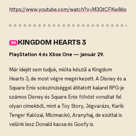
https://www.youtube.com/watch?v=M3GtCFKw86o
KINGDOM HEARTS 3
PlayStation 4 és Xbox One — január 29.
Már idejét sem tudjuk, mióta készül a Kingdom
Hearts 3, de most végre megérkezett. A Disney és a
Square Enix sokszínűséggel átitatott kaland RPG-je
számos Disney és Square Enix főhőst vonultat fel
olyan címekből, mint a Toy Story, Jégvarázs, Karib
Tenger Kalózai, Micimackó, Aranyhaj, de ezúttal is
velünk lesz Donald kacsa és Goofy is.