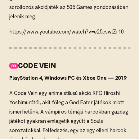
scrollozós akciójáték az 505 Games gondozásában
jelenik meg.
https://www.youtube.com/watch?v=e25cswlZr10
CODE VEIN
PlayStation 4, Windows PC és Xbox One — 2019
A Code Vein egy anime stílusú akció RPG Hiroshi
Yoshimurától, akit főleg a God Eater játékok miatt
ismerhetünk. A vámpíros témájú harcokban gazdag
játékot gyakran emlegetik együtt a Souls
sorozatokkal. Felfedezés, egy az egy elleni harcok