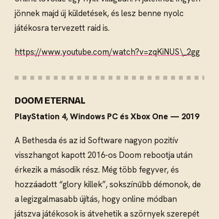
jönnek majd új küldetések, és lesz benne nyolc
játékosra tervezett raid is.
https://www.youtube.com/watch?v=zqKiNUS\_2gg
DOOM ETERNAL
PlayStation 4, Windows PC és Xbox One — 2019
A Bethesda és az id Software nagyon pozitív
visszhangot kapott 2016-os Doom rebootja után
érkezik a második rész. Még több fegyver, és
hozzáadott “glory killek”, sokszínűbb démonok, de
a legizgalmasabb újítás, hogy online módban
játszva játékosok is átvehetik a szörnyek szerepét