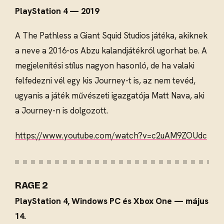
PlayStation 4 — 2019
A The Pathless a Giant Squid Studios játéka, akiknek
a neve a 2016-os Abzu kalandjátékról ugorhat be. A
megjelenítési stílus nagyon hasonló, de ha valaki
felfedezni vél egy kis Journey-t is, az nem tevéd,
ugyanis a játék művészeti igazgatója Matt Nava, aki
a Journey-n is dolgozott.
https://www.youtube.com/watch?v=c2uAM9ZOUdc
RAGE 2
PlayStation 4, Windows PC és Xbox One — május
14.