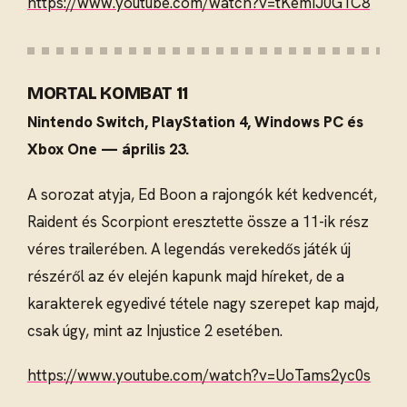
https://www.youtube.com/watch?v=tKemIJ0G1C8
MORTAL KOMBAT 11
Nintendo Switch, PlayStation 4, Windows PC és
Xbox One — április 23.
A sorozat atyja, Ed Boon a rajongók két kedvencét,
Raident és Scorpiont eresztette össze a 11-ik rész
véres trailerében. A legendás verekedős játék új
részéről az év elején kapunk majd híreket, de a
karakterek egyedivé tétele nagy szerepet kap majd,
csak úgy, mint az Injustice 2 esetében.
https://www.youtube.com/watch?v=UoTams2yc0s