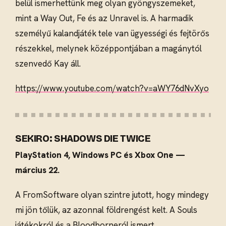
belül ismerhettünk meg olyan gyöngyszemeket,
mint a Way Out, Fe és az Unravel is. A harmadik
személyű kalandjáték tele van ügyességi és fejtörős
részekkel, melynek középpontjában a magánytól
szenvedő Kay áll.
https://www.youtube.com/watch?v=aWY76dNvXyo
SEKIRO: SHADOWS DIE TWICE
PlayStation 4, Windows PC és Xbox One —
március 22.
A FromSoftware olyan szintre jutott, hogy mindegy
mi jön tőlük, az azonnal földrengést kelt. A Souls
játékokról és a Bloodborneról ismert