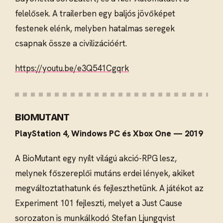
felelősek. A trailerben egy baljós jövőképet
festenek elénk, melyben hatalmas seregek
csapnak össze a civilizációért.
https://youtu.be/e3Q541Cgqrk
BIOMUTANT
PlayStation 4, Windows PC és Xbox One — 2019
A BioMutant egy nyílt világú akció-RPG lesz,
melynek főszereplői mutáns erdei lények, akiket
megváltoztathatunk és fejleszthetünk. A játékot az
Experiment 101 fejleszti, melyet a Just Cause
sorozaton is munkálkodó Stefan Ljungqvist