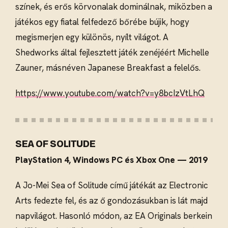
színek, és erős körvonalak dominálnak, miközben a
játékos egy fiatal felfedező bőrébe bújik, hogy
megismerjen egy különös, nyílt világot. A
Shedworks által fejlesztett játék zenéjéért Michelle
Zauner, másnéven Japanese Breakfast a felelős.
https://www.youtube.com/watch?v=y8bcIzVtLhQ
SEA OF SOLITUDE
PlayStation 4, Windows PC és Xbox One — 2019
A Jo-Mei Sea of Solitude című játékát az Electronic
Arts fedezte fel, és az ő gondozásukban is lát majd
napvilágot. Hasonló módon, az EA Originals berkein