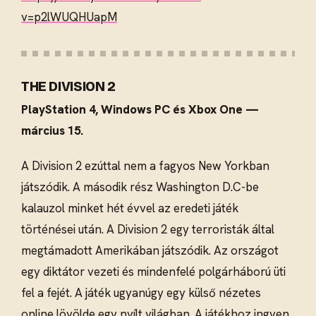
v=p2lWUQHUapM
THE DIVISION 2
PlayStation 4, Windows PC és Xbox One —
március 15.
A Division 2 ezúttal nem a fagyos New Yorkban
játszódik. A második rész Washington D.C-be
kalauzol minket hét évvel az eredeti játék
történései után. A Division 2 egy terroristák által
megtámadott Amerikában játszódik. Az országot
egy diktátor vezeti és mindenfelé polgárháború üti
fel a fejét. A játék ugyanúgy egy külső nézetes
online lövölde egy nyílt világban. A játékhoz ingyen