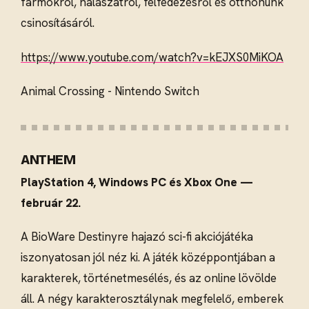
farmokról, halászatról, felfedezésről és otthonunk
csinosításáról.
https://www.youtube.com/watch?v=kEJXS0MiKOA
Animal Crossing - Nintendo Switch
ANTHEM
PlayStation 4, Windows PC és Xbox One —
február 22.
A BioWare Destinyre hajazó sci-fi akciójátéka
iszonyatosan jól néz ki. A játék középpontjában a
karakterek, történetmesélés, és az online lövölde
áll. A négy karakterosztálynak megfelelő, emberek