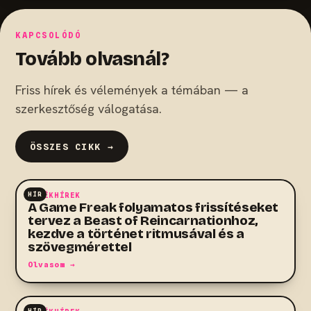
KAPCSOLÓDÓ
Tovább olvasnál?
Friss hírek és vélemények a témában — a
szerkesztőség válogatása.
ÖSSZES CIKK →
HÍR
JÁTÉKHÍREK
A Game Freak folyamatos frissítéseket
tervez a Beast of Reincarnationhoz,
kezdve a történet ritmusával és a
szövegmérettel
Olvasom →
HÍR