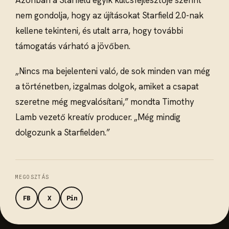
nem gondolja, hogy az újításokat Starfield 2.0-nak
kellene tekinteni, és utalt arra, hogy további
támogatás várható a jövőben.
„Nincs ma bejelenteni való, de sok minden van még
a történetben, izgalmas dolgok, amiket a csapat
szeretne még megvalósítani,” mondta Timothy
Lamb vezető kreatív producer. „Még mindig
dolgozunk a Starfielden.”
MEGOSZTÁS
FB
X
Pin