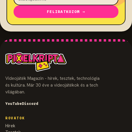
FELIRATKOZOM →
Videojáték Magazin - hírek, tesztek, technológia
és kultúra. Már 30 éve a videojátékok és a tech
világában.
YouTube
Discord
ROVATOK
Hírek