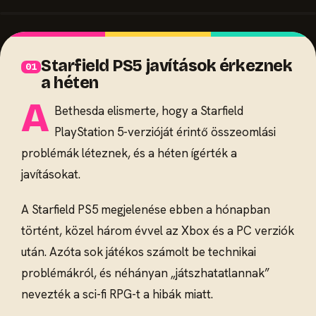
Starfield PS5 javítások érkeznek
a héten
A
Bethesda elismerte, hogy a Starfield
PlayStation 5-verzióját érintő összeomlási
problémák léteznek, és a héten ígérték a
javításokat.
A Starfield PS5 megjelenése ebben a hónapban
történt, közel három évvel az Xbox és a PC verziók
után. Azóta sok játékos számolt be technikai
problémákról, és néhányan „játszhatatlannak”
nevezték a sci-fi RPG-t a hibák miatt.