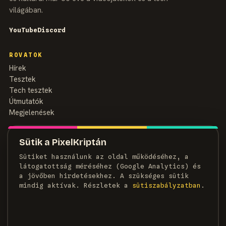
világában.
YouTube
Discord
ROVATOK
Hírek
Tesztek
Tech tesztek
Útmutatók
Megjelenések
MAGAZIN
Sütik a PixelKriptán
Rólunk
Sütiket használunk az oldal működéséhez, a
Szerzők
látogatottság méréséhez (Google Analytics) és
Médiaajánlat
a jövőben hirdetésekhez. A szükséges sütik
Kapcsolat
mindig aktívak. Részletek a
süti­szabályzatban
.
HÍRLEVÉL