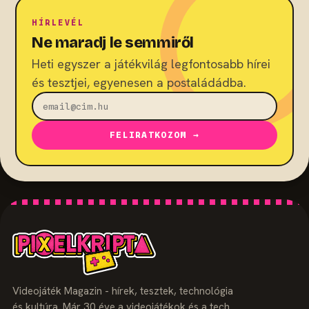
HÍRLEVÉL
Ne maradj le semmiről
Heti egyszer a játékvilág legfontosabb hírei
és tesztjei, egyenesen a postaládádba.
FELIRATKOZOM →
Videojáték Magazin - hírek, tesztek, technológia
és kultúra. Már 30 éve a videojátékok és a tech