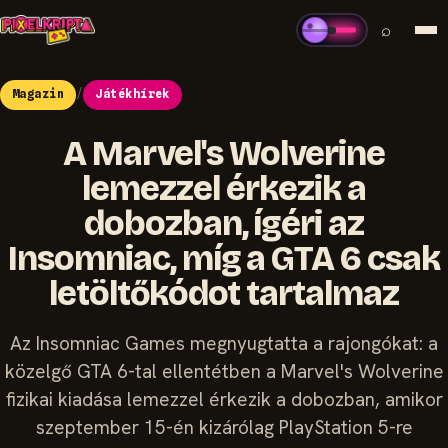
⌕
Magazin
/
Játékhírek
A Marvel's Wolverine
lemezzel érkezik a
dobozban, ígéri az
Insomniac, míg a GTA 6 csak
letöltőkódot tartalmaz
Az Insomniac Games megnyugtatta a rajongókat: a
közelgő GTA 6-tal ellentétben a Marvel's Wolverine
fizikai kiadása lemezzel érkezik a dobozban, amikor
szeptember 15-én kizárólag PlayStation 5-re