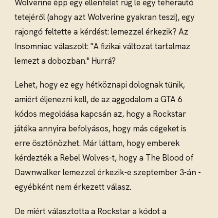
Wolverine épp egy ellenfelet rúg le egy teherautó
tetejéről (ahogy azt Wolverine gyakran teszi), egy
rajongó feltette a kérdést: lemezzel érkezik? Az
Insomniac válaszolt: "A fizikai változat tartalmaz
lemezt a dobozban." Hurrá?
Lehet, hogy ez egy hétköznapi dolognak tűnik,
amiért éljenezni kell, de az aggodalom a GTA 6
kódos megoldása kapcsán az, hogy a Rockstar
játéka annyira befolyásos, hogy más cégeket is
erre ösztönözhet. Már láttam, hogy emberek
kérdezték a Rebel Wolves-t, hogy a The Blood of
Dawnwalker lemezzel érkezik-e szeptember 3-án -
egyébként nem érkezett válasz.
De miért választotta a Rockstar a kódot a