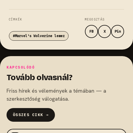
CÍMKÉK
MEGOSZTÁS
FB
X
Pin
#Marvel's Wolverine lemez
KAPCSOLÓDÓ
Tovább olvasnál?
Friss hírek és vélemények a témában — a
szerkesztőség válogatása.
ÖSSZES CIKK →