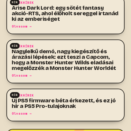
HÍR
JÁTÉKHÍREK
Arise Dark Lord: egy sötét fantasy
akció-RTS, ahol élőholt sereggel irtanád
ki az emberiséget
Olvasom →
HÍR
JÁTÉKHÍREK
Nagylelkű demó, nagy kiegészítő és
árazási lépések: ezt teszi a Capcom,
hogy a Monster Hunter Wilds eladásai
megelőzzék a Monster Hunter Worldét
Olvasom →
HÍR
JÁTÉKHÍREK
Új PS5 firmware béta érkezett, és ez jó
hír a PS5 Pro-tulajoknak
Olvasom →