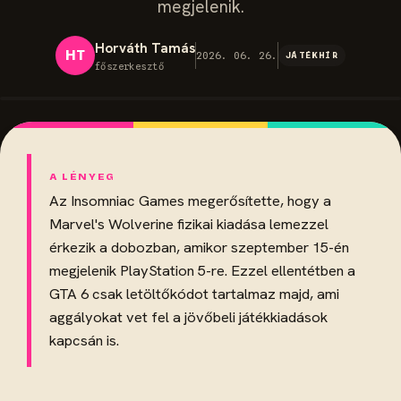
megjelenik.
Horváth Tamás
HT
2026. 06. 26.
JÁTÉKHÍR
főszerkesztő
Az Insomniac Games megerősítette, hogy a
Marvel's Wolverine fizikai kiadása lemezzel
érkezik a dobozban, amikor szeptember 15-én
megjelenik PlayStation 5-re. Ezzel ellentétben a
GTA 6 csak letöltőkódot tartalmaz majd, ami
aggályokat vet fel a jövőbeli játékkiadások
kapcsán is.