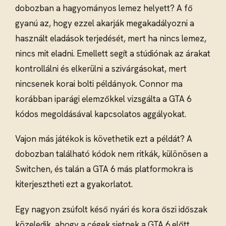
dobozban a hagyományos lemez helyett? A fő
gyanú az, hogy ezzel akarják megakadályozni a
használt eladások terjedését, mert ha nincs lemez,
nincs mit eladni. Emellett segít a stúdiónak az árakat
kontrollálni és elkerülni a szivárgásokat, mert
nincsenek korai bolti példányok. Connor ma
korábban iparági elemzőkkel vizsgálta a GTA 6
kódos megoldásával kapcsolatos aggályokat.
Vajon más játékok is követhetik ezt a példát? A
dobozban található kódok nem ritkák, különösen a
Switchen, és talán a GTA 6 más platformokra is
kiterjesztheti ezt a gyakorlatot.
Egy nagyon zsúfolt késő nyári és kora őszi időszak
közeledik, ahogy a cégek sietnek a GTA 6 előtt