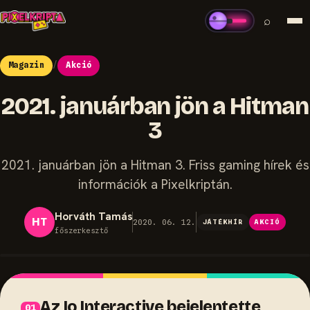
⌕
Magazin
/
Akció
2021. januárban jön a Hitman
3
2021. januárban jön a Hitman 3. Friss gaming hírek és
információk a Pixelkriptán.
Horváth Tamás
HT
2020. 06. 12.
JÁTÉKHÍR
AKCIÓ
főszerkesztő
Az Io Interactive bejelentette,