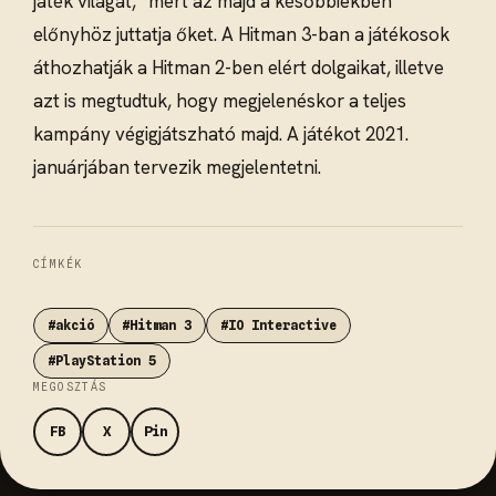
játék világát,” mert az majd a későbbiekben
előnyhöz juttatja őket. A Hitman 3-ban a játékosok
áthozhatják a Hitman 2-ben elért dolgaikat, illetve
azt is megtudtuk, hogy megjelenéskor a teljes
kampány végigjátszható majd. A játékot 2021.
januárjában tervezik megjelentetni.
CÍMKÉK
#akció
#Hitman 3
#IO Interactive
#PlayStation 5
MEGOSZTÁS
FB
X
Pin