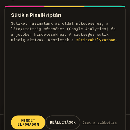
MAGAZIN
Sütik a PixelKriptán
Rólunk
Sütiket használunk az oldal működéséhez, a
Szerzők
látogatottság méréséhez (Google Analytics) és
Médiaajánlat
a jövőben hirdetésekhez. A szükséges sütik
Kapcsolat
mindig aktívak. Részletek a
süti­szabályzatban
.
HÍRLEVÉL
Heti adag pixel, egyenesen a postaládádba.
FELIRATKOZOM →
×
KÖVETKEZŐ CIKK
Bemutatta a Synology a
DiskStation neo+ NAS-sorozatot
MINDET
© 2026 PixelKripta · Minden jog fenntartva
BEÁLLÍTÁSOK
Csak a szükséges
ELFOGADOM
A Synology bemutatta a DiskStation neo+ NAS-
→
Adatvédelem
Sütiszabályzat
Felhasználási feltételek
sorozatot, amely négy új modellt hoz a DS Plus