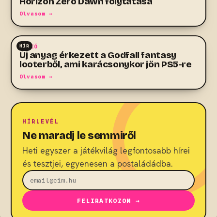
Horizon Zero Dawn folytatása
Olvasom →
HÍR
AKCIÓ
Új anyag érkezett a Godfall fantasy
looterből, ami karácsonykor jön PS5-re
Olvasom →
HÍRLEVÉL
Ne maradj le semmiről
Heti egyszer a játékvilág legfontosabb hírei
és tesztjei, egyenesen a postaládádba.
FELIRATKOZOM →