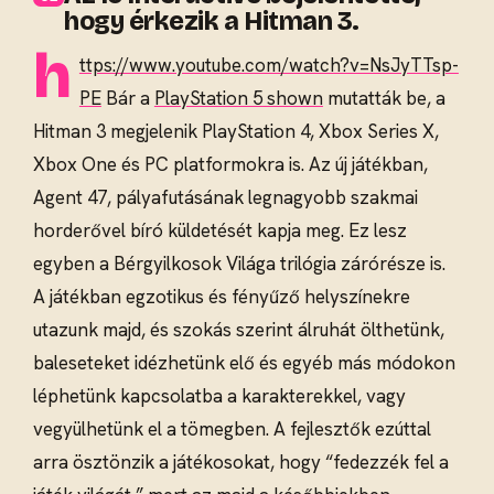
hogy érkezik a Hitman 3.
h
ttps://www.youtube.com/watch?v=NsJyTTsp-
PE
Bár a
PlayStation 5 shown
mutatták be, a
Hitman 3 megjelenik PlayStation 4, Xbox Series X,
Xbox One és PC platformokra is. Az új játékban,
Agent 47, pályafutásának legnagyobb szakmai
horderővel bíró küldetését kapja meg. Ez lesz
egyben a Bérgyilkosok Világa trilógia zárórésze is.
A játékban egzotikus és fényűző helyszínekre
utazunk majd, és szokás szerint álruhát ölthetünk,
baleseteket idézhetünk elő és egyéb más módokon
léphetünk kapcsolatba a karakterekkel, vagy
vegyülhetünk el a tömegben. A fejlesztők ezúttal
arra ösztönzik a játékosokat, hogy “fedezzék fel a