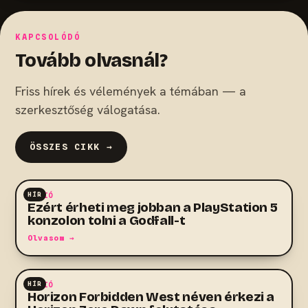
KAPCSOLÓDÓ
Tovább olvasnál?
Friss hírek és vélemények a témában — a
szerkesztőség válogatása.
ÖSSZES CIKK →
HÍR
AKCIÓ
Ezért érheti meg jobban a PlayStation 5
konzolon tolni a Godfall-t
Olvasom →
HÍR
AKCIÓ
Horizon Forbidden West néven érkezi a