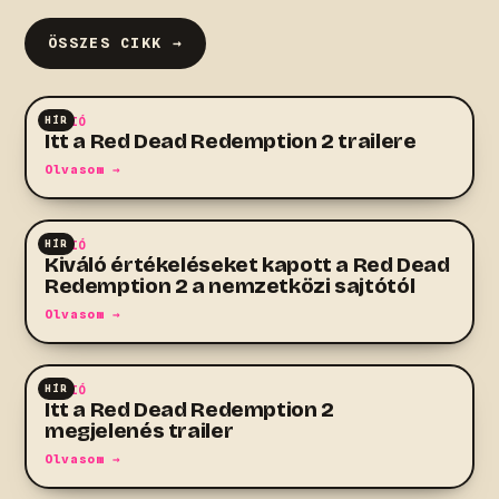
ÖSSZES CIKK →
HÍR
AKCIÓ
Itt a Red Dead Redemption 2 trailere
Olvasom →
HÍR
AKCIÓ
Kiváló értékeléseket kapott a Red Dead
Redemption 2 a nemzetközi sajtótól
Olvasom →
HÍR
AKCIÓ
Itt a Red Dead Redemption 2
megjelenés trailer
Olvasom →