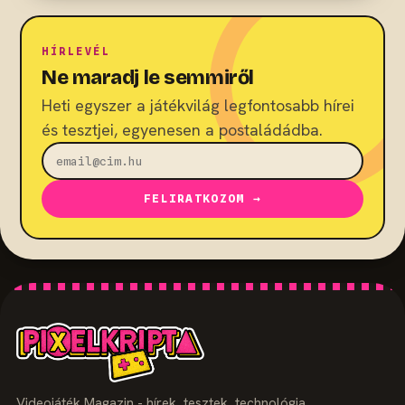
HÍRLEVÉL
Ne maradj le semmiről
Heti egyszer a játékvilág legfontosabb hírei
és tesztjei, egyenesen a postaládádba.
FELIRATKOZOM →
Videojáték Magazin - hírek, tesztek, technológia