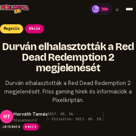
⌕
Magazin
/
Akció
Durván elhalasztották a Red
Dead Redemption 2
megjelenését
Durván elhalasztották a Red Dead Redemption 2
megjelenését. Friss gaming hírek és információk a
Pixelkriptán.
Horváth Tamás
2017. 05. 24.
HT
· Frissítve: 2017. 05. 29.
főszerkesztő
JÁTÉKHÍR
AKCIÓ