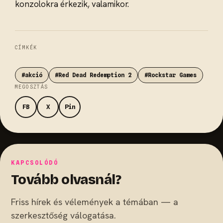
konzolokra érkezik, valamikor.
CÍMKÉK
#akció
#Red Dead Redemption 2
#Rockstar Games
MEGOSZTÁS
FB
X
Pin
KAPCSOLÓDÓ
Tovább olvasnál?
Friss hírek és vélemények a témában — a
szerkesztőség válogatása.