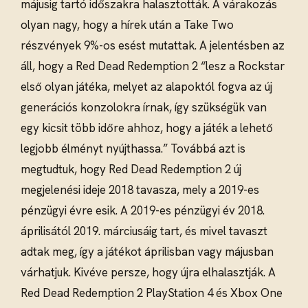
májusig tartó időszakra halasztották. A várakozás
olyan nagy, hogy a hírek után a Take Two
részvények 9%-os esést mutattak. A jelentésben az
áll, hogy a Red Dead Redemption 2 “lesz a Rockstar
első olyan játéka, melyet az alapoktól fogva az új
generációs konzolokra írnak, így szükségük van
egy kicsit több időre ahhoz, hogy a játék a lehető
legjobb élményt nyújthassa.” Továbbá azt is
megtudtuk, hogy Red Dead Redemption 2 új
megjelenési ideje 2018 tavasza, mely a 2019-es
pénzügyi évre esik. A 2019-es pénzügyi év 2018.
áprilisától 2019. márciusáig tart, és mivel tavaszt
adtak meg, így a játékot áprilisban vagy májusban
várhatjuk. Kivéve persze, hogy újra elhalasztják. A
Red Dead Redemption 2 PlayStation 4 és Xbox One