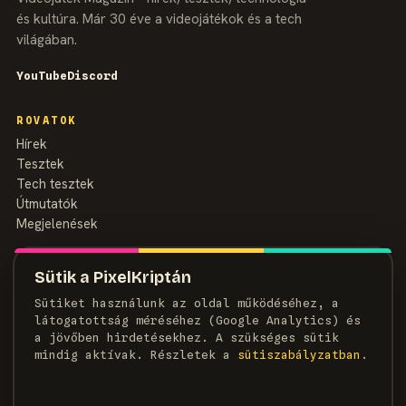
és kultúra. Már 30 éve a videojátékok és a tech
világában.
YouTube
Discord
ROVATOK
Hírek
Tesztek
Tech tesztek
Útmutatók
Megjelenések
MAGAZIN
Sütik a PixelKriptán
Rólunk
Sütiket használunk az oldal működéséhez, a
Szerzők
látogatottság méréséhez (Google Analytics) és
Médiaajánlat
a jövőben hirdetésekhez. A szükséges sütik
Kapcsolat
mindig aktívak. Részletek a
süti­szabályzatban
.