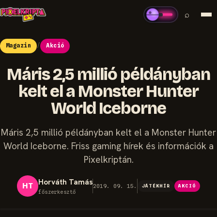
⌕
Magazin
/
Akció
Máris 2,5 millió példányban
kelt el a Monster Hunter
World Iceborne
Máris 2,5 millió példányban kelt el a Monster Hunter
World Iceborne. Friss gaming hírek és információk a
Pixelkriptán.
Horváth Tamás
HT
2019. 09. 15.
JÁTÉKHÍR
AKCIÓ
főszerkesztő