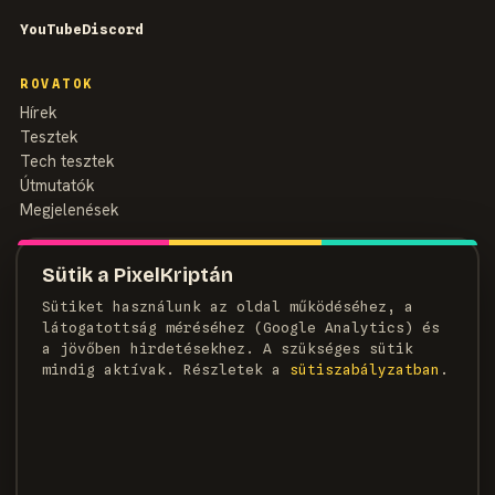
YouTube
Discord
ROVATOK
Hírek
Tesztek
Tech tesztek
Útmutatók
Megjelenések
MAGAZIN
Sütik a PixelKriptán
Rólunk
Sütiket használunk az oldal működéséhez, a
Szerzők
látogatottság méréséhez (Google Analytics) és
Médiaajánlat
a jövőben hirdetésekhez. A szükséges sütik
Kapcsolat
mindig aktívak. Részletek a
süti­szabályzatban
.
HÍRLEVÉL
Heti adag pixel, egyenesen a postaládádba.