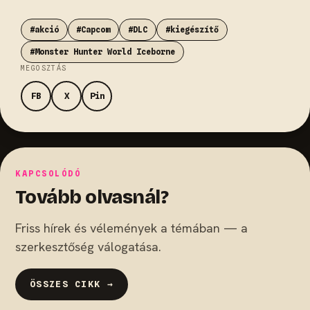
#akció
#Capcom
#DLC
#kiegészítő
#Monster Hunter World Iceborne
MEGOSZTÁS
FB
X
Pin
KAPCSOLÓDÓ
Tovább olvasnál?
Friss hírek és vélemények a témában — a
szerkesztőség válogatása.
ÖSSZES CIKK →