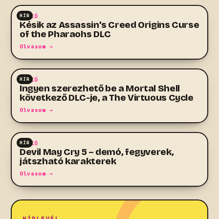
HÍR
AKCIÓ
Késik az Assassin’s Creed Origins Curse
of the Pharaohs DLC
Olvasom →
HÍR
AKCIÓ
Ingyen szerezhető be a Mortal Shell
következő DLC-je, a The Virtuous Cycle
Olvasom →
HÍR
AKCIÓ
Devil May Cry 5 – demó, fegyverek,
játszható karakterek
Olvasom →
HÍRLEVÉL