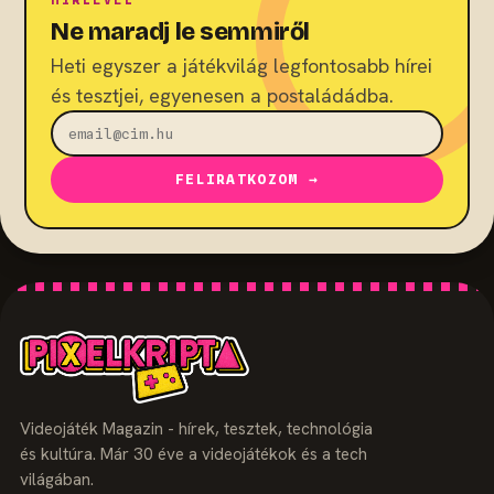
Ne maradj le semmiről
Heti egyszer a játékvilág legfontosabb hírei
és tesztjei, egyenesen a postaládádba.
FELIRATKOZOM →
Videojáték Magazin - hírek, tesztek, technológia
és kultúra. Már 30 éve a videojátékok és a tech
világában.