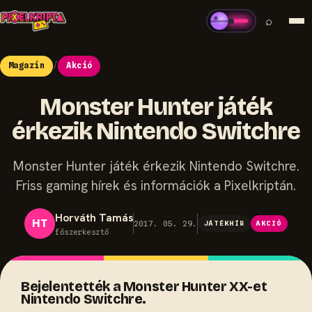
⌕
Magazin
/
Akció
Monster Hunter játék
érkezik Nintendo Switchre
Monster Hunter játék érkezik Nintendo Switchre.
Friss gaming hírek és információk a Pixelkriptán.
Horváth Tamás
HT
2017. 05. 29.
JÁTÉKHÍR
AKCIÓ
főszerkesztő
Bejelentették a Monster Hunter XX-et
Nintendo Switchre.