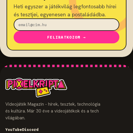
Heti egyszer a játékvilág legfontosabb hírei
és tesztjei, egyenesen a postaládádba.
FELIRATKOZOM →
Videojáték Magazin - hírek, tesztek, technológia
és kultúra. Már 30 éve a videojátékok és a tech
világában.
YouTube
Discord