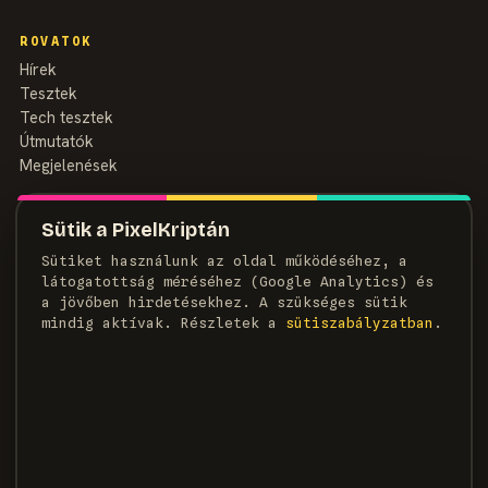
ROVATOK
Hírek
Tesztek
Tech tesztek
Útmutatók
Megjelenések
MAGAZIN
Sütik a PixelKriptán
Rólunk
Sütiket használunk az oldal működéséhez, a
Szerzők
látogatottság méréséhez (Google Analytics) és
Médiaajánlat
a jövőben hirdetésekhez. A szükséges sütik
Kapcsolat
mindig aktívak. Részletek a
süti­szabályzatban
.
HÍRLEVÉL
Heti adag pixel, egyenesen a postaládádba.