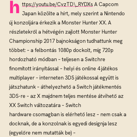
h
ttps://youtu.be/CvzTD\_RYDXs
A Capcom
Japan közölte a hírt, mely szerint a Nintendo
új konzoljára érkezik a Monster Hunter XX. A
részletekről a hétvégén zajlott Monster Hunter
Championship 2017 bajnokságon tudhattunk meg
többet: – a felbontás 1080p dockolt, míg 720p
hordozható módban – teljesen a Switchre
finomított irányítással – helyi és online 4 játékos
multiplayer – interneten 3DS játékossal együtt is
játszhatunk – áthelyezhető a Switch játékmentés
3DS-re – az X majdnem teljes mentése átvihető az
XX Switch változatára – Switch
hardware csomagban is elérhető lesz – nem csak a
docknak, de a konzolnak is egyedi designja lesz
(egyelőre nem mutatták be) –