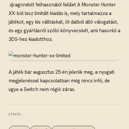
újragondolt felhasználói felület A Monster Hunter
XX-ből lesz limitált kiadás is, mely tartalmazza a
játékot, egy kis válltáskát, öt dalból álló válogatást,
és egy gyártásról szóló könyvecskét, ami hasonló a
3DS-hez kiadotthoz.
A játék bár augusztus 25-én jelenik meg, a nyugati
megjelenéssel kapcsolatban még nincs infó, de
ugye a Switch nem régió záras.
CÍMKÉK