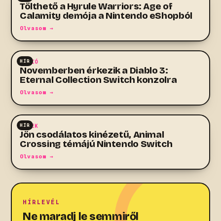
Tölthető a Hyrule Warriors: Age of
Calamity demója a Nintendo eShopból
Olvasom →
HÍR
AKCIÓ
Novemberben érkezik a Diablo 3:
Eternal Collection Switch konzolra
Olvasom →
HÍR
HÍREK
Jön csodálatos kinézetű, Animal
Crossing témájú Nintendo Switch
Olvasom →
HÍRLEVÉL
Ne maradj le semmiről