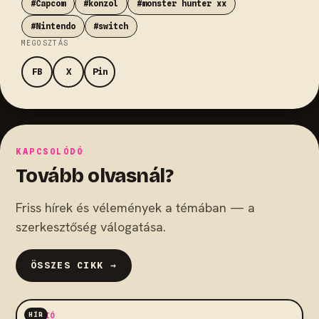
#Capcom
#konzol
#monster hunter xx
#Nintendo
#switch
MEGOSZTÁS
FB
X
Pin
KAPCSOLÓDÓ
Tovább olvasnál?
Friss hírek és vélemények a témában — a
szerkesztőség válogatása.
ÖSSZES CIKK →
HÍR
AKCIÓ