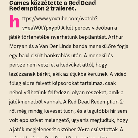
Games közzétette a Red Dead
Redemption 2 trailerét.
h
ttps://www.youtube.com/watch?
v=eaW0tYpxyp0
A két perces videóban a
játék történetébe nyerhetünk bepillantást. Arthur
Morgan és a Van Der Linde banda menekülőre fogja
egy balul elsült bankrablás után. A menekülés
persze nem veszi el a kedvüket attól, hogy
lezúzzanak bárkit, akik az útjukba kerülnek. A videó
főleg előre felvett képsorokat tartalmaz, csak
néhol vélhetünk felfedezni olyan részeket, amik a
játékmenetből vannak. A Red Dead Redemption 2-
ről még mindig keveset tudni, és a legutóbbi hír sem
volt épp szívet melengető, ugyanis megtudtuk, hogy
a játék megjelenését október 26-ra csúsztatták. A