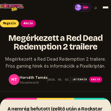
⌕
Magazin
/
Akció
Megérkezett a Red Dead
Redemption 2 trailere
Megérkezett a Red Dead Redemption 2 trailere.
Friss gaming hírek és információk a Pixelkriptán.
Horváth Tamás
HT
2018. 05. 02.
JÁTÉKHÍR
AKCIÓ
főszerkesztő
A nemrég befutott ízelítő után a Rockstar