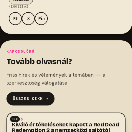
MEGOSZTÁS
FB
X
Pin
KAPCSOLÓDÓ
Tovább olvasnál?
Friss hírek és vélemények a témában — a
szerkesztőség válogatása.
ÖSSZES CIKK →
HÍR
AKCIÓ
Kiváló értékeléseket kapott a Red Dead
Redemption 2 a nemzetközi sajtótól