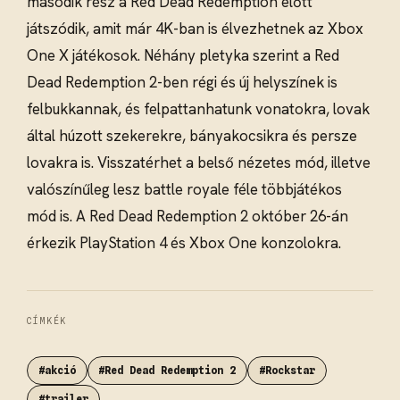
második rész a Red Dead Redemption előtt
játszódik, amit már 4K-ban is élvezhetnek az Xbox
One X játékosok. Néhány pletyka szerint a Red
Dead Redemption 2-ben régi és új helyszínek is
felbukkannak, és felpattanhatunk vonatokra, lovak
által húzott szekerekre, bányakocsikra és persze
lovakra is. Visszatérhet a belső nézetes mód, illetve
valószínűleg lesz battle royale féle többjátékos
mód is. A Red Dead Redemption 2 október 26-án
érkezik PlayStation 4 és Xbox One konzolokra.
CÍMKÉK
#akció
#Red Dead Redemption 2
#Rockstar
#trailer