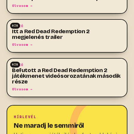
Olvasom →
HÍR
AKCIÓ
Itt a Red Dead Redemption 2
megjelenés trailer
Olvasom →
HÍR
AKCIÓ
Befutott a Red Dead Redemption 2
játékmenet videósorozatának második
része
Olvasom →
HÍRLEVÉL
Ne maradj le semmiről