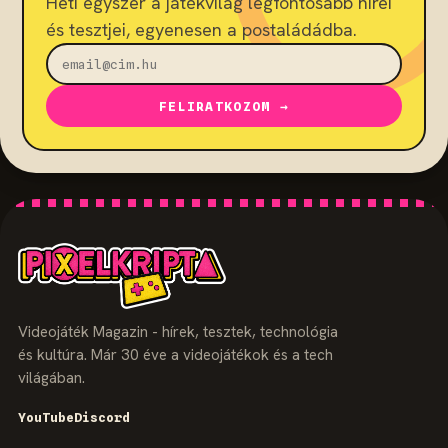
Heti egyszer a játékvilág legfontosabb hírei
és tesztjei, egyenesen a postaládádba.
FELIRATKOZOM →
Videojáték Magazin - hírek, tesztek, technológia
és kultúra. Már 30 éve a videojátékok és a tech
világában.
YouTube
Discord