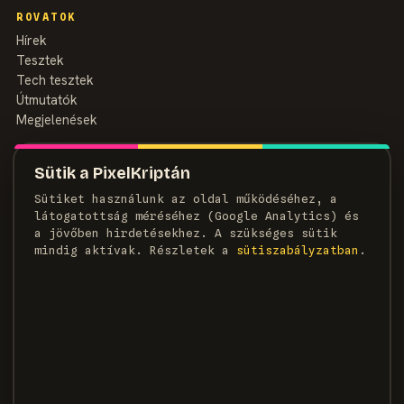
ROVATOK
Hírek
Tesztek
Tech tesztek
Útmutatók
Megjelenések
MAGAZIN
Sütik a PixelKriptán
Rólunk
Sütiket használunk az oldal működéséhez, a
Szerzők
látogatottság méréséhez (Google Analytics) és
Médiaajánlat
a jövőben hirdetésekhez. A szükséges sütik
Kapcsolat
mindig aktívak. Részletek a
süti­szabályzatban
.
HÍRLEVÉL
Heti adag pixel, egyenesen a postaládádba.