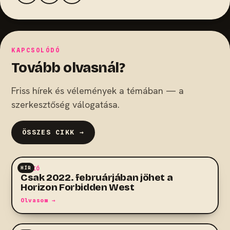
KAPCSOLÓDÓ
Tovább olvasnál?
Friss hírek és vélemények a témában — a
szerkesztőség válogatása.
ÖSSZES CIKK →
HÍR
AKCIÓ
Csak 2022. februárjában jöhet a
Horizon Forbidden West
Olvasom →