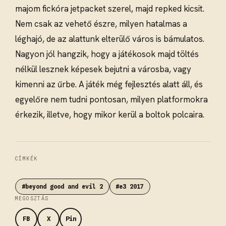
majom fickóra jetpacket szerel, majd repked kicsit.
Nem csak az vehető észre, milyen hatalmas a
léghajó, de az alattunk elterülő város is bámulatos.
Nagyon jól hangzik, hogy a játékosok majd töltés
nélkül lesznek képesek bejutni a városba, vagy
kimenni az űrbe. A játék még fejlesztés alatt áll, és
egyelőre nem tudni pontosan, milyen platformokra
érkezik, illetve, hogy mikor kerül a boltok polcaira.
CÍMKÉK
#beyond good and evil 2
#e3 2017
MEGOSZTÁS
FB
X
Pin