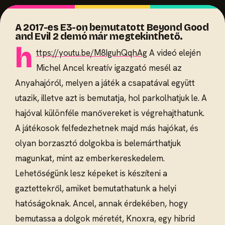
A 2017-es E3-on bemutatott Beyond Good
and Evil 2 demó már megtekinthető.
h
ttps://youtu.be/M8IguhQqhAg
A videó elején
Michel Ancel kreatív igazgató mesél az
Anyahajóról, melyen a játék a csapatával együtt
utazik, illetve azt is bemutatja, hol parkolhatjuk le. A
hajóval különféle manővereket is végrehajthatunk.
A játékosok felfedezhetnek majd más hajókat, és
olyan borzasztó dolgokba is belemárthatjuk
magunkat, mint az emberkereskedelem.
Lehetőségünk lesz képeket is készíteni a
gaztettekről, amiket bemutathatunk a helyi
hatóságoknak. Ancel, annak érdekében, hogy
bemutassa a dolgok méretét, Knoxra, egy hibrid