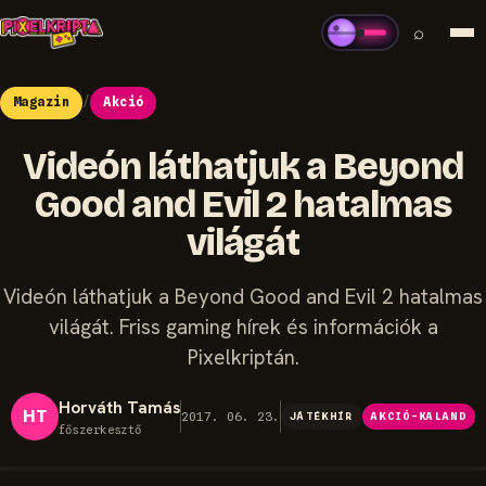
⌕
Magazin
/
Akció
Videón láthatjuk a Beyond
Good and Evil 2 hatalmas
világát
Videón láthatjuk a Beyond Good and Evil 2 hatalmas
világát. Friss gaming hírek és információk a
Pixelkriptán.
Horváth Tamás
HT
2017. 06. 23.
JÁTÉKHÍR
AKCIÓ-KALAND
főszerkesztő