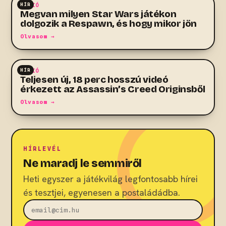
HÍR
AKCIÓ
Megvan milyen Star Wars játékon
dolgozik a Respawn, és hogy mikor jön
Olvasom →
HÍR
AKCIÓ
Teljesen új, 18 perc hosszú videó
érkezett az Assassin’s Creed Originsből
Olvasom →
HÍRLEVÉL
Ne maradj le semmiről
Heti egyszer a játékvilág legfontosabb hírei
és tesztjei, egyenesen a postaládádba.