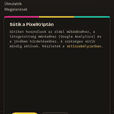
Útmutatók
Megjelenések
MAGAZIN
Sütik a PixelKriptán
Rólunk
Sütiket használunk az oldal működéséhez, a
Szerzők
látogatottság méréséhez (Google Analytics) és
Médiaajánlat
a jövőben hirdetésekhez. A szükséges sütik
Kapcsolat
mindig aktívak. Részletek a
süti­szabályzatban
.
HÍRLEVÉL
Heti adag pixel, egyenesen a postaládádba.
FELIRATKOZOM →
×
KÖVETKEZŐ CIKK
Az ilyen ötletek többnyire