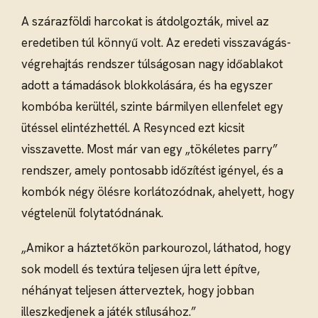
A szárazföldi harcokat is átdolgozták, mivel az
eredetiben túl könnyű volt. Az eredeti visszavágás-
végrehajtás rendszer túlságosan nagy időablakot
adott a támadások blokkolására, és ha egyszer
kombóba kerültél, szinte bármilyen ellenfelet egy
ütéssel elintézhettél. A Resynced ezt kicsit
visszavette. Most már van egy „tökéletes parry”
rendszer, amely pontosabb időzítést igényel, és a
kombók négy ölésre korlátozódnak, ahelyett, hogy
végtelenül folytatódnának.
„Amikor a háztetőkön parkourozol, láthatod, hogy
sok modell és textúra teljesen újra lett építve,
néhányat teljesen átterveztek, hogy jobban
illeszkedjenek a játék stílusához.”