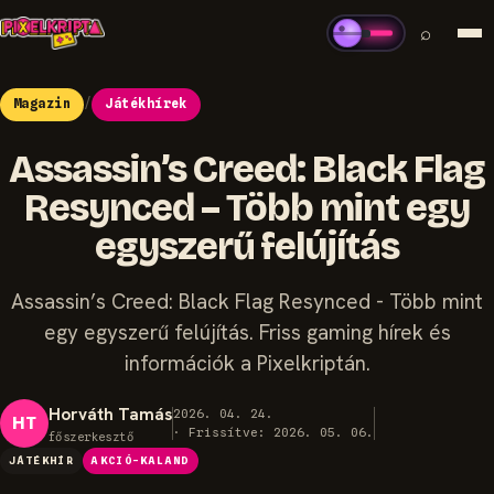
⌕
Magazin
/
Játékhírek
Assassin’s Creed: Black Flag
Resynced – Több mint egy
egyszerű felújítás
Assassin’s Creed: Black Flag Resynced - Több mint
egy egyszerű felújítás. Friss gaming hírek és
információk a Pixelkriptán.
Horváth Tamás
2026. 04. 24.
HT
· Frissítve: 2026. 05. 06.
főszerkesztő
JÁTÉKHÍR
AKCIÓ-KALAND