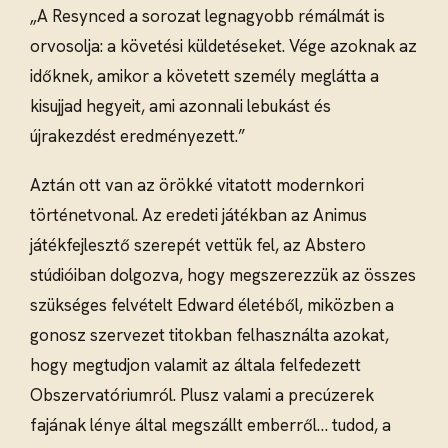
„A Resynced a sorozat legnagyobb rémálmát is
orvosolja: a követési küldetéseket. Vége azoknak az
időknek, amikor a követett személy meglátta a
kisujjad hegyeit, ami azonnali lebukást és
újrakezdést eredményezett.”
Aztán ott van az örökké vitatott modernkori
történetvonal. Az eredeti játékban az Animus
játékfejlesztő szerepét vettük fel, az Abstero
stúdióiban dolgozva, hogy megszerezzük az összes
szükséges felvételt Edward életéből, miközben a
gonosz szervezet titokban felhasználta azokat,
hogy megtudjon valamit az általa felfedezett
Obszervatóriumról. Plusz valami a precúzerek
fajának lénye által megszállt emberről… tudod, a