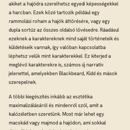
akiket a hajódra szerelhetsz egyedi képességekkel
a harcban. Ezek közé tartozik például egy
rammolási roham a hajók áttörésére, vagy egy
dupla sortűz az összes oldalsó lövésedre. Ráadásul
ezeknek a karaktereknek mind saját történeteik és
küldetéseik vannak, így valóban kapcsolatba
léphetsz velük mint karakterekkel. Ez kiterjed a
meglévő karakterekre is, számos új narratív
jelenettel, amelyekben Blackbeard, Kidd és mások
szerepelnek.
A többi kiegészítés inkább az esztétika
maximalizálásáról és mindenről szól, amit a
kalózéletben szeretünk. Most már lehet egy
macskád vagy majmod a hajódon, ami sokkal