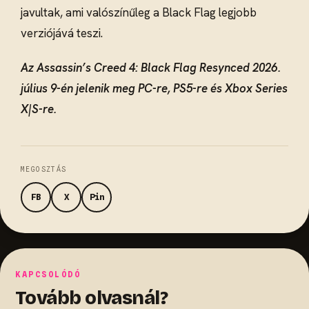
javultak, ami valószínűleg a Black Flag legjobb
verziójává teszi.
Az Assassin’s Creed 4: Black Flag Resynced 2026.
július 9-én jelenik meg PC-re, PS5-re és Xbox Series
X|S-re.
MEGOSZTÁS
FB
X
Pin
KAPCSOLÓDÓ
Tovább olvasnál?