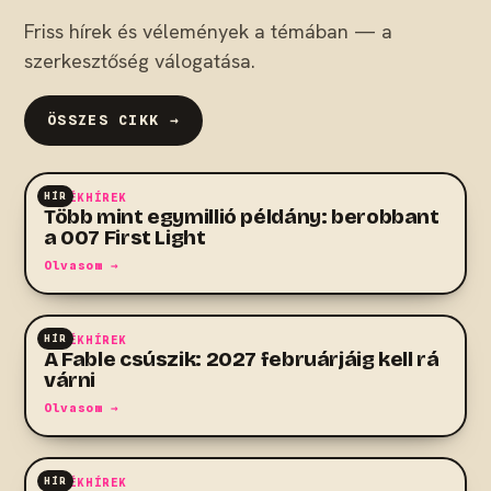
Friss hírek és vélemények a témában — a
szerkesztőség válogatása.
ÖSSZES CIKK →
HÍR
JÁTÉKHÍREK
Több mint egymillió példány: berobbant
a 007 First Light
Olvasom →
HÍR
JÁTÉKHÍREK
A Fable csúszik: 2027 februárjáig kell rá
várni
Olvasom →
HÍR
JÁTÉKHÍREK