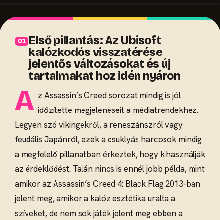
Első pillantás: Az Ubisoft
kalózkodós visszatérése
jelentős változásokat és új
tartalmakat hoz idén nyáron
A
z Assassin’s Creed sorozat mindig is jól
időzítette megjelenéseit a médiatrendekhez.
Legyen szó vikingekről, a reneszánszról vagy
feudális Japánról, ezek a csuklyás harcosok mindig
a megfelelő pillanatban érkeztek, hogy kihasználják
az érdeklődést. Talán nincs is ennél jobb példa, mint
amikor az Assassin’s Creed 4: Black Flag 2013-ban
jelent meg, amikor a kalóz esztétika uralta a
szíveket, de nem sok játék jelent meg ebben a