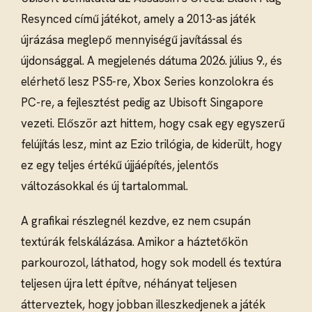
Resynced című játékot, amely a 2013-as játék
újrázása meglepő mennyiségű javítással és
újdonsággal. A megjelenés dátuma 2026. július 9., és
elérhető lesz PS5-re, Xbox Series konzolokra és
PC-re, a fejlesztést pedig az Ubisoft Singapore
vezeti. Először azt hittem, hogy csak egy egyszerű
felújítás lesz, mint az Ezio trilógia, de kiderült, hogy
ez egy teljes értékű újjáépítés, jelentős
változásokkal és új tartalommal.
A grafikai részlegnél kezdve, ez nem csupán
textúrák felskálázása. Amikor a háztetőkön
parkourozol, láthatod, hogy sok modell és textúra
teljesen újra lett építve, néhányat teljesen
átterveztek, hogy jobban illeszkedjenek a játék