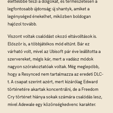
élettelibbé teszi a dolgokat, és természetesen a
legfontosabb újdonság: új shantyk, amiket a
legénységed énekelhet, miközben boldogan
hajózol tovább.
Viszont voltak csalódást okozó eltávolítások is.
Először is, a többjátékos mód eltűnt. Bár ez
várható volt, mivel az Ubisoft pár éve leállította a
szervereket, mégis kár, mert a vadász módok
nagyon szórakoztatóak voltak. Még meglepőbb,
hogy a Resynced nem tartalmazza az eredeti DLC-
t. A csapat szerint azért, mert kizárólag Edward
történetére akartak koncentrálni, de a Freedom
Cry történet hiánya sokak számára csalódás lesz,
mivel Adewale egy közönségkedvenc karakter.