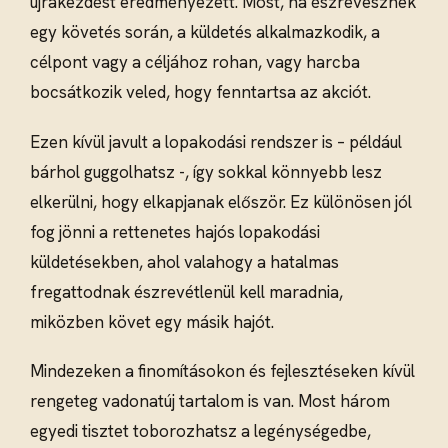
újrakezdést eredményezett. Most, ha észrevesznek
egy követés során, a küldetés alkalmazkodik, a
célpont vagy a céljához rohan, vagy harcba
bocsátkozik veled, hogy fenntartsa az akciót.
Ezen kívül javult a lopakodási rendszer is – például
bárhol guggolhatsz -, így sokkal könnyebb lesz
elkerülni, hogy elkapjanak először. Ez különösen jól
fog jönni a rettenetes hajós lopakodási
küldetésekben, ahol valahogy a hatalmas
fregattodnak észrevétlenül kell maradnia,
miközben követ egy másik hajót.
Mindezeken a finomításokon és fejlesztéseken kívül
rengeteg vadonatúj tartalom is van. Most három
egyedi tisztet toborozhatsz a legénységedbe,