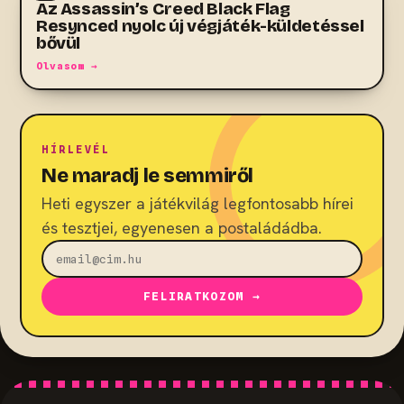
Az Assassin’s Creed Black Flag
Resynced nyolc új végjáték-küldetéssel
bővül
Olvasom →
HÍRLEVÉL
Ne maradj le semmiről
Heti egyszer a játékvilág legfontosabb hírei
és tesztjei, egyenesen a postaládádba.
FELIRATKOZOM →