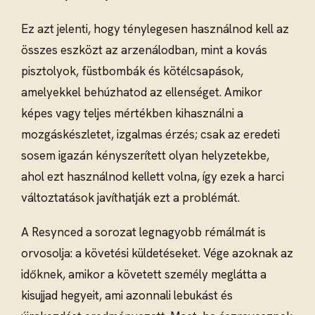
Ez azt jelenti, hogy ténylegesen használnod kell az
összes eszközt az arzenálodban, mint a kovás
pisztolyok, füstbombák és kötélcsapások,
amelyekkel behúzhatod az ellenséget. Amikor
képes vagy teljes mértékben kihasználni a
mozgáskészletet, izgalmas érzés; csak az eredeti
sosem igazán kényszerített olyan helyzetekbe,
ahol ezt használnod kellett volna, így ezek a harci
változtatások javíthatják ezt a problémát.
A Resynced a sorozat legnagyobb rémálmát is
orvosolja: a követési küldetéseket. Vége azoknak az
időknek, amikor a követett személy meglátta a
kisujjad hegyeit, ami azonnali lebukást és