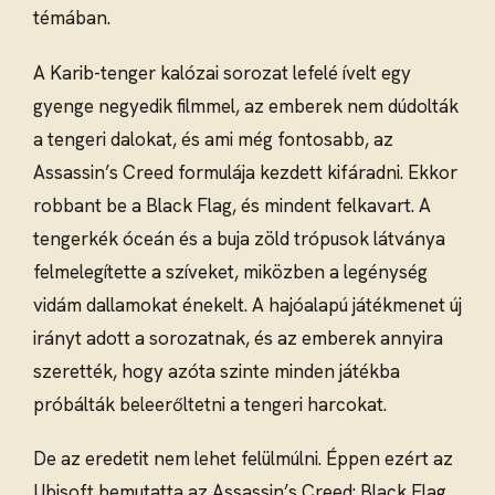
témában.
A Karib-tenger kalózai sorozat lefelé ívelt egy
gyenge negyedik filmmel, az emberek nem dúdolták
a tengeri dalokat, és ami még fontosabb, az
Assassin’s Creed formulája kezdett kifáradni. Ekkor
robbant be a Black Flag, és mindent felkavart. A
tengerkék óceán és a buja zöld trópusok látványa
felmelegítette a szíveket, miközben a legénység
vidám dallamokat énekelt. A hajóalapú játékmenet új
irányt adott a sorozatnak, és az emberek annyira
szerették, hogy azóta szinte minden játékba
próbálták beleerőltetni a tengeri harcokat.
De az eredetit nem lehet felülmúlni. Éppen ezért az
Ubisoft bemutatta az Assassin’s Creed: Black Flag