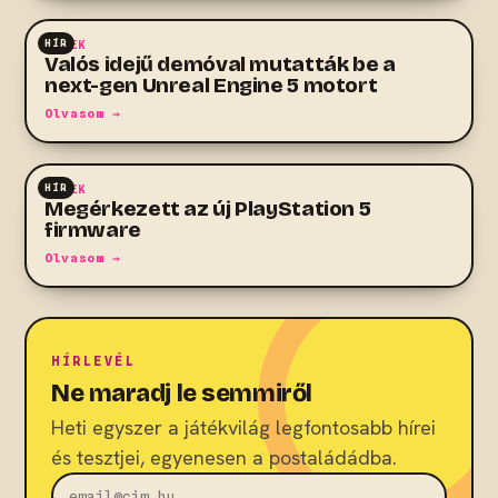
HÍR
HÍREK
Valós idejű demóval mutatták be a
next-gen Unreal Engine 5 motort
Olvasom →
HÍR
HÍREK
Megérkezett az új PlayStation 5
firmware
Olvasom →
HÍRLEVÉL
Ne maradj le semmiről
Heti egyszer a játékvilág legfontosabb hírei
és tesztjei, egyenesen a postaládádba.