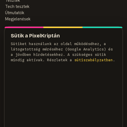
Tesztek
Tech tesztek
Útmutatók
Megjelenések
MAGAZIN
Sütik a PixelKriptán
Rólunk
Sütiket használunk az oldal működéséhez, a
Szerzők
látogatottság méréséhez (Google Analytics) és
Médiaajánlat
a jövőben hirdetésekhez. A szükséges sütik
Kapcsolat
mindig aktívak. Részletek a
süti­szabályzatban
.
HÍRLEVÉL
Heti adag pixel, egyenesen a postaládádba.
FELIRATKOZOM →