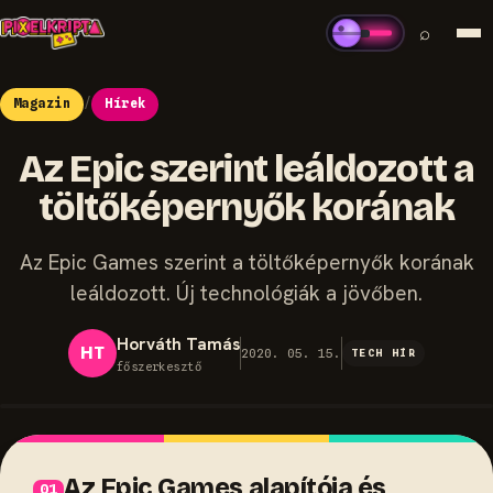
⌕
Magazin
/
Hírek
Az Epic szerint leáldozott a
töltőképernyők korának
Az Epic Games szerint a töltőképernyők korának
leáldozott. Új technológiák a jövőben.
Horváth Tamás
HT
2020. 05. 15.
TECH HÍR
főszerkesztő
Az Epic Games alapítója és