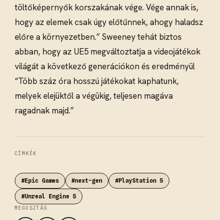
töltőképernyők korszakának vége. Vége annak is,
hogy az elemek csak úgy előtűnnek, ahogy haladsz
előre a környezetben.” Sweeney tehát biztos
abban, hogy az UE5 megváltoztatja a videojátékok
világát a következő generációkon és eredményül
“Több száz óra hosszú játékokat kaphatunk,
melyek elejüktől a végükig, teljesen magáva
ragadnak majd.”
CÍMKÉK
#Epic Games
#next-gen
#PlayStation 5
#Unreal Engine 5
MEGOSZTÁS