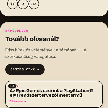
FB
X
Pin
KAPCSOLÓDÓ
Tovább olvasnál?
Friss hírek és vélemények a témában — a
szerkesztőség válogatása.
ÖSSZES CIKK →
HÍR
HÍREK
Az Epic Games szerint a PlayStation 5
egy rendszertervezői mestermű
Olvasom →