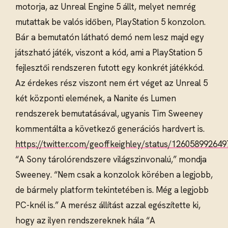
motorja, az Unreal Engine 5 állt, melyet nemrég
mutattak be valós időben, PlayStation 5 konzolon.
Bár a bemutatón látható demó nem lesz majd egy
játszható játék, viszont a kód, ami a PlayStation 5
fejlesztői rendszeren futott egy konkrét játékkód.
Az érdekes rész viszont nem ért véget az Unreal 5
két központi elemének, a Nanite és Lumen
rendszerek bemutatásával, ugyanis Tim Sweeney
kommentálta a következő generációs hardvert is.
https://twitter.com/geoffkeighley/status/12605899264
“A Sony tárolórendszere világszinvonalú,” mondja
Sweeney. “Nem csak a konzolok körében a legjobb,
de bármely platform tekintetében is. Még a legjobb
PC-knél is.” A merész állítást azzal egészítette ki,
hogy az ilyen rendszereknek hála “A