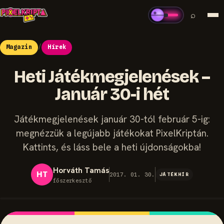
⌕
Magazin
/
Hírek
Heti Játékmegjelenések –
Január 30-i hét
Játékmegjelenések január 30-tól február 5-ig:
megnézzük a legújabb játékokat PixelKriptán.
Kattints, és láss bele a heti újdonságokba!
Horváth Tamás
HT
2017. 01. 30.
JÁTÉKHÍR
főszerkesztő