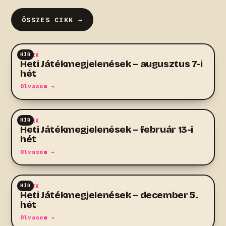
ÖSSZES CIKK →
HÍR
HÍREK
Heti Játékmegjelenések – augusztus 7-i
hét
Olvasom →
HÍR
HÍREK
Heti Játékmegjelenések – február 13-i
hét
Olvasom →
HÍR
HÍREK
Heti Játékmegjelenések – december 5.
hét
Olvasom →