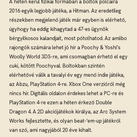
A héten kerül fizikai formában a boltok polcaira
2016 egyik legjobb játéka, a Hitman. Az eredetileg
részekben megjelenő játék már egyben is elérhető,
úgyhogy ha eddig kihagytad a 47-es ügynök
bérgyilkosos kalandjait, most pótolhatod. Az amiibo
rajongók számára lehet jó hír a Poochy & Yoshi’s
Woolly World 3DS-re, ami csomagban érhető el egy
cuki, kötött Poochyval. Boltokban szintén
elérhetővé válik a tavalyi év egy menő indie játéka,
az Abzu, PlayStation 4-re. Xbox One verzióról még
nincs hír. Digitális oldalon érdekes lehet a PC-re és
PlayStation 4-re ezen a héten érkező Double
Dragon 4. A 2D akciójátékok királya, az Arc System
Works fejlesztette, és olyan beat-‘em-up játékról
van szó, ami nagyjából 20 éve kihalt.