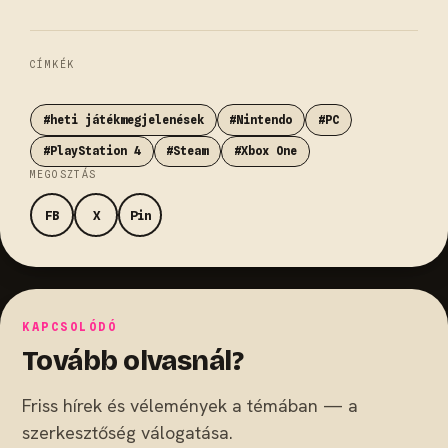
CÍMKÉK
#heti játékmegjelenések
#Nintendo
#PC
#PlayStation 4
#Steam
#Xbox One
MEGOSZTÁS
FB
X
Pin
KAPCSOLÓDÓ
Tovább olvasnál?
Friss hírek és vélemények a témában — a
szerkesztőség válogatása.