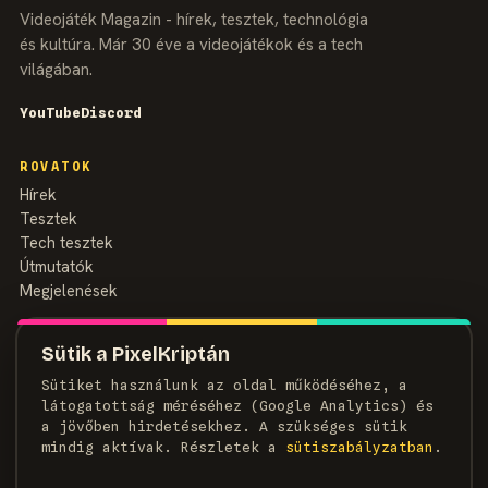
Videojáték Magazin - hírek, tesztek, technológia
és kultúra. Már 30 éve a videojátékok és a tech
világában.
YouTube
Discord
ROVATOK
Hírek
Tesztek
Tech tesztek
Útmutatók
Megjelenések
MAGAZIN
Sütik a PixelKriptán
Rólunk
Sütiket használunk az oldal működéséhez, a
Szerzők
látogatottság méréséhez (Google Analytics) és
Médiaajánlat
a jövőben hirdetésekhez. A szükséges sütik
Kapcsolat
mindig aktívak. Részletek a
süti­szabályzatban
.