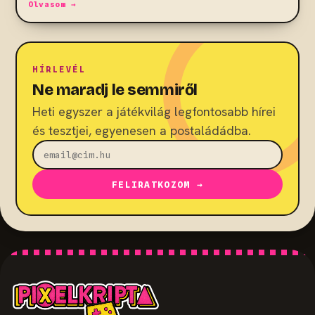
Olvasom →
HÍRLEVÉL
Ne maradj le semmiről
Heti egyszer a játékvilág legfontosabb hírei
és tesztjei, egyenesen a postaládádba.
FELIRATKOZOM →