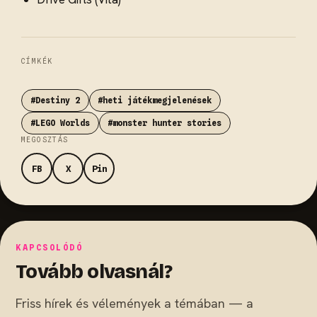
CÍMKÉK
#Destiny 2
#heti játékmegjelenések
#LEGO Worlds
#monster hunter stories
MEGOSZTÁS
FB
X
Pin
KAPCSOLÓDÓ
Tovább olvasnál?
Friss hírek és vélemények a témában — a