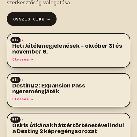
szerkesztőség válogatása.
ÖSSZES CIKK →
HÍR
HÍREK
Heti Játékmegjelenések – október 31 és
november 6.
Olvasom →
HÍR
HÍREK
Destiny 2: Expansion Pass
nyereményjáték
Olvasom →
HÍR
HÍREK
Osiris Átkának háttértörténetével indul
a Destiny 2 képregénysorozat