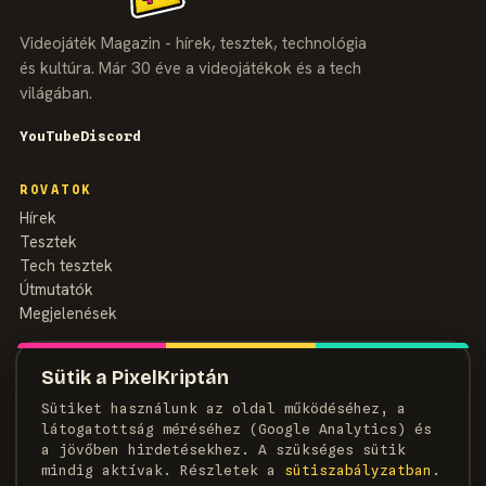
Videojáték Magazin - hírek, tesztek, technológia
és kultúra. Már 30 éve a videojátékok és a tech
világában.
YouTube
Discord
ROVATOK
Hírek
Tesztek
Tech tesztek
Útmutatók
Megjelenések
MAGAZIN
Sütik a PixelKriptán
Rólunk
Sütiket használunk az oldal működéséhez, a
Szerzők
látogatottság méréséhez (Google Analytics) és
Médiaajánlat
a jövőben hirdetésekhez. A szükséges sütik
Kapcsolat
mindig aktívak. Részletek a
süti­szabályzatban
.