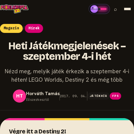
⌕
Magazin
/
Hírek
Heti Játékmegjelenések –
szeptember 4-i hét
Nézd meg, melyik játék érkezik a szeptember 4-i
héten! LEGO Worlds, Destiny 2 és még több
Horváth Tamás
HT
2017. 09. 04.
JÁTÉKHÍR
FPS
főszerkesztő
Végre itt a Destiny 2!