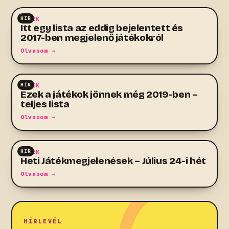
HÍR
HÍREK
Itt egy lista az eddig bejelentett és
2017-ben megjelenő játékokról
Olvasom →
HÍR
HÍREK
Ezek a játékok jönnek még 2019-ben –
teljes lista
Olvasom →
HÍR
HÍREK
Heti Játékmegjelenések – Július 24-i hét
Olvasom →
HÍRLEVÉL