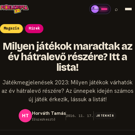
⌕
Magazin
/
Hírek
Milyen játékok maradtak az
év hátralevő részére? Itt a
lista!
Játékmegjelenések 2023: Milyen játékok várhatók
az év hátralevő részére? Az ünnepek idején számos
új játék érkezik, lássuk a listát!
Horváth Tamás
HT
2016. 11. 17.
JÁTÉKHÍR
főszerkesztő