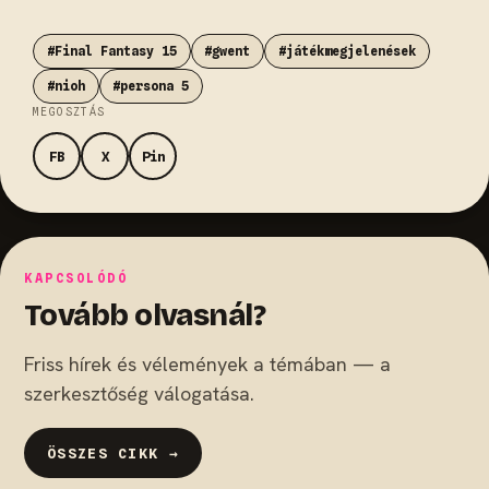
#Final Fantasy 15
#gwent
#játékmegjelenések
#nioh
#persona 5
MEGOSZTÁS
FB
X
Pin
KAPCSOLÓDÓ
Tovább olvasnál?
Friss hírek és vélemények a témában — a
szerkesztőség válogatása.
ÖSSZES CIKK →