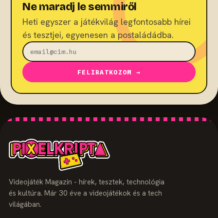
Ne maradj le semmiről
Heti egyszer a játékvilág legfontosabb hírei
és tesztjei, egyenesen a postaládádba.
FELIRATKOZOM →
Videojáték Magazin - hírek, tesztek, technológia
és kultúra. Már 30 éve a videojátékok és a tech
világában.