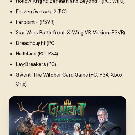
Hollow Knight: Beneath and Beyond – (PC, Wii U)
Frozen Synapse 2 (PC)
Farpoint – (PSVR)
Star Wars Battlefront: X-Wing VR Mission (PSVR)
Dreadnought (PC)
Hellblade (PC, PS4)
LawBreakers (PC)
Gwent: The Witcher Card Game (PC, PS4, Xbox
One)