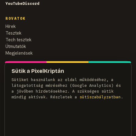
YouTube
Discord
ROVATOK
Hírek
Tesztek
Tech tesztek
Útmutatók
Megjelenések
MAGAZIN
Sütik a PixelKriptán
Rólunk
Sütiket használunk az oldal működéséhez, a
Szerzők
látogatottság méréséhez (Google Analytics) és
Médiaajánlat
a jövőben hirdetésekhez. A szükséges sütik
Kapcsolat
mindig aktívak. Részletek a
süti­szabályzatban
.
HÍRLEVÉL
Heti adag pixel, egyenesen a postaládádba.