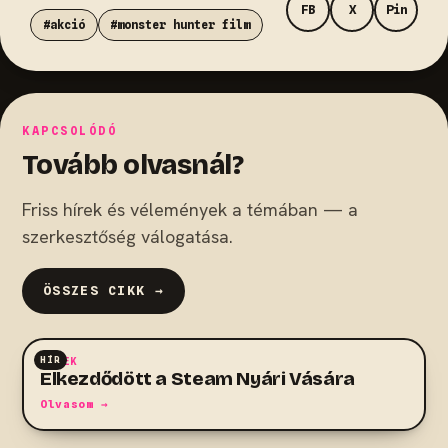
FB
X
Pin
#akció
#monster hunter film
KAPCSOLÓDÓ
Tovább olvasnál?
Friss hírek és vélemények a témában — a
szerkesztőség válogatása.
ÖSSZES CIKK →
HÍR
HÍREK
Elkezdődött a Steam Nyári Vására
Olvasom →