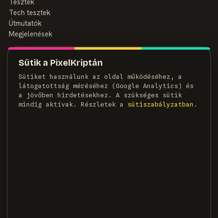
Tesztek
Tech tesztek
Útmutatók
Megjelenések
MAGAZIN
Sütik a PixelKriptán
Rólunk
Sütiket használunk az oldal működéséhez, a
Szerzők
látogatottság méréséhez (Google Analytics) és
Médiaajánlat
a jövőben hirdetésekhez. A szükséges sütik
Kapcsolat
mindig aktívak. Részletek a
süti­szabályzatban
.
HÍRLEVÉL
Heti adag pixel, egyenesen a postaládádba.
FELIRATKOZOM →