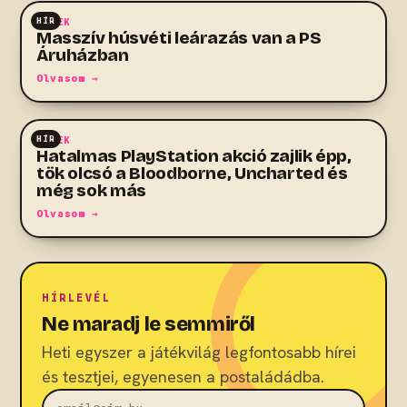
HÍR
HÍREK
Masszív húsvéti leárazás van a PS
Áruházban
Olvasom →
HÍR
HÍREK
Hatalmas PlayStation akció zajlik épp,
tök olcsó a Bloodborne, Uncharted és
még sok más
Olvasom →
HÍRLEVÉL
Ne maradj le semmiről
Heti egyszer a játékvilág legfontosabb hírei
és tesztjei, egyenesen a postaládádba.