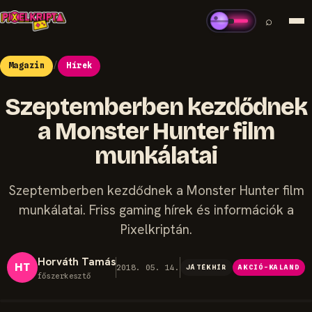
⌕
Magazin
/
Hírek
Szeptemberben kezdődnek
a Monster Hunter film
munkálatai
Szeptemberben kezdődnek a Monster Hunter film
munkálatai. Friss gaming hírek és információk a
Pixelkriptán.
Horváth Tamás
HT
2018. 05. 14.
JÁTÉKHÍR
AKCIÓ-KALAND
főszerkesztő