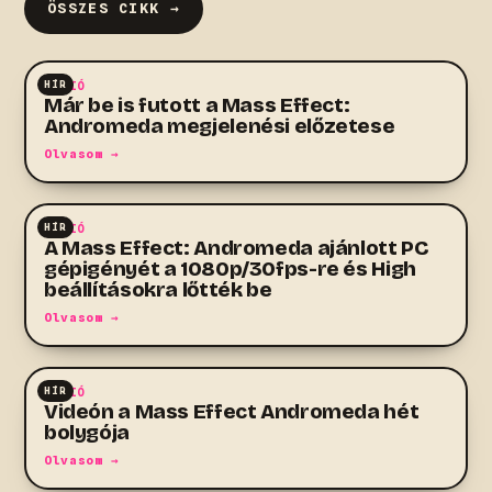
ÖSSZES CIKK →
HÍR
AKCIÓ
Már be is futott a Mass Effect:
Andromeda megjelenési előzetese
Olvasom →
HÍR
AKCIÓ
A Mass Effect: Andromeda ajánlott PC
gépigényét a 1080p/30fps-re és High
beállításokra lőtték be
Olvasom →
HÍR
AKCIÓ
Videón a Mass Effect Andromeda hét
bolygója
Olvasom →