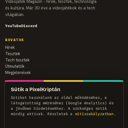
Videojáték Magazin - hírek, tesztek, technológia
és kultúra. Már 30 éve a videojátékok és a tech
világában.
YouTube
Discord
ROVATOK
Hírek
Tesztek
Tech tesztek
Útmutatók
Megjelenések
MAGAZIN
Sütik a PixelKriptán
Rólunk
Sütiket használunk az oldal működéséhez, a
Szerzők
látogatottság méréséhez (Google Analytics) és
Médiaajánlat
a jövőben hirdetésekhez. A szükséges sütik
Kapcsolat
mindig aktívak. Részletek a
süti­szabályzatban
.