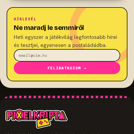
HÍRLEVÉL
Ne maradj le semmiről
Heti egyszer a játékvilág legfontosabb hírei
és tesztjei, egyenesen a postaládádba.
FELIRATKOZOM →