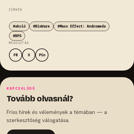
CÍMKÉK
#akció
#BioWare
#Mass Effect: Andromeda
#RPG
MEGOSZTÁS
FB
X
Pin
KAPCSOLÓDÓ
Tovább olvasnál?
Friss hírek és vélemények a témában — a
szerkesztőség válogatása.