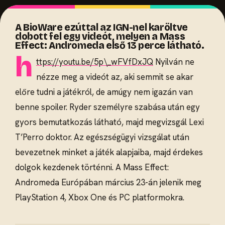
A BioWare ezúttal az IGN-nel karöltve
dobott fel egy videót, melyen a Mass
Effect: Andromeda első 13 perce látható.
h
ttps://youtu.be/5p\_wFVfDxJQ
Nyilván ne
nézze meg a videót az, aki semmit se akar
előre tudni a játékról, de amúgy nem igazán van
benne spoiler. Ryder személyre szabása után egy
gyors bemutatkozás látható, majd megvizsgál Lexi
T’Perro doktor. Az egészségügyi vizsgálat után
bevezetnek minket a játék alapjaiba, majd érdekes
dolgok kezdenek történni. A Mass Effect:
Andromeda Európában március 23-án jelenik meg
PlayStation 4, Xbox One és PC platformokra.