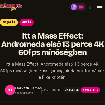
⌕
Magazin
/
Akció
Itt a Mass Effect:
Andromeda első 13 perce 4K
60fps minőségben
Itt a Mass Effect: Andromeda első 13 perce 4K
60fps minőségben. Friss gaming hírek és információk
a Pixelkriptán.
Horváth Tamás
HT
2017. 03. 05.
JÁTÉKHÍR
AKCIÓ-RPG
főszerkesztő