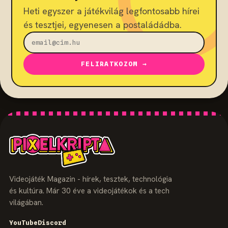
Heti egyszer a játékvilág legfontosabb hírei
és tesztjei, egyenesen a postaládádba.
FELIRATKOZOM →
Videojáték Magazin - hírek, tesztek, technológia
és kultúra. Már 30 éve a videojátékok és a tech
világában.
YouTube
Discord