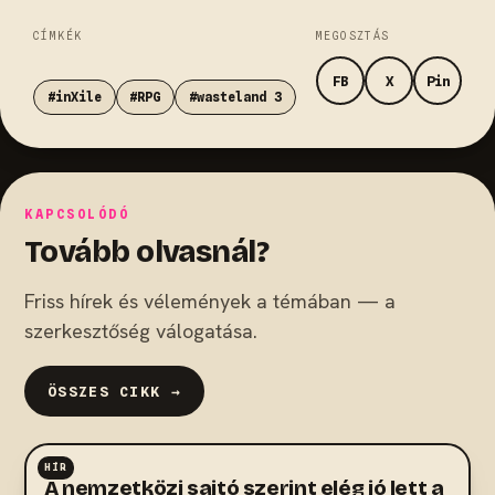
CÍMKÉK
MEGOSZTÁS
FB
X
Pin
#inXile
#RPG
#wasteland 3
KAPCSOLÓDÓ
Tovább olvasnál?
Friss hírek és vélemények a témában — a
szerkesztőség válogatása.
ÖSSZES CIKK →
HÍR
RPG
A nemzetközi sajtó szerint elég jó lett a