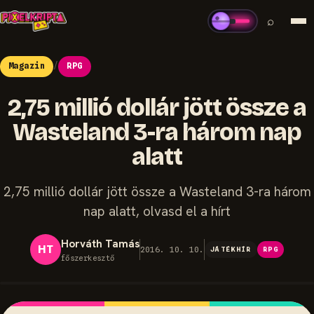
⌕
Magazin
/
RPG
2,75 millió dollár jött össze a
Wasteland 3-ra három nap
alatt
2,75 millió dollár jött össze a Wasteland 3-ra három
nap alatt, olvasd el a hírt
Horváth Tamás
HT
2016. 10. 10.
JÁTÉKHÍR
RPG
főszerkesztő