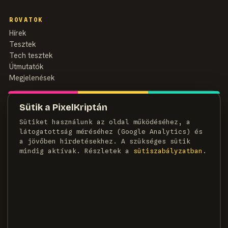
ROVATOK
Hírek
Tesztek
Tech tesztek
Útmutatók
Megjelenések
MAGAZIN
Sütik a PixelKriptán
Rólunk
Sütiket használunk az oldal működéséhez, a
Szerzők
látogatottság méréséhez (Google Analytics) és
Médiaajánlat
a jövőben hirdetésekhez. A szükséges sütik
Kapcsolat
mindig aktívak. Részletek a
süti­szabályzatban
.
HÍRLEVÉL
Heti adag pixel, egyenesen a postaládádba.