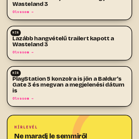
Wasteland 3
Olvasom →
HÍR
RPG
Lazább hangvételű trailert kapott a
Wasteland 3
Olvasom →
HÍR
RPG
PlayStation 5 konzolra is jön a Baldur’s
Gate 3 és megvan a megjelenési dátum
is
Olvasom →
HÍRLEVÉL
Ne maradj le semmiről