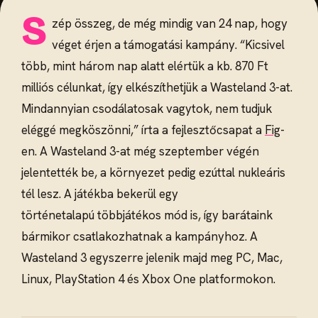
S
zép összeg, de még mindig van 24 nap, hogy
véget érjen a támogatási kampány. “Kicsivel
több, mint három nap alatt elértük a kb. 870 Ft
milliós célunkat, így elkészíthetjük a Wasteland 3-at.
Mindannyian csodálatosak vagytok, nem tudjuk
eléggé megköszönni,” írta a fejlesztőcsapat a
Fig
-
en. A Wasteland 3-at még szeptember végén
jelentették be, a környezet pedig ezúttal nukleáris
tél lesz. A játékba bekerül egy
történetalapú többjátékos mód is, így barátaink
bármikor csatlakozhatnak a kampányhoz. A
Wasteland 3 egyszerre jelenik majd meg PC, Mac,
Linux, PlayStation 4 és Xbox One platformokon.