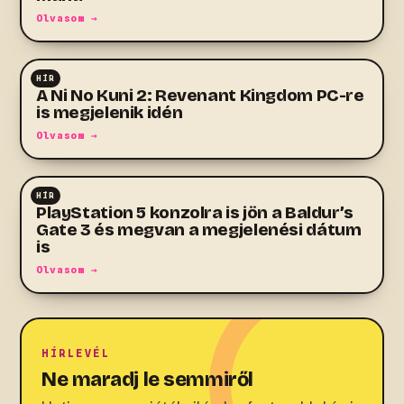
Olvasom →
HÍR
RPG
A Ni No Kuni 2: Revenant Kingdom PC-re
is megjelenik idén
Olvasom →
HÍR
RPG
PlayStation 5 konzolra is jön a Baldur’s
Gate 3 és megvan a megjelenési dátum
is
Olvasom →
HÍRLEVÉL
Ne maradj le semmiről