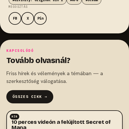
MEGOSZTÁS
FB
X
Pin
KAPCSOLÓDÓ
Tovább olvasnál?
Friss hírek és vélemények a témában — a
szerkesztőség válogatása.
ÖSSZES CIKK →
HÍR
RPG
10 perces videón a felújított Secret of
Mana