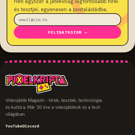
Heti egyszer a játékvilág legfontosabb hírei
és tesztjei, egyenesen a postaládádba.
FELIRATKOZOM →
Videojáték Magazin - hírek, tesztek, technológia
és kultúra. Már 30 éve a videojátékok és a tech
világában.
YouTube
Discord