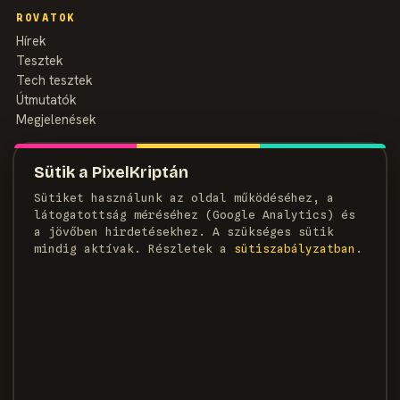
ROVATOK
Hírek
Tesztek
Tech tesztek
Útmutatók
Megjelenések
MAGAZIN
Sütik a PixelKriptán
Rólunk
Sütiket használunk az oldal működéséhez, a
Szerzők
látogatottság méréséhez (Google Analytics) és
Médiaajánlat
a jövőben hirdetésekhez. A szükséges sütik
Kapcsolat
mindig aktívak. Részletek a
süti­szabályzatban
.
HÍRLEVÉL
Heti adag pixel, egyenesen a postaládádba.