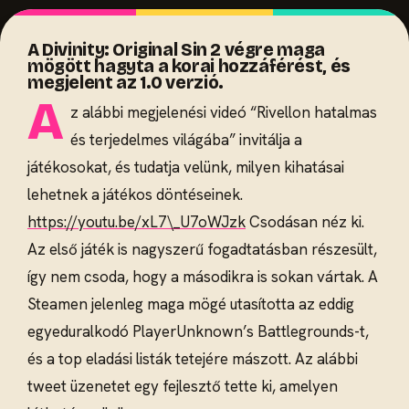
A Divinity: Original Sin 2 végre maga
mögött hagyta a korai hozzáférést, és
megjelent az 1.0 verzió.
A
z alábbi megjelenési videó “Rivellon hatalmas
és terjedelmes világába” invitálja a
játékosokat, és tudatja velünk, milyen kihatásai
lehetnek a játékos döntéseinek.
https://youtu.be/xL7\_U7oWJzk
Csodásan néz ki.
Az első játék is nagyszerű fogadtatásban részesült,
így nem csoda, hogy a másodikra is sokan vártak. A
Steamen jelenleg maga mögé utasította az eddig
egyeduralkodó PlayerUnknown’s Battlegrounds-t,
és a top eladási listák tetejére mászott. Az alábbi
tweet üzenetet egy fejlesztő tette ki, amelyen