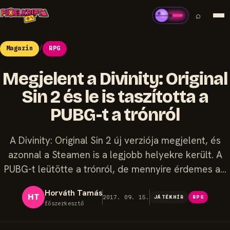
⌕
Magazin
/
RPG
Megjelent a Divinity: Original
Sin 2 és le is taszította a
PUBG-t a trónról
A Divinity: Original Sin 2 új verziója megjelent, és
azonnal a Steamen is a legjobb helyekre került. A
PUBG-t leütötte a trónról, de mennyire érdemes a…
Horváth Tamás
HT
2017. 09. 15.
JÁTÉKHÍR
RPG
főszerkesztő