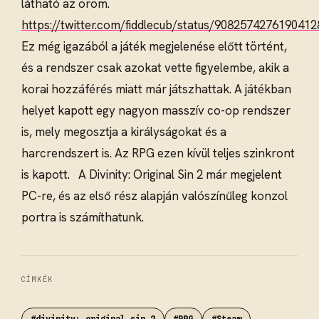
látható az öröm.
https://twitter.com/fiddlecub/status/9082574276190412
Ez még igazából a játék megjelenése előtt történt,
és a rendszer csak azokat vette figyelembe, akik a
korai hozzáférés miatt már játszhattak. A játékban
helyet kapott egy nagyon masszív co-op rendszer
is, mely megosztja a királyságokat és a
harcrendszert is. Az RPG ezen kívül teljes szinkront
is kapott. A Divinity: Original Sin 2 már megjelent
PC-re, és az első rész alapján valószínűleg konzol
portra is számíthatunk.
CÍMKÉK
#divinity: original sin 2
#RPG
#Steam