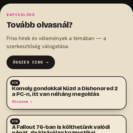
KAPCSOLÓDÓ
Tovább olvasnál?
Friss hírek és vélemények a témában — a
szerkesztőség válogatása.
ÖSSZES CIKK →
HÍR
RPG
Komoly gondokkal küzd a Dishonored 2
a PC-n, itt van néhány megoldás
Olvasom →
HÍR
RPG
A Fallout 76-ban is költhetünk valódi
pénzt, de kizárólag kozmetikai