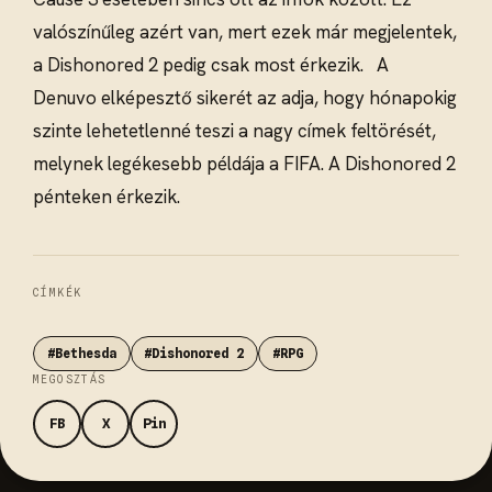
valószínűleg azért van, mert ezek már megjelentek,
a Dishonored 2 pedig csak most érkezik. A
Denuvo elképesztő sikerét az adja, hogy hónapokig
szinte lehetetlenné teszi a nagy címek feltörését,
melynek legékesebb példája a FIFA. A Dishonored 2
pénteken érkezik.
CÍMKÉK
#Bethesda
#Dishonored 2
#RPG
MEGOSZTÁS
FB
X
Pin