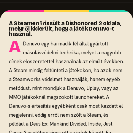
A Steamen frissült a Dishonored 2 oldala,
melyről kiderült, hogy a játék Denuvo-t
használ.
A
Denuvo egy harmadik fél által gyártott
másolásvédelmi technika, melyet a nagyobb
címek előszeretettel használnak az elmúlt években.
A Steam mindig feltünteti a játékokon, ha azok nem
a Steamworks védelmet használják, hanem egyéb
metódust, mint mondjuk a Denuvo, Uplay, vagy az
MMO játékoknál megszokott launchereket. A
Denuvo-s értesítés egyébként csak most kezdett el
megjelenni, eddig erről nem szólt a Steam, és
például a Deus Ex: Mankind Divided, Inside, Just
Cause 3 esetében sincs ott az infok között. Ez