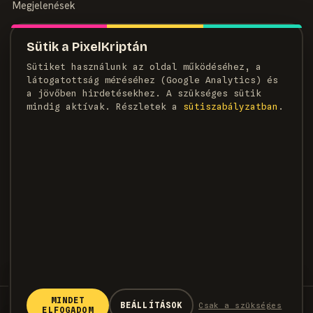
Megjelenések
MAGAZIN
Sütik a PixelKriptán
Rólunk
Sütiket használunk az oldal működéséhez, a
Szerzők
látogatottság méréséhez (Google Analytics) és
Médiaajánlat
a jövőben hirdetésekhez. A szükséges sütik
Kapcsolat
mindig aktívak. Részletek a
süti­szabályzatban
.
HÍRLEVÉL
Heti adag pixel, egyenesen a postaládádba.
FELIRATKOZOM →
×
KÖVETKEZŐ CIKK
Új Onimusha: Way of the Sword
gameplay trailer mutatja be az
MINDET
© 2026 PixelKripta · Minden jog fenntartva
BEÁLLÍTÁSOK
Csak a szükséges
egyik legveszélyesebb
ELFOGADOM
Az Onimusha: Way of the Sword új trailerben