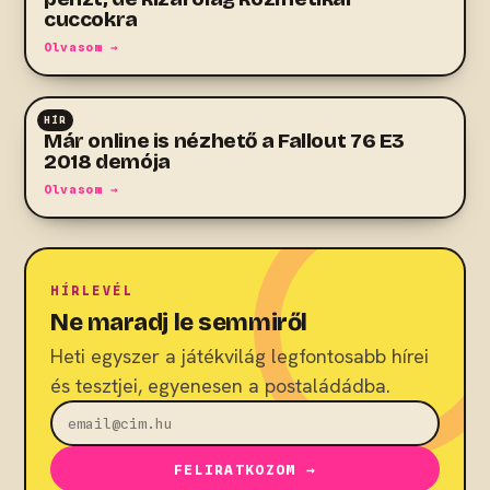
cuccokra
Olvasom →
HÍR
RPG
Már online is nézhető a Fallout 76 E3
2018 demója
Olvasom →
HÍRLEVÉL
Ne maradj le semmiről
Heti egyszer a játékvilág legfontosabb hírei
és tesztjei, egyenesen a postaládádba.
FELIRATKOZOM →