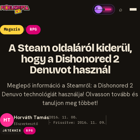
⌕
Magazin
/
RPG
A Steam oldaláról kiderül,
hogy a Dishonored 2
Denuvot használ
Meglepő információ a Steamről: a Dishonored 2
Denuvo technológiát használja! Olvasson tovább és
tanuljon meg többet!
Horváth Tamás
2016. 11. 08.
HT
· Frissítve: 2016. 11. 09.
főszerkesztő
JÁTÉKHÍR
RPG