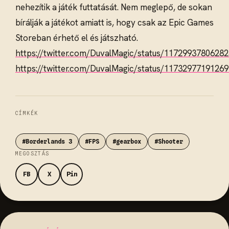
nehezítik a játék futtatását. Nem meglepő, de sokan
bírálják a játékot amiatt is, hogy csak az Epic Games
Storeban érhető el és játszható.
https://twitter.com/DuvalMagic/status/1172993780628
https://twitter.com/DuvalMagic/status/1173297719126
CÍMKÉK
#Borderlands 3
#FPS
#gearbox
#Shooter
MEGOSZTÁS
FB
X
Pin