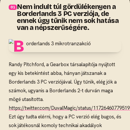
Nem indult túl gördülékenyen a
Borderlands 3 PC verziója, de
ennek úgy tűnik nem sok hatása
van a népszerűségére.
Randy Pitchford, a Gearbox társalapítója nyújtott
egy kis betekintést abba, hányan játszanak a
Borderlands 3 PC verziójával. Úgy tűnik, elég jók a
számok, ugyanis a Borderlands 2-t durván maga
mögé utasította.
https://twitter.com/DuvalMagic/status/1172646077951
Ezt úgy tudta elérni, hogy a PC verzió elég bugos, és
sok játékosnál komoly technikai akadályok