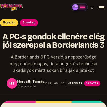
⌕
Magazin
/
Shooter
A PC-s gondok ellenére elég
jól szerepel a Borderlands 3
A Borderlands 3 PC verziója népszerűsége
meglepően magas, de a bugok és technikai
akadályok miatt sokan bírálják a játékot
Horváth Tamás
HT
2019. 09. 16.
JÁTÉKHÍR
SHOOTER
főszerkesztő