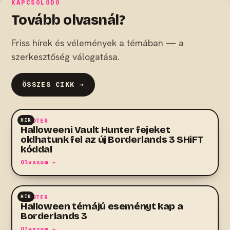
KAPCSOLÓDÓ
Tovább olvasnál?
Friss hírek és vélemények a témában — a
szerkesztőség válogatása.
ÖSSZES CIKK →
HÍR
SHOOTER
Halloweeni Vault Hunter fejeket
oldhatunk fel az új Borderlands 3 SHiFT
kóddal
Olvasom →
HÍR
SHOOTER
Halloween témájú eseményt kap a
Borderlands 3
Olvasom →