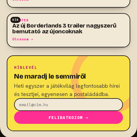
HÍR
SHOOTER
Az új Borderlands 3 trailer nagyszerű
bemutató az újoncoknak
Olvasom →
HÍRLEVÉL
Ne maradj le semmiről
Heti egyszer a játékvilág legfontosabb hírei
és tesztjei, egyenesen a postaládádba.
FELIRATKOZOM →