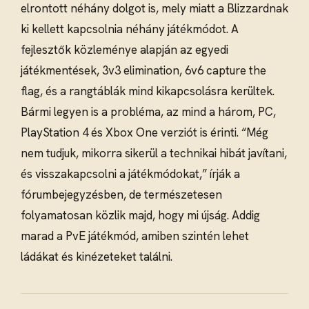
elrontott néhány dolgot is, mely miatt a Blizzardnak
ki kellett kapcsolnia néhány játékmódot. A
fejlesztők közleménye alapján az egyedi
játékmentések, 3v3 elimination, 6v6 capture the
flag, és a rangtáblák mind kikapcsolásra kerültek.
Bármi legyen is a probléma, az mind a három, PC,
PlayStation 4 és Xbox One verziót is érinti. “Még
nem tudjuk, mikorra sikerül a technikai hibát javítani,
és visszakapcsolni a játékmódokat,” írják a
fórumbejegyzésben, de természetesen
folyamatosan közlik majd, hogy mi újság. Addig
marad a PvE játékmód, amiben szintén lehet
ládákat és kinézeteket találni.