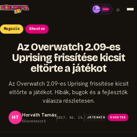
⌕
Magazin
/
Shooter
Az Overwatch 2.09-es
Uprising frissítése kicsit
eltörte a játékot
Az Overwatch 2.09-es Uprising frissítése kicsit
eltörte a játékot. Hibák, bugok és a fejlesztők
válasza részletesen.
Horváth Tamás
HT
2017. 04. 13.
JÁTÉKHÍR
SHOOTER
főszerkesztő