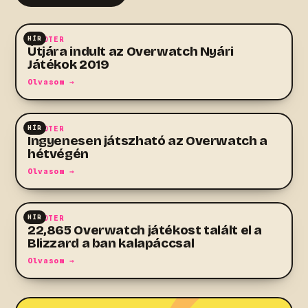
HÍR
SHOOTER
Útjára indult az Overwatch Nyári
Játékok 2019
Olvasom →
HÍR
SHOOTER
Ingyenesen játszható az Overwatch a
hétvégén
Olvasom →
HÍR
SHOOTER
22,865 Overwatch játékost talált el a
Blizzard a ban kalapáccsal
Olvasom →