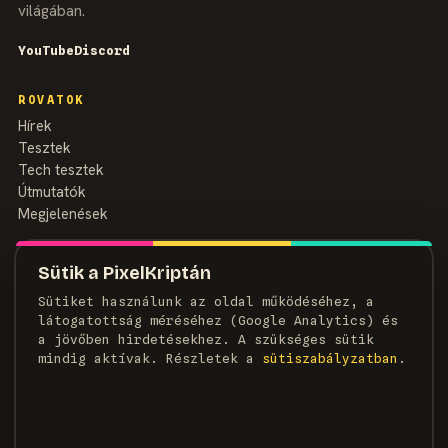
világában.
YouTube
Discord
ROVATOK
Hírek
Tesztek
Tech tesztek
Útmutatók
Megjelenések
MAGAZIN
Sütik a PixelKriptán
Rólunk
Sütiket használunk az oldal működéséhez, a
Szerzők
látogatottság méréséhez (Google Analytics) és
Médiaajánlat
a jövőben hirdetésekhez. A szükséges sütik
Kapcsolat
mindig aktívak. Részletek a
süti­szabályzatban
.
HÍRLEVÉL