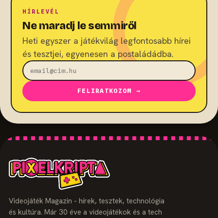
HÍRLEVÉL
Ne maradj le semmiről
Heti egyszer a játékvilág legfontosabb hírei
és tesztjei, egyenesen a postaládádba.
FELIRATKOZOM →
Videojáték Magazin - hírek, tesztek, technológia
és kultúra. Már 30 éve a videojátékok és a tech