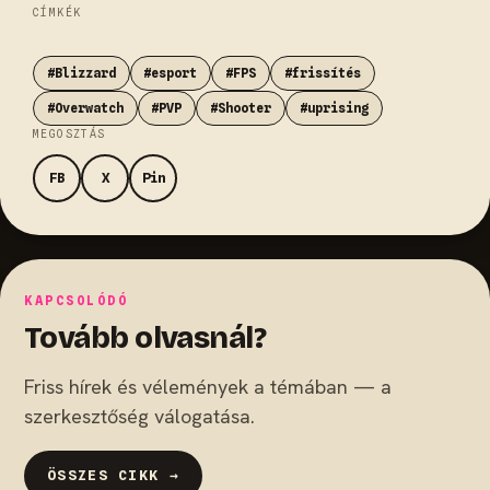
CÍMKÉK
#Blizzard
#esport
#FPS
#frissítés
#Overwatch
#PVP
#Shooter
#uprising
MEGOSZTÁS
FB
X
Pin
KAPCSOLÓDÓ
Tovább olvasnál?
Friss hírek és vélemények a témában — a
szerkesztőség válogatása.
ÖSSZES CIKK →