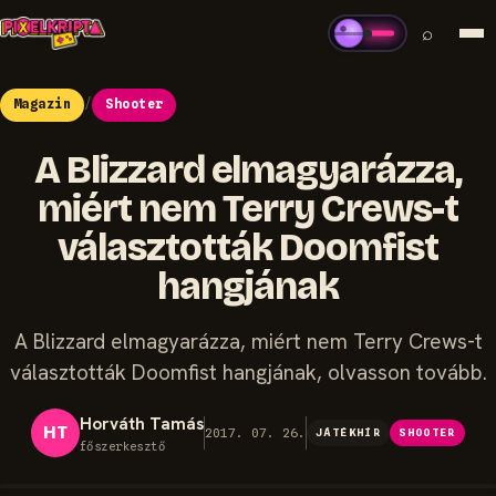
⌕
Magazin
/
Shooter
A Blizzard elmagyarázza,
miért nem Terry Crews-t
választották Doomfist
hangjának
A Blizzard elmagyarázza, miért nem Terry Crews-t
választották Doomfist hangjának, olvasson tovább.
Horváth Tamás
HT
2017. 07. 26.
JÁTÉKHÍR
SHOOTER
főszerkesztő