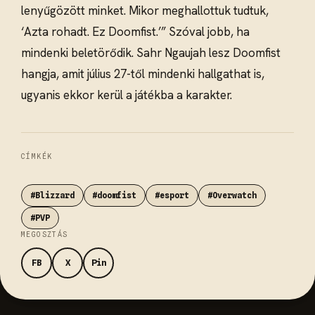
lenyűgözött minket. Mikor meghallottuk tudtuk,
‘Azta rohadt. Ez Doomfist.’” Szóval jobb, ha
mindenki beletörődik. Sahr Ngaujah lesz Doomfist
hangja, amit július 27-től mindenki hallgathat is,
ugyanis ekkor kerül a játékba a karakter.
CÍMKÉK
#Blizzard
#doomfist
#esport
#Overwatch
#PVP
MEGOSZTÁS
FB
X
Pin