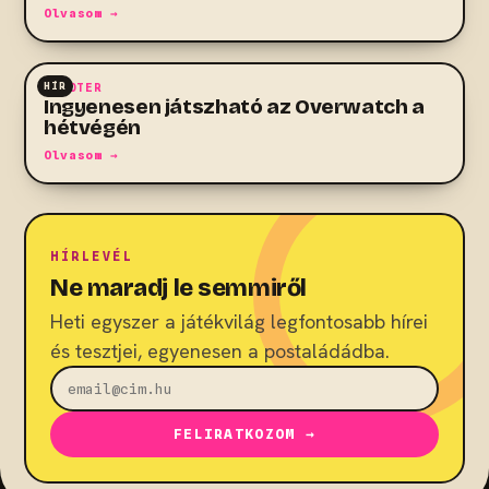
Olvasom →
HÍR
SHOOTER
Ingyenesen játszható az Overwatch a
hétvégén
Olvasom →
HÍRLEVÉL
Ne maradj le semmiről
Heti egyszer a játékvilág legfontosabb hírei
és tesztjei, egyenesen a postaládádba.
FELIRATKOZOM →