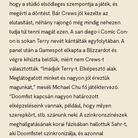
hogy a stúdió elsődleges szempontja a játék, és
megérti a döntést. Bár Crews jól kezelte az
elutasítást, néhány rajongó még mindig nehezen
tudja túl tenni magát ezen. A san diego-i Comic Con-
on is sokan Terry nevét kántálták egyfolytában. A
panel után a Gamespot elkapta a Blizzardot és
végre kihúzta belőlük, miért nem Crews-t
választották. “Imádjuk Terry-t. Elképesztő alak.
Meglátogatott minket és nagyon jól éreztük
magunkat,” meséli Michael Chu fő játéktervező.
“Doomfist kapcsán nagyon határozott
elképzeléseink vannak, például, hogy milyen
szerepkört, stb. szánunk neki. A szinkronszínészek
meghallgatásának korai fázisában hallottuk Sahr-t,
aki Doomfistet szinkronizálja, és azonnal