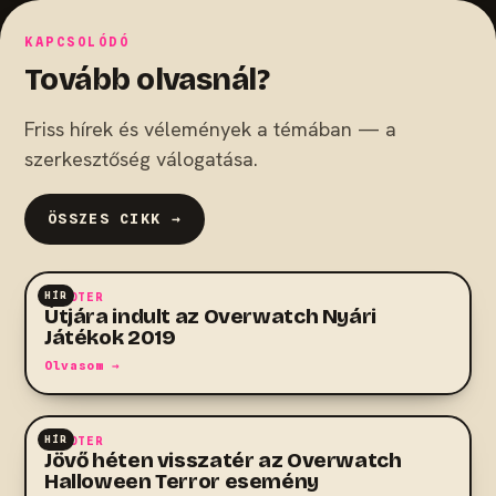
KAPCSOLÓDÓ
Tovább olvasnál?
Friss hírek és vélemények a témában — a
szerkesztőség válogatása.
ÖSSZES CIKK →
HÍR
SHOOTER
Útjára indult az Overwatch Nyári
Játékok 2019
Olvasom →
HÍR
SHOOTER
Jövő héten visszatér az Overwatch
Halloween Terror esemény