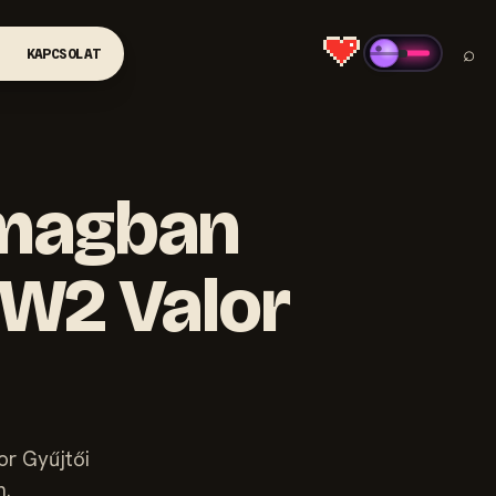
⌕
KAPCSOLAT
omagban
WW2 Valor
or Gyűjtői
n.