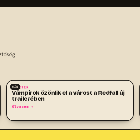
ztőség
HÍR
SHOOTER
Vámpírok özönlik el a várost a Redfall új
trailerében
Olvasom →