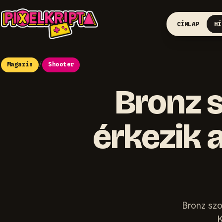
CÍMLAP
HÍ
Magazin
/
Shooter
Bronz 
érkezik 
Bronz szo
K