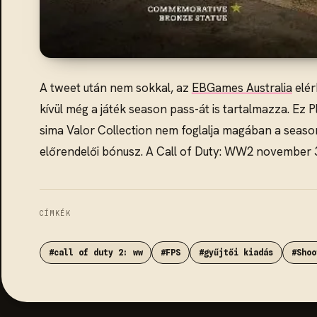
A tweet után nem sokkal, az
EBGames Australia
elér
kívül még a játék season pass-át is tartalmazza. Ez 
sima Valor Collection nem foglalja magában a season 
előrendelői bónusz. A Call of Duty: WW2 november 3-
CÍMKÉK
#call of duty 2: ww
#FPS
#gyűjtői kiadás
#Shoo