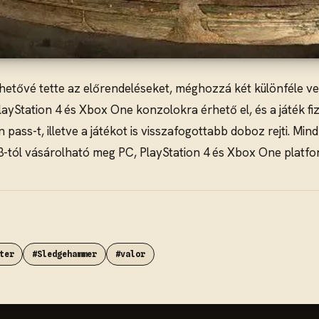
hetővé tette az előrendeléseket, méghozzá két különféle ver
PlayStation 4 és Xbox One konzolokra érhető el, és a játék f
pass-t, illetve a játékot is visszafogottabb doboz rejti. Mi
tól vásárolható meg PC, PlayStation 4 és Xbox One platform
ter
#Sledgehammer
#valor