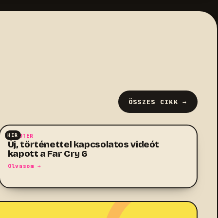
ÖSSZES CIKK →
HÍR
SHOOTER
Új, történettel kapcsolatos videót
kapott a Far Cry 6
Olvasom →