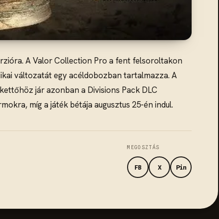
zióra. A Valor Collection Pro a fent felsoroltakon
izikai változatát egy acéldobozban tartalmazza. A
ndkettőhöz jár azonban a Divisions Pack DLC
okra, míg a játék bétája augusztus 25-én indul.
MEGOSZTÁS
FB
X
Pin