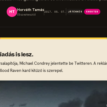
Horváth Tamás
HT
2017. 08. 07.
JÁTÉKHÍR
SHOOTER
főszerkesztő
adás is lesz.
salapítója, Michael Condrey jelentette be Twitteren. A rek
Blood Raven kard kitűző is szerepel.