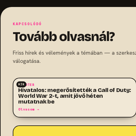
KAPCSOLÓDÓ
Tovább olvasnál?
Friss hírek és vélemények a témában — a szerkes
válogatása.
HÍR
SHOOTER
Hivatalos: megerősítették a Call of Duty:
World War 2-t, amit jövő héten
mutatnak be
Olvasom →