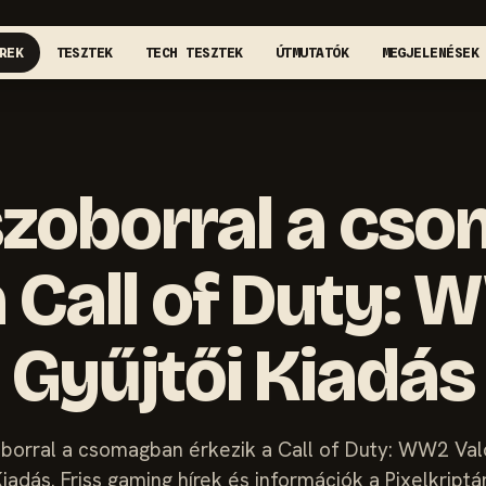
REK
TESZTEK
TECH TESZTEK
ÚTMUTATÓK
MEGJELENÉSEK
szoborral a cs
a Call of Duty: 
Gyűjtői Kiadás
borral a csomagban érkezik a Call of Duty: WW2 Val
iadás. Friss gaming hírek és információk a Pixelkriptá