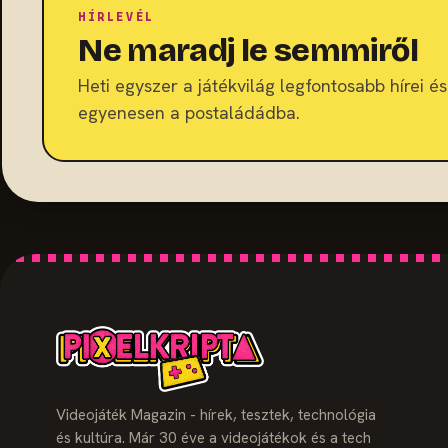
HÍRLEVÉL
Ne maradj le semmiről
Heti egyszer a játékvilág legfontosabb hírei és 
egyenesen a postaládádba.
Videojáték Magazin - hírek, tesztek, technológia
és kultúra. Már 30 éve a videojátékok és a tech