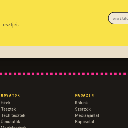
tesztjei,
ROVATOK
MAGAZIN
Hírek
Rólunk
Tesztek
Szerzők
Tech tesztek
Médiaajánlat
Útmutatók
Kapcsolat
Megjelenések