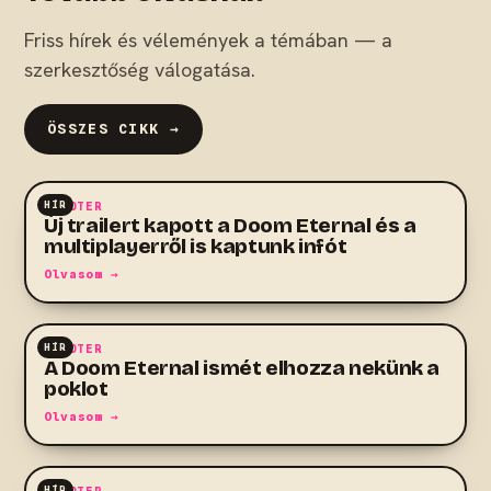
Friss hírek és vélemények a témában — a
szerkesztőség válogatása.
ÖSSZES CIKK →
HÍR
SHOOTER
Új trailert kapott a Doom Eternal és a
multiplayerről is kaptunk infót
Olvasom →
HÍR
SHOOTER
A Doom Eternal ismét elhozza nekünk a
poklot
Olvasom →
HÍR
SHOOTER