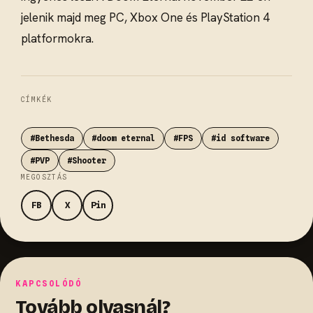
jelenik majd meg PC, Xbox One és PlayStation 4
platformokra.
CÍMKÉK
#Bethesda
#doom eternal
#FPS
#id software
#PVP
#Shooter
MEGOSZTÁS
FB
X
Pin
KAPCSOLÓDÓ
Tovább olvasnál?