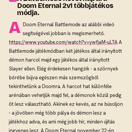
Doom Eternal 2v1 többjátékos
módja.
A
Doom Eternal Battlemode az alábbi videó
segítségével jobban is megismerhető.
https://www.youtube.com/watch?v=ywfjaM-uLTA
A
Battlemode játékmódban két játékos által irányított
démon harcol majd egy játékos által irányított
Slayer ellen. Elég érdekesen hangzik - a szörnyek
bőrébe bújva egészen más szemszögből
tekinthetünk a Doomra. A harcot hat különféle
arénában vehetjük majd fel, a démonok közül pedig
öt lesz választható. Akinek ez kevés, az ne búsoljon
- a jövőben még több pálya és démon lesz a
játékhoz adva, és ami még jobb hír, minden újítás
ingyenes lesz. A Doom Eternal november 22-én