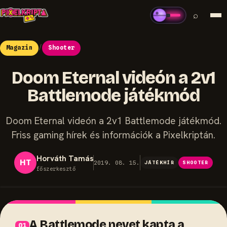
⌕
Magazin
/
Shooter
Doom Eternal videón a 2v1
Battlemode játékmód
Doom Eternal videón a 2v1 Battlemode játékmód.
Friss gaming hírek és információk a Pixelkriptán.
Horváth Tamás
HT
2019. 08. 15.
JÁTÉKHÍR
SHOOTER
főszerkesztő
A Battlemode nevet kapta a