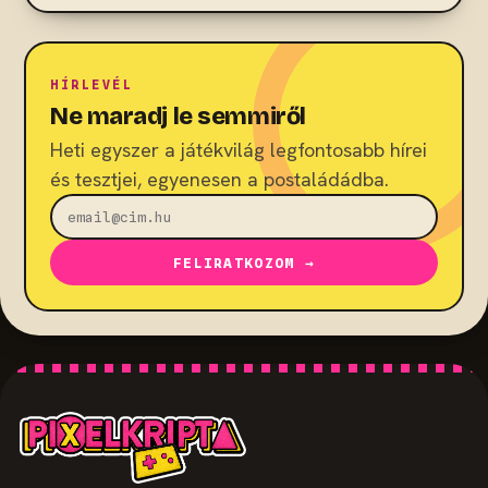
HÍRLEVÉL
Ne maradj le semmiről
Heti egyszer a játékvilág legfontosabb hírei
és tesztjei, egyenesen a postaládádba.
FELIRATKOZOM →