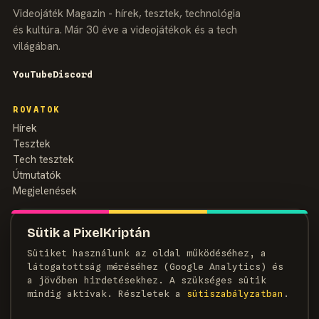
Videojáték Magazin - hírek, tesztek, technológia
és kultúra. Már 30 éve a videojátékok és a tech
világában.
YouTube
Discord
ROVATOK
Hírek
Tesztek
Tech tesztek
Útmutatók
Megjelenések
MAGAZIN
Sütik a PixelKriptán
Rólunk
Sütiket használunk az oldal működéséhez, a
Szerzők
látogatottság méréséhez (Google Analytics) és
Médiaajánlat
a jövőben hirdetésekhez. A szükséges sütik
Kapcsolat
mindig aktívak. Részletek a
süti­szabályzatban
.