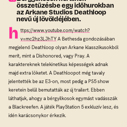
összetűzésbe egy időhurokban
az Arkane Studios Deathloop
nevű új lövöldéjében.
h
ttps://www.youtube.com/watch?
v=mc2hz3LJhTY
A Bethesda gondozásában
megjelenő Deathloop olyan Arkane klasszikusokból
merít, mint a Dishonored, vagy Pray. A
karaktereknek telekinetikus képességek adnak
majd extra löketet. A Deathloopot még tavaly
jelentették be az E3-on, most pedig a PS5 show
keretein belül bemutatták az új trailert. Ebben
láthatjuk, ahogy a bérgyilkosok egymást vadásszák
a Blackreefen. A játék PlayStation 5 exkluzív lesz, és
idén karácsonykor érkezik.