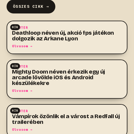
ÖSSZES CIKK →
HÍR
SHOOTER
Deathloop néven új, akció fps játékon
dolgozik az Arkane Lyon
Olvasom →
HÍR
SHOOTER
Mighty Doom néven érkezik egy új
arcade lövölde iOS és Android
készülékekre
Olvasom →
HÍR
SHOOTER
Vámpírok özönlik el a várost a Redfall új
trailerében
Olvasom →