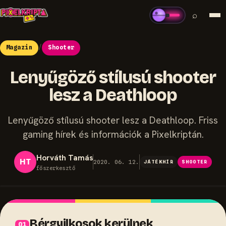
⌕
Magazin
/
Shooter
Lenyűgöző stílusú shooter
lesz a Deathloop
Lenyűgöző stílusú shooter lesz a Deathloop. Friss
gaming hírek és információk a Pixelkriptán.
Horváth Tamás
HT
2020. 06. 12.
JÁTÉKHÍR
SHOOTER
főszerkesztő
Bérgyilkosok kerülnek