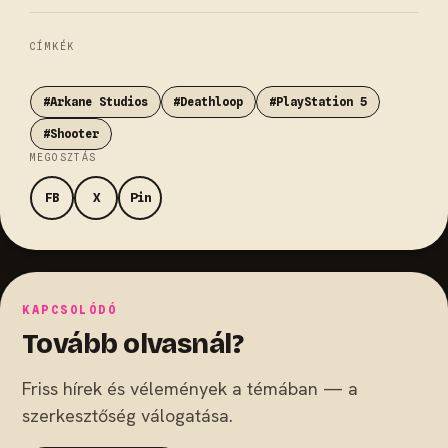
CÍMKÉK
#Arkane Studios
#Deathloop
#PlayStation 5
#Shooter
MEGOSZTÁS
FB
X
Pin
KAPCSOLÓDÓ
Tovább olvasnál?
Friss hírek és vélemények a témában — a
szerkesztőség válogatása.