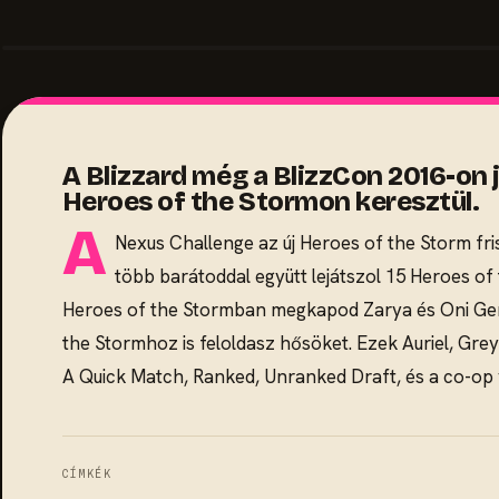
A Blizzard még a BlizzCon 2016-on 
Heroes of the Stormon keresztül.
A
Nexus Challenge az új Heroes of the Storm friss
több barátoddal együtt lejátszol 15 Heroes of t
Heroes of the Stormban megkapod Zarya és Oni Genj
the Stormhoz is feloldasz hősöket. Ezek Auriel, Gr
A Quick Match, Ranked, Unranked Draft, és a co-op 
CÍMKÉK