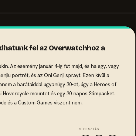
oldhatunk fel az Overwatchhoz a
skin. Az esemény január 4-ig fut majd, és ha egy, vagy
jiu portrét, és az Oni Genji sprayt. Ezen kívül a
nem a barátaiddal ugyanúgy 30-at, úgy a Heroes of
chi Hovercycle mountot és egy 30 napos Stimpacket.
Mode és a Custom Games viszont nem.
MEGOSZTÁS