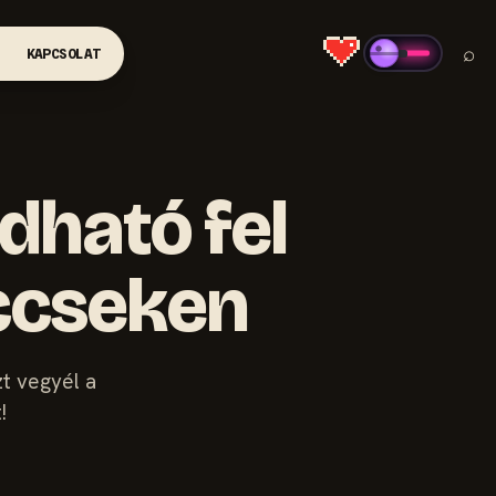
⌕
KAPCSOLAT
ldható fel
eccseken
zt vegyél a
!