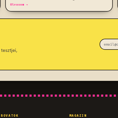
Olvasom →
tesztjei,
ROVATOK
MAGAZIN