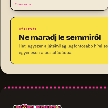
Olvasom →
HÍRLEVÉL
Ne maradj le semmiről
Heti egyszer a játékvilág legfontosabb hírei és 
egyenesen a postaládádba.