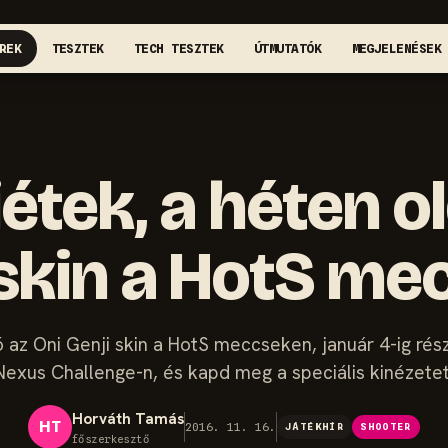
REK
TESZTEK
TECH TESZTEK
ÚTMUTATÓK
MEGJELENÉSEK
étek, a héten o
 skin a HotS m
 az Oni Genji skin a HotS meccseken, január 4-ig rés
Nexus Challenge-n, és kapd meg a speciális kinézetet
Horváth Tamás
HT
2016. 11. 16.
JÁTÉKHÍR
SHOOTER
főszerkesztő