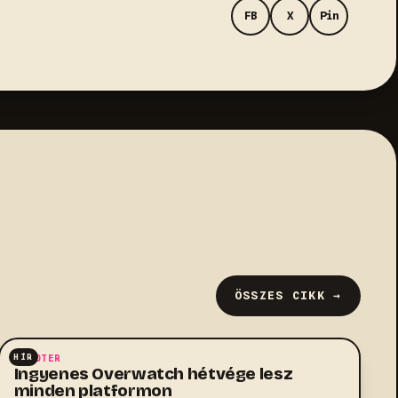
FB
X
Pin
ÖSSZES CIKK →
HÍR
SHOOTER
Ingyenes Overwatch hétvége lesz
minden platformon