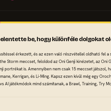
jelentette be, hogy különféle dolgokat 
ítéssel érkezett, és az ezen való részvétellel oldható fel a 
he Storm meccset, feloldod az Oni Genji kinézetet, az Oni Gen
i portrékat is. Amennyiben nem csak 15 meccset játszol, ha
eymane, Kerrigan, és Li-Ming. Kapsz ezen kívül még egy Oro
vs AI játékmódok mind számítanak, a Brawl, Training, Try 