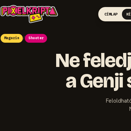
CÍMLAP
HÍ
Magazin
/
Shooter
Ne feledj
a Genji
Feloldható