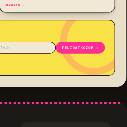
Olvasom →
FELIRATKOZOM →