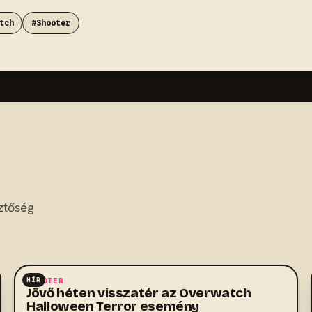
tch
#Shooter
ztőség
HÍR
SHOOTER
Jövő héten visszatér az Overwatch
Halloween Terror esemény