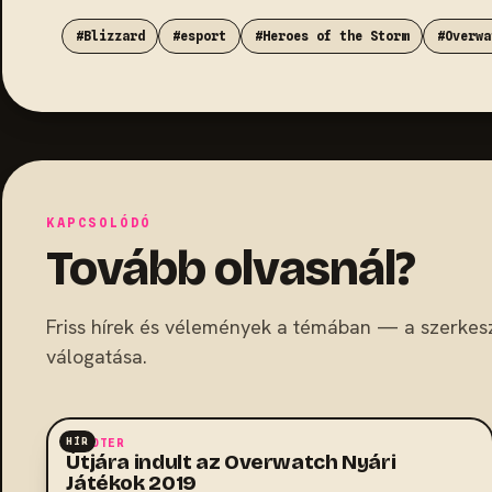
#Blizzard
#esport
#Heroes of the Storm
#Overwa
KAPCSOLÓDÓ
Tovább olvasnál?
Friss hírek és vélemények a témában — a szerkes
válogatása.
HÍR
SHOOTER
Útjára indult az Overwatch Nyári
Játékok 2019