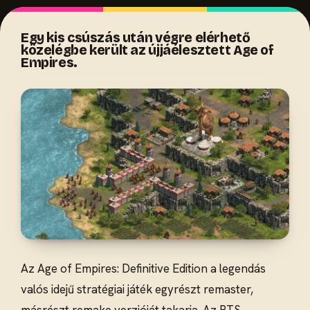
Egy kis csúszás után végre elérhető
közelégbe került az újjáélesztett Age of
Empires.
Az Age of Empires: Definitive Edition a legendás
valós idejű stratégiai játék egyrészt remaster,
másrészt remake verzióját takarja. Az RTS