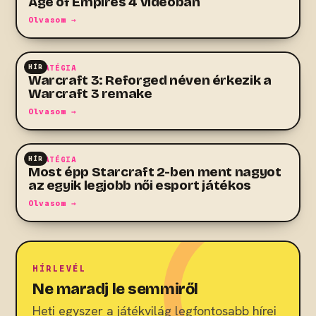
Age of Empires 4 videóban
Olvasom →
HÍR
STRATÉGIA
Warcraft 3: Reforged néven érkezik a
Warcraft 3 remake
Olvasom →
HÍR
STRATÉGIA
Most épp Starcraft 2-ben ment nagyot
az egyik legjobb női esport játékos
Olvasom →
HÍRLEVÉL
Ne maradj le semmiről
Heti egyszer a játékvilág legfontosabb hírei