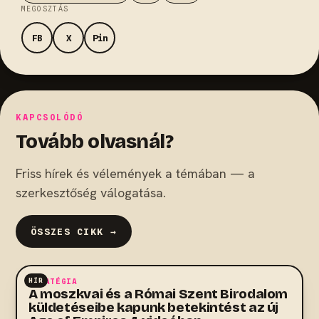
MEGOSZTÁS
FB
X
Pin
KAPCSOLÓDÓ
Tovább olvasnál?
Friss hírek és vélemények a témában — a
szerkesztőség válogatása.
ÖSSZES CIKK →
HÍR
STRATÉGIA
A moszkvai és a Római Szent Birodalom
küldetéseibe kapunk betekintést az új