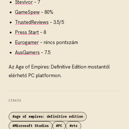
Stevivor
– 7
GameSpew
– 80%
TrustedReviews
– 3.5/5
Press Start
– 8
Eurogamer
– nincs pontszám
AusGamers
– 7.5
Az Age of Empires: Definitive Edition mostantól
elérhető PC platformon.
CÍMKÉK
#age of empires: definitive edition
#Microsoft Studios
#PC
#rts