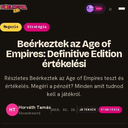
⌕
Magazin
/
Stratégia
Beérkeztek az Age of
Empires: Definitive Edition
értékelési
Részletes Beérkeztek az Age of Empires teszt és
értékelés. Megéri a pénzét? Minden amit tudnod
kell a játékról.
Horváth Tamás
HT
2018. 02. 20.
JÁTÉKHÍR
STRATÉGIA
főszerkesztő