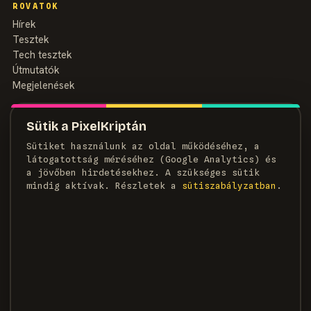
ROVATOK
Hírek
Tesztek
Tech tesztek
Útmutatók
Megjelenések
MAGAZIN
Sütik a PixelKriptán
Rólunk
Sütiket használunk az oldal működéséhez, a
Szerzők
látogatottság méréséhez (Google Analytics) és
Médiaajánlat
a jövőben hirdetésekhez. A szükséges sütik
Kapcsolat
mindig aktívak. Részletek a
süti­szabályzatban
.
HÍRLEVÉL
Heti adag pixel, egyenesen a postaládádba.