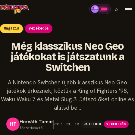
⌕
Magazin
/
Verekedős
Még klasszikus Neo Geo
játékokat is játszatunk a
Switchen
A Nintendo Switchen újabb klasszikus Neo Geo
játékok érkeznek, köztük a King of Fighters '98,
Waku Waku 7 és Metal Slug 3. Játszd őket online és
állítsd be…
Horváth Tamás
HT
2017. 01. 18.
JÁTÉKHÍR
VEREKEDŐS
főszerkesztő