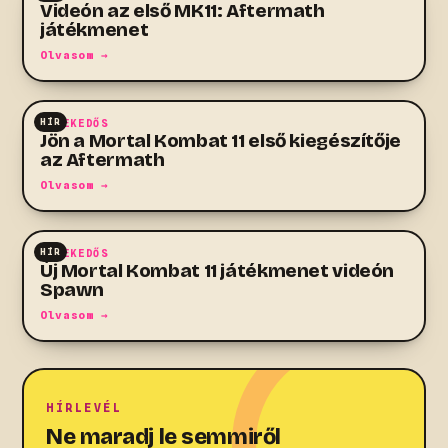
Videón az első MK11: Aftermath
játékmenet
Olvasom →
HÍR
VEREKEDŐS
Jön a Mortal Kombat 11 első kiegészítője
az Aftermath
Olvasom →
HÍR
VEREKEDŐS
Új Mortal Kombat 11 játékmenet videón
Spawn
Olvasom →
HÍRLEVÉL
Ne maradj le semmiről