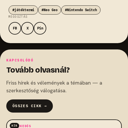
#játéktermi
#Neo Geo
#Nintendo Switch
MEGOSZTÁS
FB
X
Pin
KAPCSOLÓDÓ
Tovább olvasnál?
Friss hírek és vélemények a témában — a
szerkesztőség válogatása.
ÖSSZES CIKK →
HÍR
VEREKEDŐS