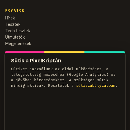
ROVATOK
Hírek
Tesztek
Tech tesztek
Útmutatók
Megjelenések
MAGAZIN
Sütik a PixelKriptán
Rólunk
Sütiket használunk az oldal működéséhez, a
Szerzők
látogatottság méréséhez (Google Analytics) és
Médiaajánlat
a jövőben hirdetésekhez. A szükséges sütik
Kapcsolat
mindig aktívak. Részletek a
süti­szabályzatban
.
HÍRLEVÉL
Heti adag pixel, egyenesen a postaládádba.