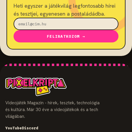
Heti egyszer a játékvilág legfontosabb hírei
és tesztjei, egyenesen a postaládádba.
FELIRATKOZOM →
Videojáték Magazin - hírek, tesztek, technológia
és kultúra. Már 30 éve a videojátékok és a tech
világában.
YouTube
Discord