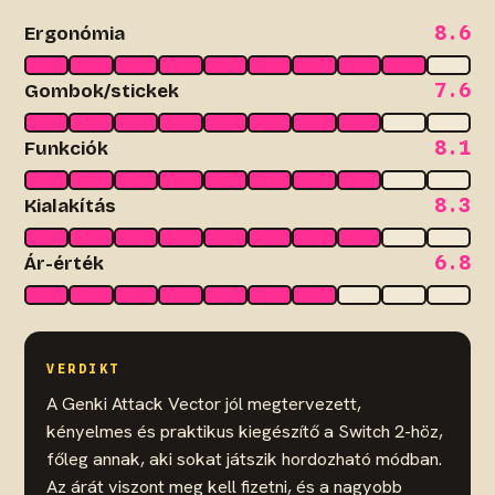
8.6
Ergonómia
7.6
Gombok/stickek
8.1
Funkciók
8.3
Kialakítás
6.8
Ár-érték
VERDIKT
A Genki Attack Vector jól megtervezett,
kényelmes és praktikus kiegészítő a Switch 2-höz,
főleg annak, aki sokat játszik hordozható módban.
Az árát viszont meg kell fizetni, és a nagyobb