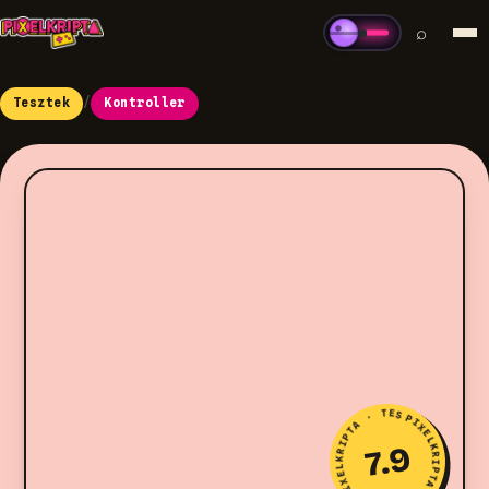
⌕
Tesztek
/
Kontroller
PIXELKRIPTA · TESZT · PIXELKRIPTA · TESZT ·
7.9