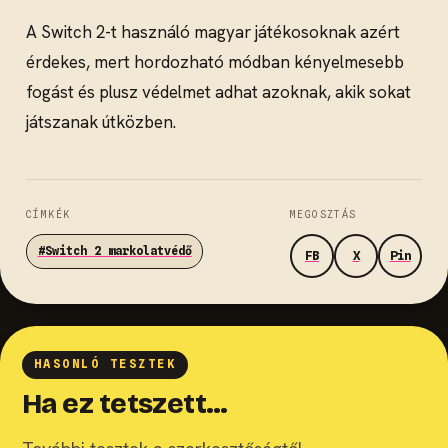
A Switch 2-t használó magyar játékosoknak azért
érdekes, mert hordozható módban kényelmesebb
fogást és plusz védelmet adhat azoknak, akik sokat
játszanak útközben.
CÍMKÉK
MEGOSZTÁS
#Switch 2 markolatvédő
FB
X
Pin
HASONLÓ TESZTEK
Ha ez tetszett…