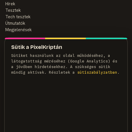
Hírek
Tesztek
Tech tesztek
Útmutatók
Megjelenések
MAGAZIN
Sütik a PixelKriptán
Rólunk
Sütiket használunk az oldal működéséhez, a
Szerzők
látogatottság méréséhez (Google Analytics) és
Médiaajánlat
a jövőben hirdetésekhez. A szükséges sütik
Kapcsolat
mindig aktívak. Részletek a
süti­szabályzatban
.
HÍRLEVÉL
Heti adag pixel, egyenesen a postaládádba.
FELIRATKOZOM →