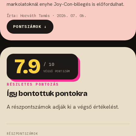
markolatoknál enyhe Joy-Con-billegés is előfordulhat.
Írta: Horváth Tamás · 2026. 07. 06.
PONTSZÁMOK ↓
7.9
/ 10
VÉGSŐ PONTSZÁM
RÉSZLETES PONTOZÁS
Így bontottuk pontokra
A részpontszámok adják ki a végső értékelést.
RÉSZPONTSZÁMOK