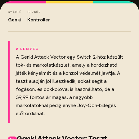
GYÁRTÓ
ESZKÖZ
Genki
Kontroller
A Genki Attack Vector egy Switch 2-höz készült
tok- és markolatkészlet, amely a hordozható
játék kényelmét és a konzol védelmét javítja. A
teszt alapján jól illeszkedik, sokat segít a
fogáson, és dokkolóval is használható, de a
39,99 fontos ár magas, a nagyobb
markolatoknál pedig enyhe Joy-Con-billegés
előfordulhat.
Genki Attack Vector: Teszt