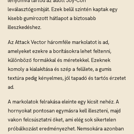
lenyomva tartod az adott Joy-Con
leválasztógombját. Ezek belül szintén kaptak egy
kisebb gumírozott hátlapot a biztosabb
illeszkedéshez.
Az Attack Vector háromféle markolatot is ad,
amelyeket ezekre a borításokra lehet feltenni,
különböző formákkal és méretekkel. Ezeknek
komoly a kialakítása és szép a felülete, a gumis
textúra pedig kényelmes, jól tapadó és tartós érzetet
ad.
A markolatok felrakása eleinte egy kicsit nehéz. A
hornyokat pontosan egymásra kell illeszteni, majd
vakon felcsúsztatni őket, ami elég sok sikertelen
próbálkozást eredményezhet. Nemsokára azonban