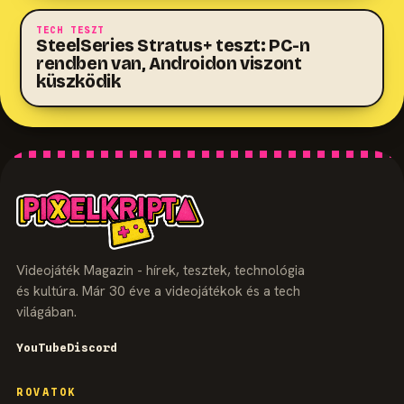
TECH TESZT
SteelSeries Stratus+ teszt: PC-n
rendben van, Androidon viszont
küszködik
Videojáték Magazin - hírek, tesztek, technológia
és kultúra. Már 30 éve a videojátékok és a tech
világában.
YouTube
Discord
ROVATOK