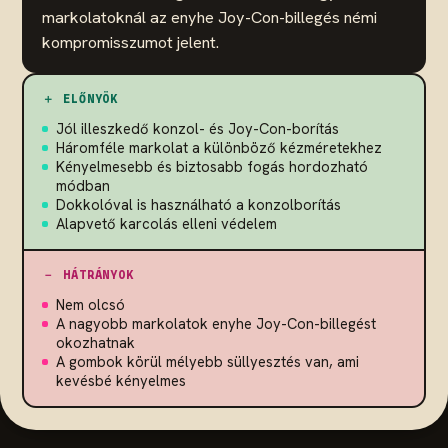
markolatoknál az enyhe Joy-Con-billegés némi
kompromisszumot jelent.
＋ ELŐNYÖK
Jól illeszkedő konzol- és Joy-Con-borítás
Háromféle markolat a különböző kézméretekhez
Kényelmesebb és biztosabb fogás hordozható
módban
Dokkolóval is használható a konzolborítás
Alapvető karcolás elleni védelem
－ HÁTRÁNYOK
Nem olcsó
A nagyobb markolatok enyhe Joy-Con-billegést
okozhatnak
A gombok körül mélyebb süllyesztés van, ami
kevésbé kényelmes