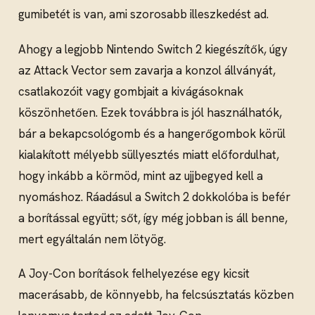
gumibetét is van, ami szorosabb illeszkedést ad.
Ahogy a legjobb Nintendo Switch 2 kiegészítők, úgy
az Attack Vector sem zavarja a konzol állványát,
csatlakozóit vagy gombjait a kivágásoknak
köszönhetően. Ezek továbbra is jól használhatók,
bár a bekapcsológomb és a hangerőgombok körül
kialakított mélyebb süllyesztés miatt előfordulhat,
hogy inkább a körmöd, mint az ujjbegyed kell a
nyomáshoz. Ráadásul a Switch 2 dokkolóba is befér
a borítással együtt; sőt, így még jobban is áll benne,
mert egyáltalán nem lötyög.
A Joy-Con borítások felhelyezése egy kicsit
macerásabb, de könnyebb, ha felcsúsztatás közben