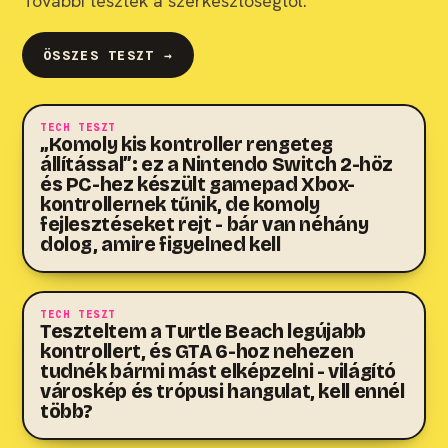
További tesztek a szerkesztőségtől.
ÖSSZES TESZT →
7.9
TECH TESZT
„Komoly kis kontroller rengeteg
állítással”: ez a Nintendo Switch 2-höz
és PC-hez készült gamepad Xbox-
kontrollernek tűnik, de komoly
fejlesztéseket rejt - bár van néhány
dolog, amire figyelned kell
8.0
TECH TESZT
Teszteltem a Turtle Beach legújabb
kontrollert, és GTA 6-hoz nehezen
tudnék bármi mást elképzelni - világító
városkép és trópusi hangulat, kell ennél
több?
6.0