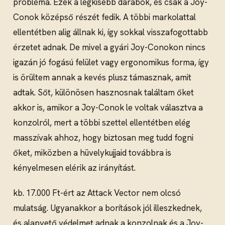
probléma. Ezek a legkisebb darabok, és csak a Joy-
Conok középső részét fedik. A többi markolattal
ellentétben alig állnak ki, így sokkal visszafogottabb
érzetet adnak. De mivel a gyári Joy-Conokon nincs
igazán jó fogású felület vagy ergonomikus forma, így
is örültem annak a kevés plusz támasznak, amit
adtak. Sőt, különösen hasznosnak találtam őket
akkor is, amikor a Joy-Conok le voltak választva a
konzolról, mert a többi szettel ellentétben elég
masszívak ahhoz, hogy biztosan meg tudd fogni
őket, miközben a hüvelykujjaid továbbra is
kényelmesen elérik az irányítást.
kb. 17.000 Ft-ért az Attack Vector nem olcsó
mulatság. Ugyanakkor a borítások jól illeszkednek,
és alapvető védelmet adnak a konzolnak és a Joy-